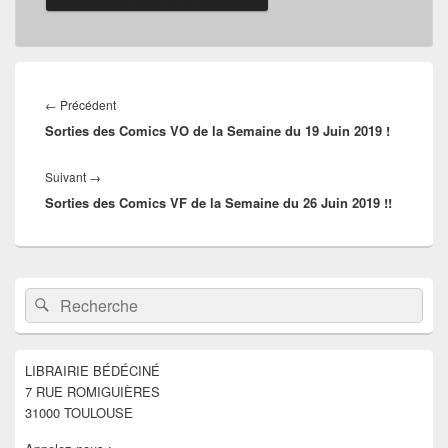
Navigation
de
Article
←
Précédent
l’article
Sorties des Comics VO de la Semaine du 19 Juin 2019 !
précédent :
Article
Suivant
→
Sorties des Comics VF de la Semaine du 26 Juin 2019 !!
suivant :
Zone
Recherche :
Rechercher
principale
de
widget
pour
LIBRAIRIE BÉDÉCINÉ
la
7 RUE ROMIGUIÈRES
barre
latérale
31000 TOULOUSE