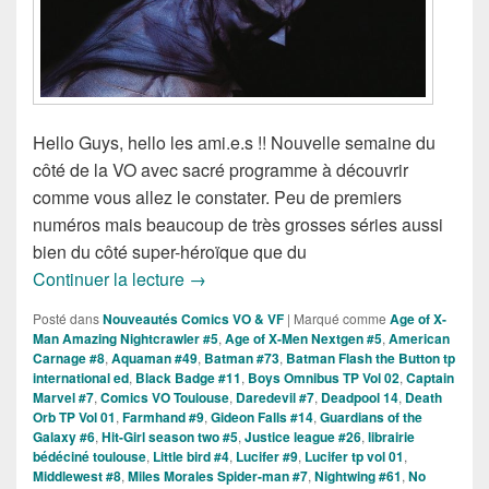
Hello Guys, hello les ami.e.s !! Nouvelle semaine du
côté de la VO avec sacré programme à découvrir
comme vous allez le constater. Peu de premiers
numéros mais beaucoup de très grosses séries aussi
bien du côté super-héroïque que du
Sorties des Comics VO de la Semaine 
Continuer la lecture
→
Posté dans
Nouveautés Comics VO & VF
|
Marqué comme
Age of X-
Man Amazing Nightcrawler #5
,
Age of X-Men Nextgen #5
,
American
Carnage #8
,
Aquaman #49
,
Batman #73
,
Batman Flash the Button tp
international ed
,
Black Badge #11
,
Boys Omnibus TP Vol 02
,
Captain
Marvel #7
,
Comics VO Toulouse
,
Daredevil #7
,
Deadpool 14
,
Death
Orb TP Vol 01
,
Farmhand #9
,
Gideon Falls #14
,
Guardians of the
Galaxy #6
,
Hit-Girl season two #5
,
Justice league #26
,
librairie
bédéciné toulouse
,
Little bird #4
,
Lucifer #9
,
Lucifer tp vol 01
,
Middlewest #8
,
Miles Morales Spider-man #7
,
Nightwing #61
,
No