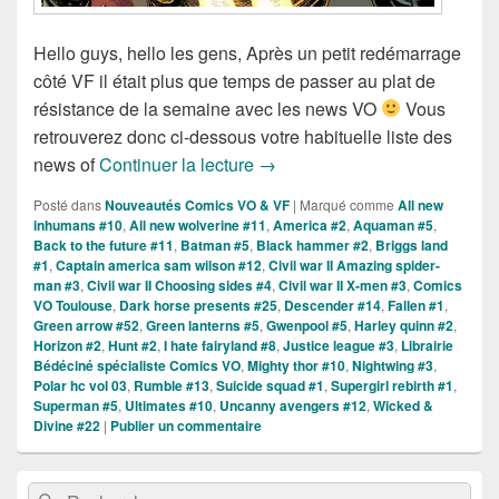
Hello guys, hello les gens, Après un petit redémarrage
côté VF il était plus que temps de passer au plat de
résistance de la semaine avec les news VO
Vous
retrouverez donc ci-dessous votre habituelle liste des
Sorties des Comics VO de la s
news of
Continuer la lecture
→
Posté dans
Nouveautés Comics VO & VF
|
Marqué comme
All new
inhumans #10
,
All new wolverine #11
,
America #2
,
Aquaman #5
,
Back to the future #11
,
Batman #5
,
Black hammer #2
,
Briggs land
#1
,
Captain america sam wilson #12
,
Civil war II Amazing spider-
man #3
,
Civil war II Choosing sides #4
,
Civil war II X-men #3
,
Comics
VO Toulouse
,
Dark horse presents #25
,
Descender #14
,
Fallen #1
,
Green arrow #52
,
Green lanterns #5
,
Gwenpool #5
,
Harley quinn #2
,
Horizon #2
,
Hunt #2
,
I hate fairyland #8
,
Justice league #3
,
Librairie
Bédéciné spécialiste Comics VO
,
Mighty thor #10
,
Nightwing #3
,
Polar hc vol 03
,
Rumble #13
,
Suicide squad #1
,
Supergirl rebirth #1
,
Superman #5
,
Ultimates #10
,
Uncanny avengers #12
,
Wicked &
Divine #22
|
Publier un commentaire
Zone
Recherche :
Rechercher