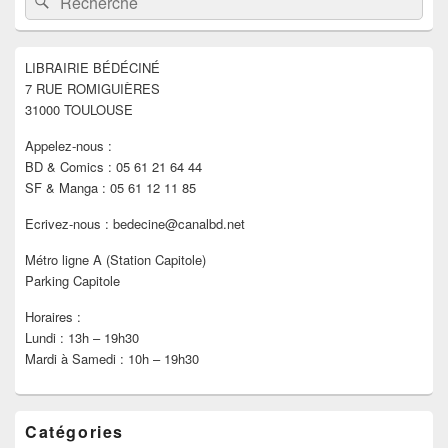
principale
de
widget
pour
LIBRAIRIE BÉDÉCINÉ
la
7 RUE ROMIGUIÈRES
barre
latérale
31000 TOULOUSE
Appelez-nous :
BD & Comics : 05 61 21 64 44
SF & Manga : 05 61 12 11 85
Ecrivez-nous : bedecine@canalbd.net
Métro ligne A (Station Capitole)
Parking Capitole
Horaires :
Lundi : 13h – 19h30
Mardi à Samedi : 10h – 19h30
Catégories