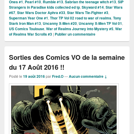
Ones #1
,
Pearl #10
,
Rumble #13
,
Sabrian the teenage witch #13
,
SIP
Strangers in Paradise kids collected ed tp
,
Skyward #14
,
Star Wars
#67
,
Star Wars Doctor Aphra #33
,
Star Wars Tie-Fighter #3
,
Superman Year One #1
,
Thor TP Vol 02 road to war of realms
,
Tony
Stark Iron Man #13
,
Uncanny X-Men #20
,
Uncanny X-Men TP Vol 01
,
US Comics Toulouse
,
War of Realms Journey into Mystery #5
,
War
of Realms War Scrolls #3
|
Publier un commentaire
Sorties des Comics VO de la semaine
du 17 Août 2016 !!
Posté le
19 août 2016
par
Fred.O
—
Aucun commentaire ↓