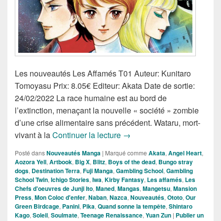
Les nouveautés Les Affamés T01 Auteur: Kunitaro
Tomoyasu Prix: 8.05€ Editeur: Akata Date de sortie:
24/02/2022 La race humaine est au bord de
l’extinction, menaçant la nouvelle « société » zombie
d’une crise alimentaire sans précédent. Wataru, mort-
Nouveautés Mangas de la S
vivant à la
Continuer la lecture
→
Posté dans
Nouveautés Manga
|
Marqué comme
Akata
,
Angel Heart
,
Aozora Yell
,
Artbook
,
Big X
,
Blitz
,
Boys of the dead
,
Bungo stray
dogs
,
Destination Terra
,
Fuji Manga
,
Gambling School
,
Gambling
School Twin
,
Ichigo Stories
,
Iwa
,
Kirby Fantasy
,
Les affamés
,
Les
Chefs d'oeuvres de Junji Ito
,
Maned
,
Mangas
,
Mangetsu
,
Mansion
Press
,
Mon Coloc d'enfer
,
Naban
,
Nazca
,
Nouveautés
,
Ototo
,
Our
Green Birdcage
,
Panini
,
Pika
,
Quand sonne la tempête
,
Shintaro
Kago
,
Soleil
,
Soulmate
,
Teenage Renaissance
,
Yuan Zun
|
Publier un