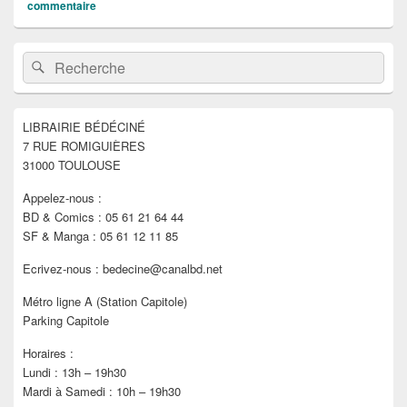
commentaire
Zone
Recherche :
Rechercher
principale
de
widget
pour
LIBRAIRIE BÉDÉCINÉ
la
7 RUE ROMIGUIÈRES
barre
latérale
31000 TOULOUSE
Appelez-nous :
BD & Comics : 05 61 21 64 44
SF & Manga : 05 61 12 11 85
Ecrivez-nous : bedecine@canalbd.net
Métro ligne A (Station Capitole)
Parking Capitole
Horaires :
Lundi : 13h – 19h30
Mardi à Samedi : 10h – 19h30