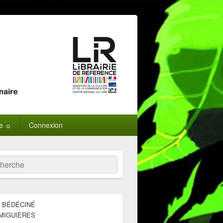
ne ☼
Connexion
:
ercher
E BÉDÉCINÉ
MIGUIÈRES