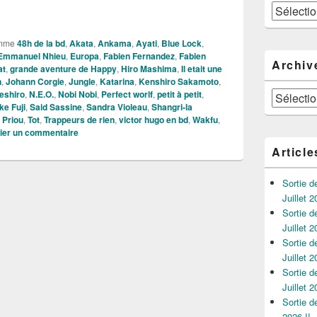
23 de la BD c’est maintenant !
Catégories
mme
48h de la bd
,
Akata
,
Ankama
,
Ayati
,
Blue Lock
,
Emmanuel Nhieu
,
Europa
,
Fabien Fernandez
,
Fabien
Archiv
at
,
grande aventure de Happy
,
Hiro Mashima
,
Il etait une
n
,
Johann Corgie
,
Jungle
,
Katarina
,
Kenshiro Sakamoto
,
eshiro
,
N.E.O.
,
Nobi Nobi
,
Perfect worlf
,
petit à petit
,
Archives
e Fuji
,
Said Sassine
,
Sandra Violeau
,
Shangri-la
 Priou
,
Tot
,
Trappeurs de rien
,
victor hugo en bd
,
Wakfu
,
ier un commentaire
Article
Sortie 
Juillet 2
Sortie 
Juillet 2
Sortie 
Juillet 2
Sortie 
Juillet 2
Sortie 
2026 !!