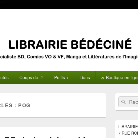
utés
Coups de ♡
Petits +
Liens
☼ Boutique en lig
Zone
Recherche 
Rech
principale
CLÉS :
POG
de
widget
pour
la
LIBRAIRI
barre
7 RUE RO
latérale