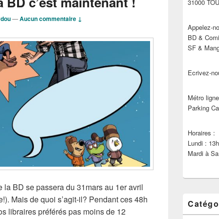
a BD c’est maintenant !
31000 TO
ydou
—
Aucun commentaire ↓
Appelez-no
BD & Comic
SF & Manga
Ecrivez-no
Métro ligne
Parking Ca
Horaires :
Lundi : 13
Mardi à Sa
e la BD se passera du 31mars au 1er avril
e!). Mais de quoi s’agit-il? Pendant ces 48h
Catégo
s libraires préférés pas moins de 12