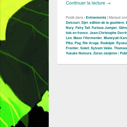
Les 48h 20
Continuer la lecture
→
Posté dans
› Evènements
|
Marqué co
Delcourt
,
Djet
,
edition de la gouttiere
,
Nury
,
Fairy Tail
,
Furious Jumper
,
Glén
fois en france
,
Jean-Christophe Derri
Leo
,
Maxe l'Hermenier
,
Muneyuki Kan
Pika
,
Pog
,
Rie Aruga
,
Rodolple
,
Ryosuk
Frontier
,
Soleil
,
Sylvain Valée
,
Thomas
Yusuke Nomura
,
Zoran Janjetov
|
Publ