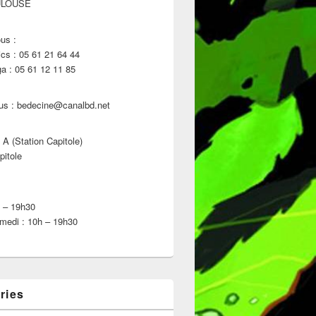
ULOUSE
us :
s : 05 61 21 64 44
 : 05 61 12 11 85
us : bedecine@canalbd.net
 A (Station Capitole)
pitole
h – 19h30
medi : 10h – 19h30
ries