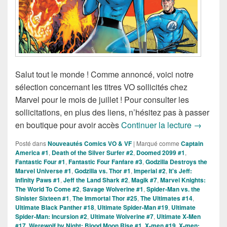
Salut tout le monde ! Comme annoncé, voici notre
sélection concernant les titres VO sollicités chez
Marvel pour le mois de juillet ! Pour consulter les
sollicitations, en plus des liens, n’hésitez pas à passer
Sollicita
en boutique pour avoir accès
Continuer la lecture
→
Posté dans
Nouveautés Comics VO & VF
|
Marqué comme
Captain
America #1
,
Death of the Silver Surfer #2
,
Doomed 2099 #1
,
Fantastic Four #1
,
Fantastic Four Fanfare #3
,
Godzilla Destroys the
Marvel Universe #1
,
Godzilla vs. Thor #1
,
Imperial #2
,
It's Jeff:
Infinity Paws #1
,
Jeff the Land Shark #2
,
Magik #7
,
Marvel Knights:
The World To Come #2
,
Savage Wolverine #1
,
Spider-Man vs. the
Sinister Sixteen #1
,
The Immortal Thor #25
,
The Ultimates #14
,
Ultimate Black Panther #18
,
Ultimate Spider-Man #19
,
Ultimate
Spider-Man: Incursion #2
,
Ultimate Wolverine #7
,
Ultimate X-Men
#17
,
Werewolf by Night: Blood Moon Rise #1
,
X-men #19
,
X-men: