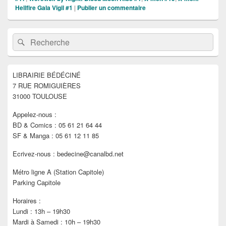
Hellfire Gala Vigil #1
|
Publier un commentaire
Zone
Recherche :
Rechercher
principale
de
widget
pour
LIBRAIRIE BÉDÉCINÉ
la
7 RUE ROMIGUIÈRES
barre
latérale
31000 TOULOUSE
Appelez-nous :
BD & Comics : 05 61 21 64 44
SF & Manga : 05 61 12 11 85
Ecrivez-nous : bedecine@canalbd.net
Métro ligne A (Station Capitole)
Parking Capitole
Horaires :
Lundi : 13h – 19h30
Mardi à Samedi : 10h – 19h30