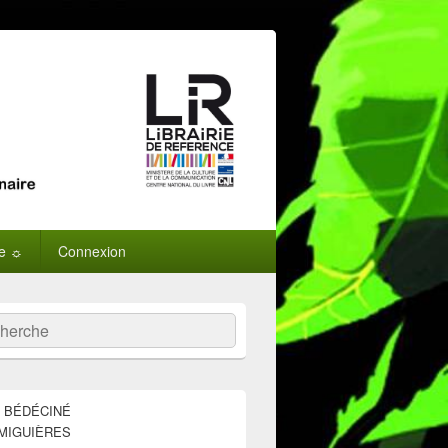
ne ☼
Connexion
:
ercher
E BÉDÉCINÉ
MIGUIÈRES