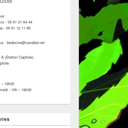
ULOUSE
us :
s : 05 61 21 64 44
 : 05 61 12 11 85
us : bedecine@canalbd.net
 A (Station Capitole)
pitole
h – 19h30
medi : 10h – 19h30
ries