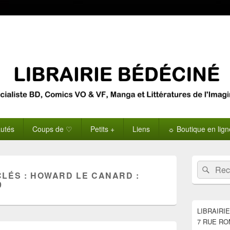
utés
Coups de ♡
Petits +
Liens
☼ Boutique en lig
Zone
Recherche 
Rech
principale
CLÉS :
HOWARD LE CANARD :
de
9
widget
pour
la
LIBRAIRI
barre
7 RUE RO
latérale