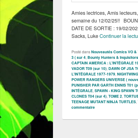
Amies lectrices, Amis lecteurs,
semaine du 12/02/25!! BOUN
DATE DE SORTIE : 19/02/2025 
Sacks, Luke
Continuer la lect
Posté dans
Nouveautés Comics VO &
3 ( sur 4
,
Bounty Hunters & Inquisitors
CAPTAIN AMERICA : L'INTÉGRALE 1
VADOR T09 (sur 10)
,
DAWN OF JSA T
L'INTÉGRALE 1977-1979
,
NIGHTWING 
POWER RANGERS UNIVERSE ( nouvelle
PUNISHER PAR GARTH ENNIS T01 (pan
INTÉGRALE
,
SPAWN - KING SPAWN T
CLONES T04 (sur 4)
,
TOME 2
,
TORTUE
TEENAGE MUTANT NINJA TURTLES
,
commentaire