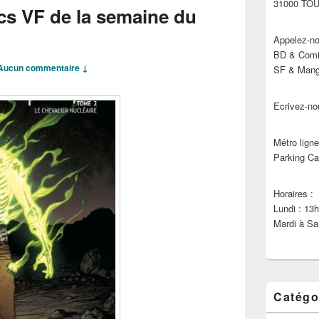
31000 TO
cs VF de la semaine du
Appelez-no
BD & Comic
Aucun commentaire ↓
SF & Manga
Ecrivez-no
Métro ligne
Parking Ca
Horaires :
Lundi : 13
Mardi à Sa
Catégo