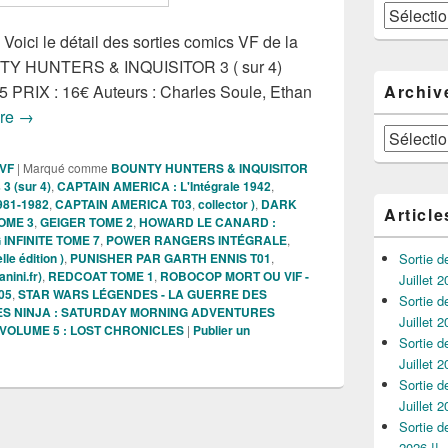
Catégories
 Voici le détail des sorties comics VF de la
TY HUNTERS & INQUISITOR 3 ( sur 4)
PRIX : 16€ Auteurs : Charles Soule, Ethan
Archiv
Sorties des Comics VF de la semaine du 19/02/2025 !!
ure
→
Archives
 VF
|
Marqué comme
BOUNTY HUNTERS & INQUISITOR
 3 (sur 4)
,
CAPTAIN AMERICA : L'Intégrale 1942
,
981-1982
,
CAPTAIN AMERICA T03
,
collector )
,
DARK
Article
OME 3
,
GEIGER TOME 2
,
HOWARD LE CANARD :
INFINITE TOME 7
,
POWER RANGERS INTÉGRALE
,
 édition )
,
PUNISHER PAR GARTH ENNIS T01
,
Sortie 
ini.fr)
,
REDCOAT TOME 1
,
ROBOCOP MORT OU VIF -
Juillet 2
05
,
STAR WARS LÉGENDES - LA GUERRE DES
Sortie 
S NINJA : SATURDAY MORNING ADVENTURES
Juillet 2
VOLUME 5 : LOST CHRONICLES
|
Publier un
Sortie 
Juillet 2
Sortie 
Juillet 2
Sortie 
2026 !!