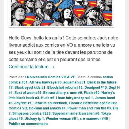
Hello Guys, hello les amis ! Cette semaine, Jack notre
livreur addict aux comics en VO a encore une fois vu
ses yeux lui sortir de la tête devant les parutions de
cette semaine et c’est en pleurant des larmes
Sorties des Comics VO de la semaine d
Continuer la lecture
→
Posté dans
Nouveautés Comics VO & VF
|
Marqué comme
action
comics #51
,
All new hawkeye #6
,
aquaman #51
,
Back to the future
#7
,
Black eyed kids #1
,
Bloodshot reborn #12
,
Deadpool #10
,
Dept H
#1
,
East of west #25
,
Extraordinary x-men #9
,
Flash #50
,
Harley's
little black book #3
,
Huck #6
,
I hate fairyland tp vol 1
,
James bond
#6
,
Joyride #1
,
Lazarus sourcebook
,
Librairie Bédéciné spécialiste
Comics VO
,
Obi-wan and anakin #4
,
Power man and iron fist #3
,
silk
7
,
Simpsons comics #228
,
Superman american alien #6
,
Tokyo
ghost #6
,
Ufology tp 1
,
Wonder woman #51
,
x-o manowar #46
|
Publier un commentaire