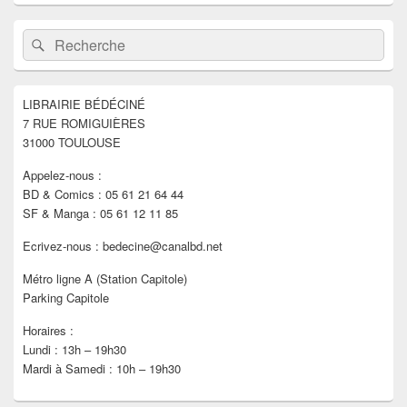
Zone
Recherche :
Rechercher
principale
de
widget
pour
LIBRAIRIE BÉDÉCINÉ
la
7 RUE ROMIGUIÈRES
barre
latérale
31000 TOULOUSE
Appelez-nous :
BD & Comics : 05 61 21 64 44
SF & Manga : 05 61 12 11 85
Ecrivez-nous : bedecine@canalbd.net
Métro ligne A (Station Capitole)
Parking Capitole
Horaires :
Lundi : 13h – 19h30
Mardi à Samedi : 10h – 19h30