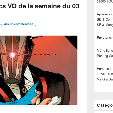
31000 TO
cs VO de la semaine du 03
Appelez-no
BD & Comic
—
Aucun commentaire ↓
SF & Manga
Ecrivez-no
Métro ligne
Parking Ca
Horaires :
Lundi : 13
Mardi à Sa
Catégo