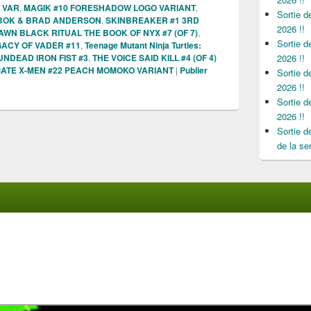
 VAR
,
MAGIK #10 FORESHADOW LOGO VARIANT
,
Sortie 
ABOK & BRAD ANDERSON
,
SKINBREAKER #1 3RD
2026 !!
AWN BLACK RITUAL THE BOOK OF NYX #7 (OF 7)
,
Sortie 
GACY OF VADER #11
,
Teenage Mutant Ninja Turtles:
UNDEAD IRON FIST #3
,
THE VOICE SAID KILL #4 (OF 4)
2026 !!
MATE X-MEN #22 PEACH MOMOKO VARIANT
|
Publier
Sortie 
2026 !!
Sortie 
2026 !!
Sortie 
de la se