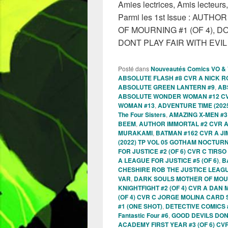
Amies lectrices, Amis lecteurs
Parmi les 1st Issue : AUT
OF MOURNING #1 (OF 4), 
DONT PLAY FAIR WITH EVI
Posté dans
Nouveautés Comics VO &
ABSOLUTE FLASH #8 CVR A NICK 
ABSOLUTE GREEN LANTERN #9
,
AB
ABSOLUTE WONDER WOMAN #12 C
WOMAN #13
,
ADVENTURE TIME (2025
The Four Sisters
,
AMAZING X-MEN #3
BEEM
,
AUTHOR IMMORTAL #2 CVR 
MURAKAMI
,
BATMAN #162 CVR A JI
(2022) TP VOL 05 GOTHAM NOCTURNE
FOR JUSTICE #2 (OF 6) CVR C TIR
A LEAGUE FOR JUSTICE #5 (OF 6)
,
B
CHESHIRE ROB THE JUSTICE LEAGU
VAR
,
DARK SOULS MOTHER OF MOU
KNIGHTFIGHT #2 (OF 4) CVR A DAN M
(OF 4) CVR C JORGE MOLINA CARD
#1 (ONE SHOT)
,
DETECTIVE COMICS 
Fantastic Four #6
,
GOOD DEVILS DONT
ACADEMY FIRST YEAR #3 (OF 6) C