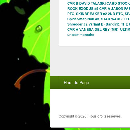
CVR B DAVID TALASKI CARD STOCK
ROOK EXODUS #9 CVR A JASON F
PTG
,
SKINBREAKER #2 2ND PTG
,
SP
Spider-man Noir #3
,
STAR WARS: LE
Shredder #2 Variant B (Bandini)
,
THE 
CVR A VANESA DEL REY (MR)
,
ULTI
un commentaire
Menu
Haut de Page
du
pied
de
page
Copyright © 2026
. Tous droits réservés.