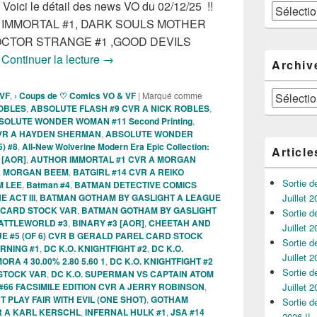
, Voici le détail des news VO du 02/12/25 !!
Catégories
HOR IMMORTAL #1, DARK SOULS MOTHER
DOCTOR STRANGE #1 ,GOOD DEVILS
Sorties des Comics VO de la semaine du 
L
Continuer la lecture
→
Archiv
Archives
 VF
,
› Coups de ♡ Comics VO & VF
|
Marqué comme
ROBLES
,
ABSOLUTE FLASH #9 CVR A NICK ROBLES
,
SOLUTE WONDER WOMAN #11 Second Printing
,
VR A HAYDEN SHERMAN
,
ABSOLUTE WONDER
) #8
,
All-New Wolverine Modern Era Epic Collection:
Article
 [AOR]
,
AUTHOR IMMORTAL #1 CVR A MORGAN
A MORGAN BEEM
,
BATGIRL #14 CVR A REIKO
Sortie 
M LEE
,
Batman #4
,
BATMAN DETECTIVE COMICS
 ACT III
,
BATMAN GOTHAM BY GASLIGHT A LEAGUE
Juillet 2
SO CARD STOCK VAR
,
BATMAN GOTHAM BY GASLIGHT
Sortie 
ATTLEWORLD #3
,
BINARY #3 [AOR]
,
CHEETAH AND
Juillet 2
E #5 (OF 6) CVR B GERALD PAREL CARD STOCK
Sortie 
RNING #1
,
DC K.O. KNIGHTFIGHT #2
,
DC K.O.
Juillet 2
ORA 4 30.00% 2.80 5.60 1
,
DC K.O. KNIGHTFIGHT #2
Sortie 
 STOCK VAR
,
DC K.O. SUPERMAN VS CAPTAIN ATOM
#66 FACSIMILE EDITION CVR A JERRY ROBINSON
,
Juillet 2
 PLAY FAIR WITH EVIL (ONE SHOT)
,
GOTHAM
Sortie 
VR A KARL KERSCHL
,
INFERNAL HULK #1
,
JSA #14
2026 !!