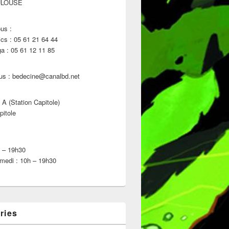
ULOUSE
us :
s : 05 61 21 64 44
 : 05 61 12 11 85
us : bedecine@canalbd.net
 A (Station Capitole)
pitole
h – 19h30
medi : 10h – 19h30
ries