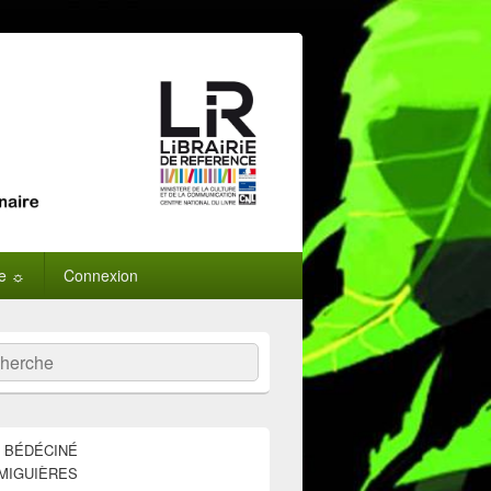
ne ☼
Connexion
:
ercher
E BÉDÉCINÉ
MIGUIÈRES