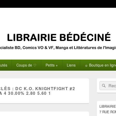
utés
Coups de ♡
Petits +
Liens
☼ Boutique en lig
Zone
Recherche 
Rech
principale
CLÉS :
DC K.O. KNIGHTFIGHT #2
de
 4 30.00% 2.80 5.60 1
widget
pour
la
LIBRAIRI
barre
7 RUE RO
latérale