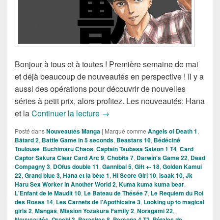
Bonjour à tous et à toutes ! Première semaine de mai
et déjà beaucoup de nouveautés en perspective ! Il y a
aussi des opérations pour découvrir de nouvelles
séries à petit prix, alors profitez. Les nouveautés: Hana
Nouveautés Mangas de la semain
et la
Continuer la lecture
→
Posté dans
Nouveautés Manga
|
Marqué comme
Angels of Death 1
,
Bâtard 2
,
Battle Game in 5 seconds
,
Beastars 16
,
Bédéciné
Toulouse
,
Buchimaru Chaos
,
Captain Tsubasa Saison 1 T4
,
Card
Captor Sakura Clear Card Arc 9
,
Chobits 7
,
Darwin's Game 22
,
Dead
Compagny 3
,
DOfus double 11
,
Gannibal 5
,
Gift +- 18
,
Golden Kamui
22
,
Grand blue 3
,
Hana et la bête 1
,
Hi Score Girl 10
,
Isaak 10
,
Jk
Haru Sex Worker in Another World 2
,
Kuma kuma kuma bear
,
L'Enfant de le Maudit 10
,
Le Bateau de Thésée 7
,
Le Requiem du Roi
des Roses 14
,
Les Carnets de l'Apothicaire 3
,
Looking up to magical
girls 2
,
Mangas
,
Mission Yozakura Family 2
,
Noragami 22
,
Nouveautés
,
Orochi 3
,
Parasites 8
,
Persona 4 T2
,
Pétales de