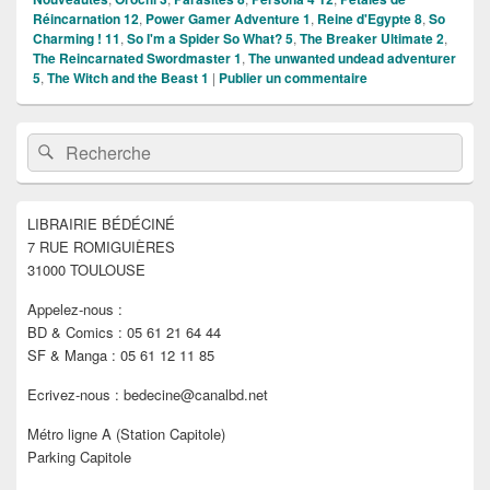
Réincarnation 12
,
Power Gamer Adventure 1
,
Reine d'Egypte 8
,
So
Charming ! 11
,
So I'm a Spider So What? 5
,
The Breaker Ultimate 2
,
The Reincarnated Swordmaster 1
,
The unwanted undead adventurer
5
,
The Witch and the Beast 1
|
Publier un commentaire
Zone
Recherche :
Rechercher
principale
de
widget
pour
LIBRAIRIE BÉDÉCINÉ
la
7 RUE ROMIGUIÈRES
barre
latérale
31000 TOULOUSE
Appelez-nous :
BD & Comics : 05 61 21 64 44
SF & Manga : 05 61 12 11 85
Ecrivez-nous : bedecine@canalbd.net
Métro ligne A (Station Capitole)
Parking Capitole