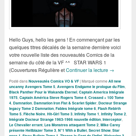
Hello Guys, hello les gens ! En commençant par les
quelques titres décalés de la semaine dernière voici
votre nouvelle liste des nouveautés Comics de la
semaine du côté de la VF ^^ STAR WARS 1
Sorties des 
(Couvertures Régulière et
Continuer la lecture
→
Posté dans
Nouveautés Comics VO & VF
|
Marqué comme
All new
uncanny Avengers Tome 5
,
Avengers Endgame le prologue du Film
,
Black Panther Pour le Wakanda Eternel
,
Captain America Intégrale
1975
,
Captain América Steve Rogers Tome 4
,
Crossed + 100 Tome
4
,
Damnation
,
Damnation Iron Fist & Scarlet Spider
,
Docteur Strange
legacy Tome 2 Damnation
,
Fables Intégrale tome 6
,
Flash Rebirth
Tome 5
,
Flèche Noire
,
Hit-Girl Tome 3
,
Infinity Tome 1
,
Infinity Tome 2
,
Intégrale Docteur Strange 1963-1966 nouvelle édition
,
Interceptor
,
Le Chevalier errant
,
Les Monstres attaquent Tome 2
,
Mike Carey
présente Hellblazer Tome 3
,
N°1 With a Bullet
,
Secret Show
,
Star
wars 1
,
Stray Bullets Tome 1
,
Thanos le Gant de l'Infini
,
Wolverine 3
,