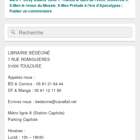
X-Men le retour du Messie
,
X-Men Prélude à l'ère d'Apocalypse
|
Publier un commentaire
Zone
Recherche :
Rechercher
principale
de
widget
pour
LIBRAIRIE BÉDÉCINÉ
la
7 RUE ROMIGUIÈRES
barre
latérale
31000 TOULOUSE
Appelez-nous :
BD & Comics : 05 61 21 64 44
SF & Manga : 05 61 12 11 85
Ecrivez-nous : bedecine@canalbd.net
Métro ligne A (Station Capitole)
Parking Capitole
Horaires :
Lundi : 13h – 19h30