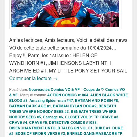
Amies lectrices, Amis lecteurs, Voici le détail des news
VO de cette toute petite semaine du 10/04/2024…
Enjoy !!! Parmi les 1st Issue : HELEN OF
WYNDHORN #1, JIM HENSONS LABYRINTH
ARCHIVE ED #1, MY LITTLE PONY SET YOUR SAIL
Sorties des Comics VO de la semaine du
Continuer la lecture
→
Posté dans
Nouveautés Comics VO & VF
,
› Coups de ♡ Comics VO
& VF
|
Marqué comme
ACTION COMICS #1064
,
ALIEN BLACK WHITE
BLOOD #3
,
Amazing Spider-man #47
,
BATMAN AND ROBIN #8
,
BATMAN DARK AGE #1
,
BATMAN DYLAN DOG #2
,
BENEATH
TREES WHERE NOBODY SEES #3
,
BENEATH TREES WHERE
NOBODY SEES #5
,
Carnage #6
,
CLOSET VOL 01 TP
,
CRAVE #3
,
CRAVE #4
,
CRAVE #5
,
DETECTIVE COMICS #1083
,
DISENCHANTMENT UNTOLD TALES GN VOL 01
,
DUKE #1
,
DUKE
#2
,
EDGE OF SPIDER-VERSE #3
,
ENFIELD GANG MASSACRE TP
,