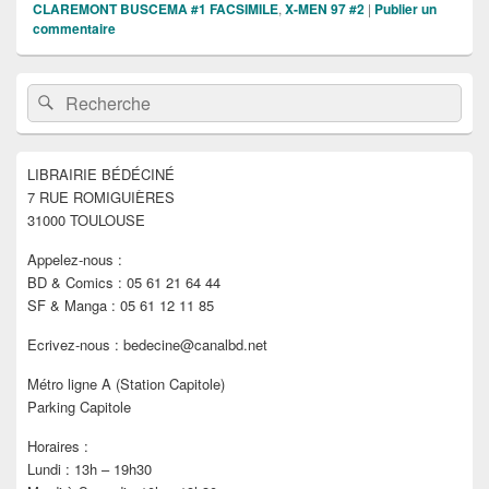
CLAREMONT BUSCEMA #1 FACSIMILE
,
X-MEN 97 #2
|
Publier un
commentaire
Zone
Recherche :
Rechercher
principale
de
widget
pour
LIBRAIRIE BÉDÉCINÉ
la
7 RUE ROMIGUIÈRES
barre
latérale
31000 TOULOUSE
Appelez-nous :
BD & Comics : 05 61 21 64 44
SF & Manga : 05 61 12 11 85
Ecrivez-nous : bedecine@canalbd.net
Métro ligne A (Station Capitole)
Parking Capitole
Horaires :
Lundi : 13h – 19h30