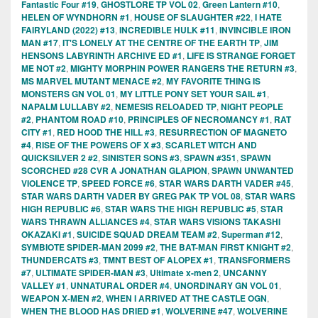
Fantastic Four #19
,
GHOSTLORE TP VOL 02
,
Green Lantern #10
,
HELEN OF WYNDHORN #1
,
HOUSE OF SLAUGHTER #22
,
I HATE
FAIRYLAND (2022) #13
,
INCREDIBLE HULK #11
,
INVINCIBLE IRON
MAN #17
,
IT'S LONELY AT THE CENTRE OF THE EARTH TP
,
JIM
HENSONS LABYRINTH ARCHIVE ED #1
,
LIFE IS STRANGE FORGET
ME NOT #2
,
MIGHTY MORPHIN POWER RANGERS THE RETURN #3
,
MS MARVEL MUTANT MENACE #2
,
MY FAVORITE THING IS
MONSTERS GN VOL 01
,
MY LITTLE PONY SET YOUR SAIL #1
,
NAPALM LULLABY #2
,
NEMESIS RELOADED TP
,
NIGHT PEOPLE
#2
,
PHANTOM ROAD #10
,
PRINCIPLES OF NECROMANCY #1
,
RAT
CITY #1
,
RED HOOD THE HILL #3
,
RESURRECTION OF MAGNETO
#4
,
RISE OF THE POWERS OF X #3
,
SCARLET WITCH AND
QUICKSILVER 2 #2
,
SINISTER SONS #3
,
SPAWN #351
,
SPAWN
SCORCHED #28 CVR A JONATHAN GLAPION
,
SPAWN UNWANTED
VIOLENCE TP
,
SPEED FORCE #6
,
STAR WARS DARTH VADER #45
,
STAR WARS DARTH VADER BY GREG PAK TP VOL 08
,
STAR WARS
HIGH REPUBLIC #6
,
STAR WARS THE HIGH REPUBLIC #5
,
STAR
WARS THRAWN ALLIANCES #4
,
STAR WARS VISIONS TAKASHI
OKAZAKI #1
,
SUICIDE SQUAD DREAM TEAM #2
,
Superman #12
,
SYMBIOTE SPIDER-MAN 2099 #2
,
THE BAT-MAN FIRST KNIGHT #2
,
THUNDERCATS #3
,
TMNT BEST OF ALOPEX #1
,
TRANSFORMERS
#7
,
ULTIMATE SPIDER-MAN #3
,
Ultimate x-men 2
,
UNCANNY
VALLEY #1
,
UNNATURAL ORDER #4
,
UNORDINARY GN VOL 01
,
WEAPON X-MEN #2
,
WHEN I ARRIVED AT THE CASTLE OGN
,
WHEN THE BLOOD HAS DRIED #1
,
WOLVERINE #47
,
WOLVERINE