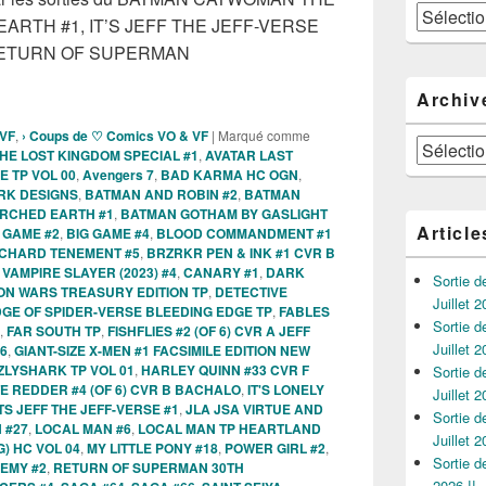
Catégories
RTH #1, IT’S JEFF THE JEFF-VERSE
u RETURN OF SUPERMAN
es Comics VO de la semaine du 1er Novembre 2023 !!!
Archiv
 VF
,
› Coups de ♡ Comics VO & VF
|
Marqué comme
Archives
E LOST KINGDOM SPECIAL #1
,
AVATAR LAST
E TP VOL 00
,
Avengers 7
,
BAD KARMA HC OGN
,
ARK DESIGNS
,
BATMAN AND ROBIN #2
,
BATMAN
RCHED EARTH #1
,
BATMAN GOTHAM BY GASLIGHT
Article
 GAME #2
,
BIG GAME #4
,
BLOOD COMMANDMENT #1
CHARD TENEMENT #5
,
BRZRKR PEN & INK #1 CVR B
VAMPIRE SLAYER (2023) #4
,
CANARY #1
,
DARK
Sortie 
N WARS TREASURY EDITION TP
,
DETECTIVE
Juillet 2
GE OF SPIDER-VERSE BLEEDING EDGE TP
,
FABLES
Sortie 
,
FAR SOUTH TP
,
FISHFLIES #2 (OF 6) CVR A JEFF
Juillet 2
6
,
GIANT-SIZE X-MEN #1 FACSIMILE EDITION NEW
ZLYSHARK TP VOL 01
,
HARLEY QUINN #33 CVR F
Sortie 
E REDDER #4 (OF 6) CVR B BACHALO
,
IT'S LONELY
Juillet 2
ITS JEFF THE JEFF-VERSE #1
,
JLA JSA VIRTUE AND
Sortie 
 #27
,
LOCAL MAN #6
,
LOCAL MAN TP HEARTLAND
Juillet 2
) HC VOL 04
,
MY LITTLE PONY #18
,
POWER GIRL #2
,
Sortie 
EMY #2
,
RETURN OF SUPERMAN 30TH
2026 !!