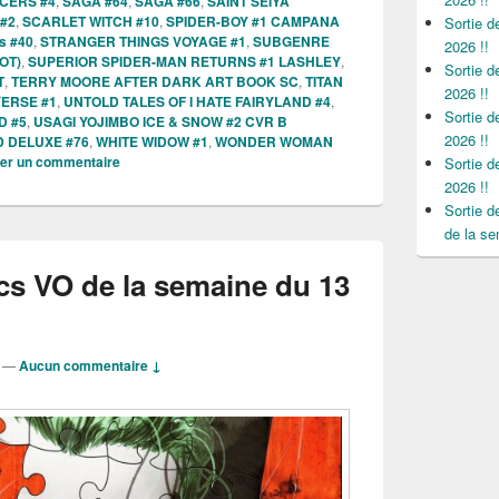
ICERS #4
,
SAGA #64
,
SAGA #66
,
SAINT SEIYA
 #2
,
SCARLET WITCH #10
,
SPIDER-BOY #1 CAMPANA
Sortie 
s #40
,
STRANGER THINGS VOYAGE #1
,
SUBGENRE
2026 !!
OT)
,
SUPERIOR SPIDER-MAN RETURNS #1 LASHLEY
,
Sortie 
T
,
TERRY MOORE AFTER DARK ART BOOK SC
,
TITAN
2026 !!
VERSE #1
,
UNTOLD TALES OF I HATE FAIRYLAND #4
,
Sortie 
D #5
,
USAGI YOJIMBO ICE & SNOW #2 CVR B
2026 !!
 DELUXE #76
,
WHITE WIDOW #1
,
WONDER WOMAN
ier un commentaire
Sortie 
2026 !!
Sortie 
de la se
cs VO de la semaine du 13
—
Aucun commentaire ↓