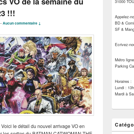
cs VO de la semaine du
31000 TO
3 !!!
Appelez-no
BD & Comic
—
Aucun commentaire ↓
SF & Manga
Ecrivez-no
Métro ligne
Parking Ca
Horaires :
Lundi : 13
Mardi à Sa
Catégo
 Voici le détail du nouvel arrivage VO en
par les sorties du BATMAN CATWOMAN THE