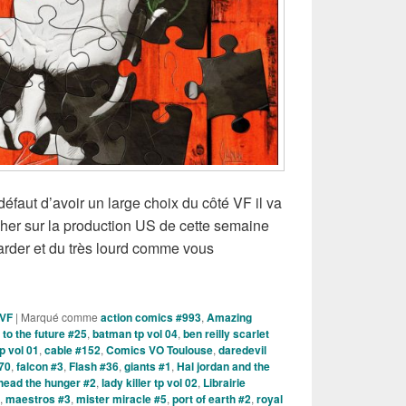
défaut d’avoir un large choix du côté VF il va
cher sur la production US de cette semaine
rder et du très lourd comme vous
es Comics VO de la semaine du 13 Décembre 2017 !
 VF
|
Marqué comme
action comics #993
,
Amazing
 to the future #25
,
batman tp vol 04
,
ben reilly scarlet
tp vol 01
,
cable #152
,
Comics VO Toulouse
,
daredevil
70
,
falcon #3
,
Flash #36
,
giants #1
,
Hal jordan and the
head the hunger #2
,
lady killer tp vol 02
,
Librairie
,
maestros #3
,
mister miracle #5
,
port of earth #2
,
royal