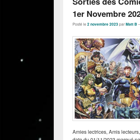
Sorties des Comi
1er Novembre 202
Posté le
2 novembre 2023
par
Matt B
Amies lectrices, Amis lecteurs,
date du 01/11/2023 marqué 