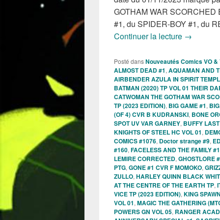
GOTHAM WAR SCORCHED EA
#1, du SPIDER-BOY #1, d
Sorties d
Continuer la lecture
→
Posté dans
Nouveautés Comics VO &
ALMOST DEAD #1
,
AQUAMAN AND TH
AIRBENDER AZULA IN SPIRIT TEMPL
BATMAN (2020) TP VOL 01 THEIR D
CATWOMAN THE GOTHAM WAR SCO
TP (2023 EDITION)
,
BIG GAME #1
,
BIG
(OF 4) CVR B KUDRANSKI
,
BONE OR
SPOT UV VAR GARNEY
,
BUFFY LAST 
KNIGHTS OF STEEL HC VOL 01
,
DEMO
COMICS #1076
,
Doctor strange #9
,
ED
#160
,
FACELESS AND THE FAMILY #1
LEMIRE CORRECTED
,
GHOSTLORE #
PTG
,
GONE #1 CVR F MOMOKO
,
GRIZ
ZULLO
,
HARLEY QUINN BLACK WHIT
AT THE CENTRE OF THE EARTH TP
,
VICE TP (2023 EDITION)
,
KING SPAWN
VOL 01
,
MAGIC THE GATHERING (MTG
POWERS GN VOL 05
,
RANGER ACAD