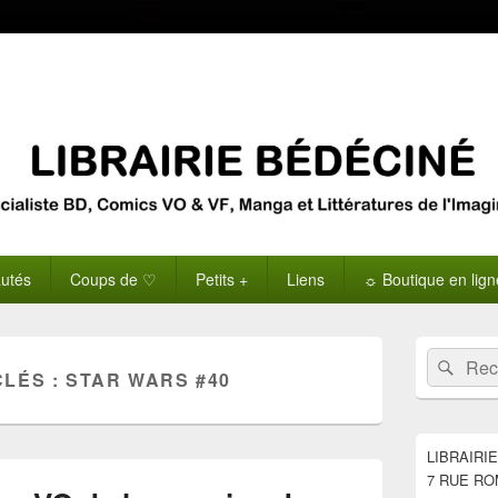
utés
Coups de ♡
Petits +
Liens
☼ Boutique en lig
Zone
Recherche 
Rech
principale
CLÉS :
STAR WARS #40
de
widget
pour
la
LIBRAIRI
barre
7 RUE RO
latérale