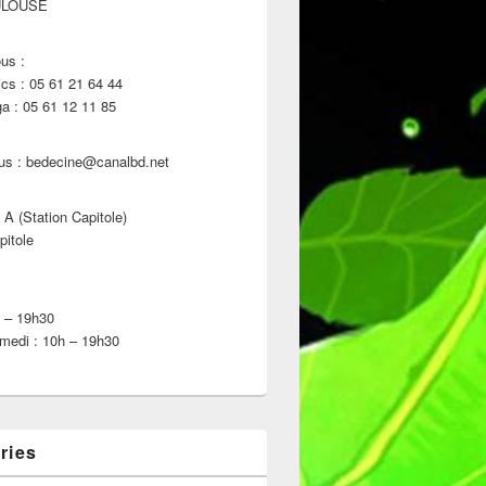
ULOUSE
us :
s : 05 61 21 64 44
 : 05 61 12 11 85
us : bedecine@canalbd.net
 A (Station Capitole)
pitole
h – 19h30
medi : 10h – 19h30
ries