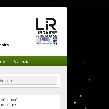
ne ☼
Connexion
:
ercher
E BÉDÉCINÉ
MIGUIÈRES