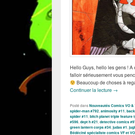
Hello Guys, hello les gens ! A 
falloir sérieusement vous pen
Beaucoup de choses à rega
Sorties d
Continuer la lecture
→
Posté dans
Nouveautés Comics VO &
spider-man #792
,
animosity #11
,
back
spider #11
,
bitch planet triple feature 
#596
,
dept h #21
,
detective comics #9
green lantern corps #34
,
judas #1
,
jug
Bédéciné spécialiste comics VF et VO