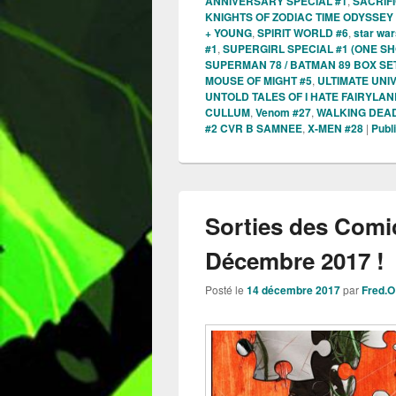
ANNIVERSARY SPECIAL #1
,
SACRIF
KNIGHTS OF ZODIAC TIME ODYSSEY
+ YOUNG
,
SPIRIT WORLD #6
,
star war
#1
,
SUPERGIRL SPECIAL #1 (ONE SH
SUPERMAN 78 / BATMAN 89 BOX SE
MOUSE OF MIGHT #5
,
ULTIMATE UNI
UNTOLD TALES OF I HATE FAIRYLAN
CULLUM
,
Venom #27
,
WALKING DEAD
#2 CVR B SAMNEE
,
X-MEN #28
|
Publ
Sorties des Comi
Décembre 2017 !
Posté le
14 décembre 2017
par
Fred.O