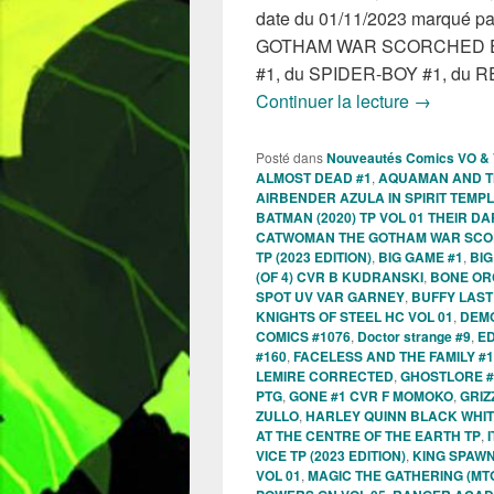
date du 01/11/2023 marqué 
GOTHAM WAR SCORCHED EA
#1, du SPIDER-BOY #1, d
Sorties d
Continuer la lecture
→
Posté dans
Nouveautés Comics VO &
ALMOST DEAD #1
,
AQUAMAN AND TH
AIRBENDER AZULA IN SPIRIT TEMPL
BATMAN (2020) TP VOL 01 THEIR D
CATWOMAN THE GOTHAM WAR SCO
TP (2023 EDITION)
,
BIG GAME #1
,
BIG
(OF 4) CVR B KUDRANSKI
,
BONE OR
SPOT UV VAR GARNEY
,
BUFFY LAST 
KNIGHTS OF STEEL HC VOL 01
,
DEMO
COMICS #1076
,
Doctor strange #9
,
ED
#160
,
FACELESS AND THE FAMILY #1
LEMIRE CORRECTED
,
GHOSTLORE #
PTG
,
GONE #1 CVR F MOMOKO
,
GRIZ
ZULLO
,
HARLEY QUINN BLACK WHIT
AT THE CENTRE OF THE EARTH TP
,
VICE TP (2023 EDITION)
,
KING SPAWN
VOL 01
,
MAGIC THE GATHERING (MTG