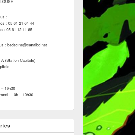
ULOUSE
us :
s : 05 61 21 64 44
 : 05 61 12 11 85
us : bedecine@canalbd.net
 A (Station Capitole)
pitole
h – 19h30
medi : 10h – 19h30
ries