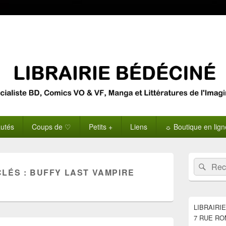
utés
Coups de ♡
Petits +
Liens
☼ Boutique en lig
Zone
Recherche 
Rech
principale
CLÉS :
BUFFY LAST VAMPIRE
de
widget
pour
la
LIBRAIRI
barre
7 RUE RO
latérale