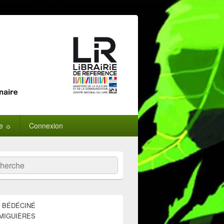
ne ☼
Connexion
:
ercher
E BÉDÉCINÉ
MIGUIÈRES