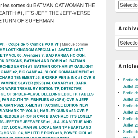
Catégories
par les sorties du BATMAN CATWOMAN THE
RTH #1, IT’S JEFF THE JEFF-VERSE
u RETURN OF SUPERMAN
es Comics VO de la semaine du 1er Novembre 2023 !!!
Archiv
Archives
 VF
,
› Coups de ♡ Comics VO & VF
|
Marqué comme
E LOST KINGDOM SPECIAL #1
,
AVATAR LAST
E TP VOL 00
,
Avengers 7
,
BAD KARMA HC OGN
,
ARK DESIGNS
,
BATMAN AND ROBIN #2
,
BATMAN
Article
RCHED EARTH #1
,
BATMAN GOTHAM BY GASLIGHT
 GAME #2
,
BIG GAME #4
,
BLOOD COMMANDMENT #1
CHARD TENEMENT #5
,
BRZRKR PEN & INK #1 CVR B
Sortie 
VAMPIRE SLAYER (2023) #4
,
CANARY #1
,
DARK
Juillet 2
N WARS TREASURY EDITION TP
,
DETECTIVE
Sortie 
GE OF SPIDER-VERSE BLEEDING EDGE TP
,
FABLES
Juillet 2
,
FAR SOUTH TP
,
FISHFLIES #2 (OF 6) CVR A JEFF
6
,
GIANT-SIZE X-MEN #1 FACSIMILE EDITION NEW
Sortie 
ZLYSHARK TP VOL 01
,
HARLEY QUINN #33 CVR F
Juillet 2
E REDDER #4 (OF 6) CVR B BACHALO
,
IT'S LONELY
Sortie 
ITS JEFF THE JEFF-VERSE #1
,
JLA JSA VIRTUE AND
Juillet 2
 #27
,
LOCAL MAN #6
,
LOCAL MAN TP HEARTLAND
Sortie 
) HC VOL 04
,
MY LITTLE PONY #18
,
POWER GIRL #2
,
2026 !!