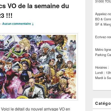
31000 TO
cs VO de la semaine du
3 !!!
Appelez-no
BD & Comic
—
Aucun commentaire ↓
SF & Manga
Ecrivez-no
Métro ligne
Parking Ca
Horaires :
Lundi : 13
Mardi à Sa
Catégo
 Voici le détail du nouvel arrivage VO en