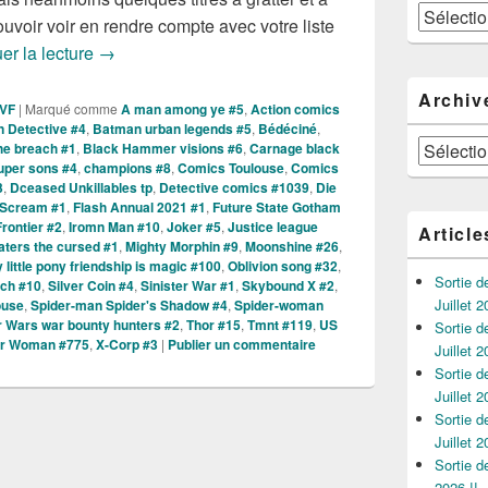
Catégories
voir voir en rendre compte avec votre liste
Sorties des Comics VO de la Semaine du 14 Juillet
er la lecture
→
Archiv
 VF
|
Marqué comme
A man among ye #5
,
Action comics
 Detective #4
,
Batman urban legends #5
,
Bédéciné
,
Archives
he breach #1
,
Black Hammer visions #6
,
Carnage black
super sons #4
,
champions #8
,
Comics Toulouse
,
Comics
3
,
Dceased Unkillables tp
,
Detective comics #1039
,
Die
 Scream #1
,
Flash Annual 2021 #1
,
Future State Gotham
 Frontier #2
,
Iromn Man #10
,
Joker #5
,
Justice league
Article
ters the cursed #1
,
Mighty Morphin #9
,
Moonshine #26
,
 little pony friendship is magic #100
,
Oblivion song #32
,
Sortie 
ch #10
,
Silver Coin #4
,
Sinister War #1
,
Skybound X #2
,
Juillet 2
ouse
,
Spider-man Spider's Shadow #4
,
Spider-woman
r Wars war bounty hunters #2
,
Thor #15
,
Tmnt #119
,
US
Sortie 
r Woman #775
,
X-Corp #3
|
Publier un commentaire
Juillet 2
Sortie 
Juillet 2
Sortie 
Juillet 2
Sortie 
2026 !!