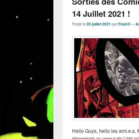
Sorties des Comi
14 Juillet 2021 !
Posté le
20 juillet 2021
par
Fred.O
—
A
Hello Guys, hello les ami.e.s
désormais au coeur de l’été ma