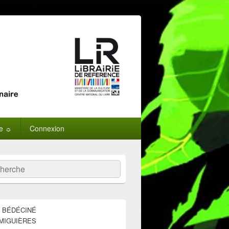
ne ☼
Connexion
:
ercher
E BÉDÉCINÉ
MIGUIÈRES