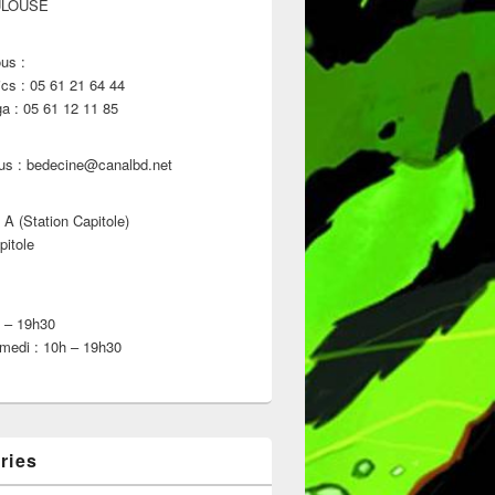
ULOUSE
us :
s : 05 61 21 64 44
 : 05 61 12 11 85
us : bedecine@canalbd.net
 A (Station Capitole)
pitole
h – 19h30
medi : 10h – 19h30
ries