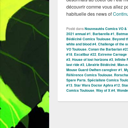
découvrir comme vous allez pou
habituelle des news of
Continu
Posté dans
Nouveautés Comics VO &
2021 annual #1
,
Barbarella #1
,
Batman
Bédéciné Comics Toulouse
,
Beyond t
white and blood #4
,
Challenge of the 
VO Toulouse
,
Conan the Barbarian #2
#18
,
Excalibur #22
,
Extreme Carnage
#3
,
House of lost horizons #3
,
Infinite
last ride #3
,
Librairie Bédéciné
,
Man-ea
Mouse Guard Owlhen caregiver #1
,
My
Référence Comics Toulouse
,
Rorscha
Spare Parts
,
Spécialiste Comics Toul
#13
,
Star Wars Doctor Aphra #12
,
Sta
Comics Toulouse
,
Way of X #4
,
Wonde