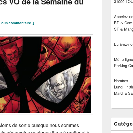
cs VO de la Semaine du
31000 TO
Appelez-no
BD & Comic
ucun commentaire ↓
SF & Manga
Ecrivez-no
Métro ligne
Parking Ca
Horaires :
Lundi : 13
Mardi à Sa
Catégo
, Moins de sortie puisque nous sommes
is néanmoins quelques titres à gratter et à