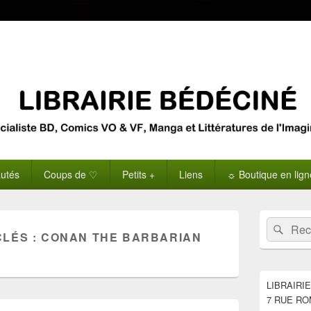
utés
Coups de ♡
Petits +
Liens
☼ Boutique en lig
Zone
Recherche 
Rech
principale
CLÉS :
CONAN THE BARBARIAN
de
widget
pour
la
LIBRAIRI
barre
7 RUE RO
latérale