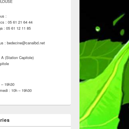
ULOUSE
us :
s : 05 61 21 64 44
 : 05 61 12 11 85
us : bedecine@canalbd.net
 A (Station Capitole)
pitole
h – 19h30
medi : 10h – 19h30
ries