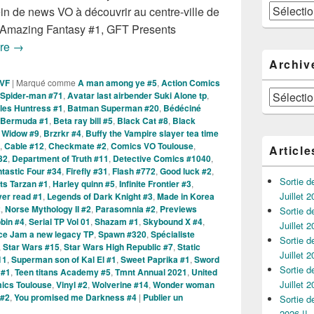
Catégories
n de news VO à découvrir au centre-ville de
 Amazing Fantasy #1, GFT Presents
Sorties des Comics VO de la Semaine du 28 Juillet 2021 !
ure
→
Archiv
 VF
|
Marqué comme
A man among ye #5
,
Action Comics
Archives
Spider-man #71
,
Avatar last airbender Suki Alone tp
,
iles Huntress #1
,
Batman Superman #20
,
Bédéciné
Bermuda #1
,
Beta ray bill #5
,
Black Cat #8
,
Black
 Widow #9
,
Brzrkr #4
,
Buffy the Vampire slayer tea time
,
Cable #12
,
Checkmate #2
,
Comics VO Toulouse
,
Article
32
,
Department of Truth #11
,
Detective Comics #1040
,
tastic Four #34
,
Firefly #31
,
Flash #772
,
Good luck #2
,
Sortie 
ts Tarzan #1
,
Harley quinn #5
,
Infinite Frontier #3
,
Juillet 2
ver read #1
,
Legends of Dark Knight #3
,
Made in Korea
2
,
Norse Mythology II #2
,
Parasomnia #2
,
Previews
Sortie 
bin #4
,
Serial TP Vol 01
,
Shazam #1
,
Skybound X #4
,
Juillet 2
ce Jam a new legacy TP
,
Spawn #320
,
Spécialiste
Sortie 
,
Star Wars #15
,
Star Wars High Republic #7
,
Static
Juillet 2
11
,
Superman son of Kal El #1
,
Sweet Paprika #1
,
Sword
Sortie 
 #1
,
Teen titans Academy #5
,
Tmnt Annual 2021
,
United
Juillet 2
ics Toulouse
,
Vinyl #2
,
Wolverine #14
,
Wonder woman
 #2
,
You promised me Darkness #4
|
Publier un
Sortie 
2026 !!