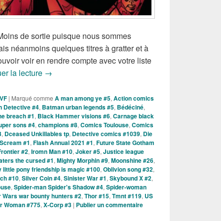
, Moins de sortie puisque nous sommes
is néanmoins quelques titres à gratter et à
voir voir en rendre compte avec votre liste
Sorties des Comics VO de la Semaine du 14 Juillet
er la lecture
→
 VF
|
Marqué comme
A man among ye #5
,
Action comics
 Detective #4
,
Batman urban legends #5
,
Bédéciné
,
he breach #1
,
Black Hammer visions #6
,
Carnage black
super sons #4
,
champions #8
,
Comics Toulouse
,
Comics
3
,
Dceased Unkillables tp
,
Detective comics #1039
,
Die
 Scream #1
,
Flash Annual 2021 #1
,
Future State Gotham
 Frontier #2
,
Iromn Man #10
,
Joker #5
,
Justice league
ters the cursed #1
,
Mighty Morphin #9
,
Moonshine #26
,
 little pony friendship is magic #100
,
Oblivion song #32
,
ch #10
,
Silver Coin #4
,
Sinister War #1
,
Skybound X #2
,
ouse
,
Spider-man Spider's Shadow #4
,
Spider-woman
r Wars war bounty hunters #2
,
Thor #15
,
Tmnt #119
,
US
r Woman #775
,
X-Corp #3
|
Publier un commentaire