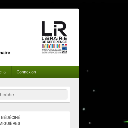
ne ☼
Connexion
:
ercher
E BÉDÉCINÉ
MIGUIÈRES