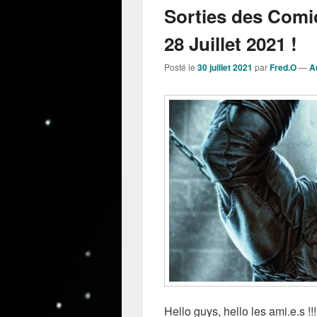
Sorties des Comi
28 Juillet 2021 !
Posté le
30 juillet 2021
par
Fred.O
—
A
Hello guys, hello les ami.e.s