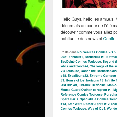
Hello Guys, hello les ami.e.s
désormais au coeur de l’été ma
découvrir comme vous allez pou
habituelle des news of
Continu
Posté dans
Nouveautés Comics VO &
2021 annual #1
,
Barbarella #1
,
Batman
Bédéciné Comics Toulouse
,
Beyond t
white and blood #4
,
Challenge of the 
VO Toulouse
,
Conan the Barbarian #2
#18
,
Excalibur #22
,
Extreme Carnage
#3
,
House of lost horizons #3
,
Infinite
last ride #3
,
Librairie Bédéciné
,
Man-ea
Mouse Guard Owlhen caregiver #1
,
My
Référence Comics Toulouse
,
Rorscha
Spare Parts
,
Spécialiste Comics Toul
#13
,
Star Wars Doctor Aphra #12
,
Sta
Comics Toulouse
,
Way of X #4
,
Wonde