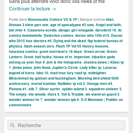
Sans plus attendre voici donc vos news of the
Sorties des Comics VO de la semaine 
Continuer la lecture
→
Posté dans
Nouveautés Comics VO & VF
|
Marqué comme
#fan
,
8house 3 kiem part one
,
age of apocalypse #3 swa
,
Angel and faith
,
bat mite 4
,
Casanova acedia
,
danger girl renegade
,
daredevil 18
,
dc
comics bombshells
,
Detective comics
,
doctor who 10th #15
,
Doctor
who 2015 four doctors #4
,
Dying and the dead
,
fbp federal bureau of
physics
,
flash season zero
,
Flash TP Vol 05 history lessons
,
futurama comics
,
grant morrison's 18 days
,
Green arrow
,
Green
Lantern
,
Groot
,
hail hydra
,
house of m
,
imperium
,
injustice gods
among us year four 9
,
jem & the holograms
,
Jessica jones ( Alias) tp
1
,
jimbo jones
,
john flood
,
Jupiter's Circle
,
Lady killer tp
,
Lazarus
,
legend of korra
,
lobo 10
,
mad max fury road tp
,
midnighter
,
Miracleman by gaiman and buckingham
,
Mocking bird shield 50th
anniversary
,
mortal kombat
,
Nailbiter tp vol 3
,
Omega men #4
,
Plutona #1
,
silk 7
,
Silver surfer
,
spider-island 3
,
squadron sinister 3
,
The empty
,
the woods
,
thors 3
,
Toil & Trouble
,
we stand on guard 3
,
wonder woman hc 7
,
wonder woman tpb 6
,
X-O Manowar
|
Publier un
commentaire
Zone
Recherche :
Rechercher
principale
de