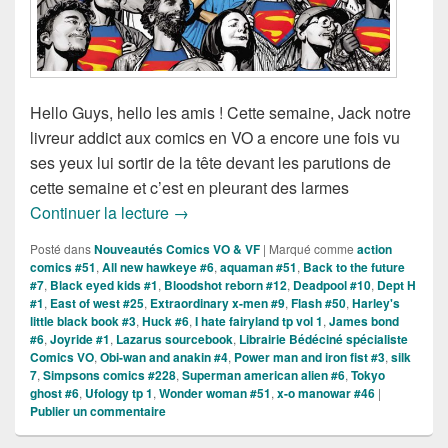
Hello Guys, hello les amis ! Cette semaine, Jack notre
livreur addict aux comics en VO a encore une fois vu
ses yeux lui sortir de la tête devant les parutions de
cette semaine et c’est en pleurant des larmes
Sorties des Comics VO de la semaine d
Continuer la lecture
→
Posté dans
Nouveautés Comics VO & VF
|
Marqué comme
action
comics #51
,
All new hawkeye #6
,
aquaman #51
,
Back to the future
#7
,
Black eyed kids #1
,
Bloodshot reborn #12
,
Deadpool #10
,
Dept H
#1
,
East of west #25
,
Extraordinary x-men #9
,
Flash #50
,
Harley's
little black book #3
,
Huck #6
,
I hate fairyland tp vol 1
,
James bond
#6
,
Joyride #1
,
Lazarus sourcebook
,
Librairie Bédéciné spécialiste
Comics VO
,
Obi-wan and anakin #4
,
Power man and iron fist #3
,
silk
7
,
Simpsons comics #228
,
Superman american alien #6
,
Tokyo
ghost #6
,
Ufology tp 1
,
Wonder woman #51
,
x-o manowar #46
|
Publier un commentaire