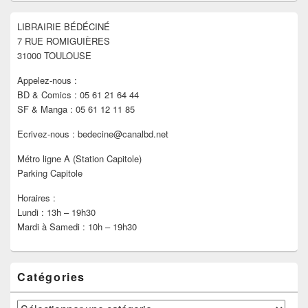
widget
pour
LIBRAIRIE BÉDÉCINÉ
la
7 RUE ROMIGUIÈRES
barre
latérale
31000 TOULOUSE
Appelez-nous :
BD & Comics : 05 61 21 64 44
SF & Manga : 05 61 12 11 85
Ecrivez-nous : bedecine@canalbd.net
Métro ligne A (Station Capitole)
Parking Capitole
Horaires :
Lundi : 13h – 19h30
Mardi à Samedi : 10h – 19h30
Catégories
Catégories