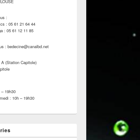
ULOUSE
us :
s : 05 61 21 64 44
 : 05 61 12 11 85
us : bedecine@canalbd.net
 A (Station Capitole)
pitole
h – 19h30
medi : 10h – 19h30
ries