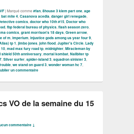
 VF
|
Marqué comme
#fan
,
8house 3 kiem part one
,
age
,
bat mite 4
,
Casanova acedia
,
danger girl renegade
,
Detective comics
,
doctor who 10th #15
,
Doctor who
ead
,
fbp federal bureau of physics
,
flash season zero
,
ama comics
,
grant morrison's 18 days
,
Green arrow
,
e of m
,
imperium
,
injustice gods among us year four 9
,
lias) tp 1
,
jimbo jones
,
john flood
,
Jupiter's Circle
,
Lady
 10
,
mad max fury road tp
,
midnighter
,
Miracleman by
 shield 50th anniversary
,
mortal kombat
,
Nailbiter tp
7
,
Silver surfer
,
spider-island 3
,
squadron sinister 3
,
Trouble
,
we stand on guard 3
,
wonder woman hc 7
,
ublier un commentaire
cs VO de la semaine du 15
ucun commentaire ↓