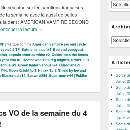
Catégories
tite semaine sur les parutions françaises,
de la semaine avec là aussi de belles
 sous la dent : AMERICAN VAMPIRE SECOND
Archiv
Sorties des Comics VO de la semaine du 1er
ontinuer la lecture
→
Archives
 VF
|
Marqué comme
American vampire second cycle
ason 2.5 TP
,
Batman annual #4
,
Bee and puppycat
,
 shot
,
captain america white #2
,
Colder toss the bones
 year two #1
,
Doctor who 12th reg hughes
,
Drifter
,
E is
Article
annual #2
,
Green lantern annual #4
,
Guardians of
e #44
,
Moon Knight tp 3
,
Ninjak Tp 1
,
Shield by lee and
Sortie 
illustrated #19
,
Spawn #256
,
Superman #44
|
Publier
Juillet 2
Sortie 
Juillet 2
Sortie 
Juillet 2
cs VO de la semaine du 4
Sortie 
Juillet 2
!
Sortie 
2026 !!