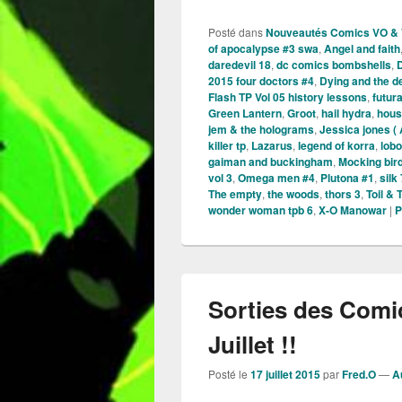
Posté dans
Nouveautés Comics VO &
of apocalypse #3 swa
,
Angel and faith
daredevil 18
,
dc comics bombshells
,
2015 four doctors #4
,
Dying and the d
Flash TP Vol 05 history lessons
,
futur
Green Lantern
,
Groot
,
hail hydra
,
hous
jem & the holograms
,
Jessica jones ( A
killer tp
,
Lazarus
,
legend of korra
,
lobo
gaiman and buckingham
,
Mocking bird
vol 3
,
Omega men #4
,
Plutona #1
,
silk 
The empty
,
the woods
,
thors 3
,
Toil & 
wonder woman tpb 6
,
X-O Manowar
|
P
Sorties des Comi
Juillet !!
Posté le
17 juillet 2015
par
Fred.O
—
A