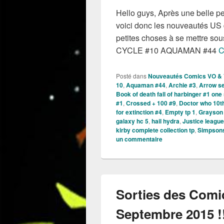
Hello guys, Après une belle pe
voici donc les nouveautés US 
petites choses à se mettre
CYCLE #10 AQUAMAN #44
C
Posté dans
Nouveautés Comics VO &
10
,
Aquaman #44
,
Archie #3
,
Arrow se
Book of death fall of harbinger #1 one
#1
,
Crossed + 100 #9
,
Doctor who 10th
for extinction #4
,
Empty tp 1
,
Grayson 
galaxy hc 5
,
hail hydra
,
Justice leagu
kirby complete collection tp
,
Simpsons 
un commentaire
Sorties des Comi
Septembre 2015 !