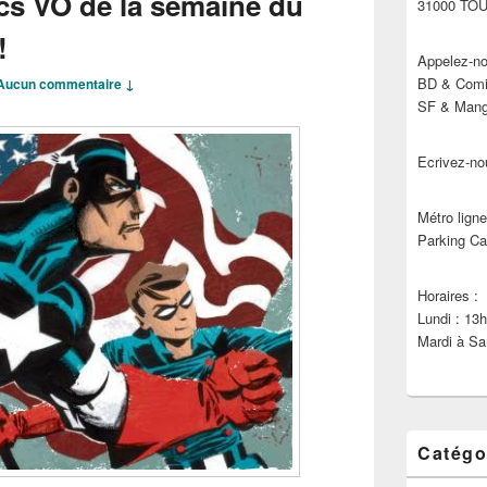
cs VO de la semaine du
31000 TO
!
Appelez-no
BD & Comic
Aucun commentaire ↓
SF & Manga
Ecrivez-no
Métro ligne
Parking Ca
Horaires :
Lundi : 13
Mardi à Sa
Catégo