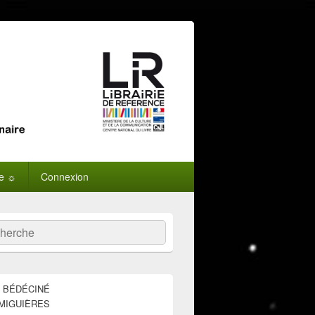
ne ☼
Connexion
:
ercher
E BÉDÉCINÉ
MIGUIÈRES