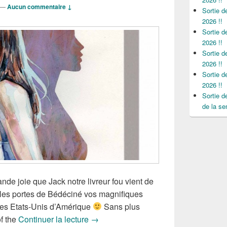
—
Aucun commentaire ↓
Sortie 
2026 !!
Sortie 
2026 !!
Sortie 
2026 !!
Sortie 
2026 !!
Sortie 
de la se
nde joie que Jack notre livreur fou vient de
les portes de Bédéciné vos magnifiques
des Etats-Unis d’Amérique
Sans plus
Sorties des Comics VO de la semaine
f the
Continuer la lecture
→