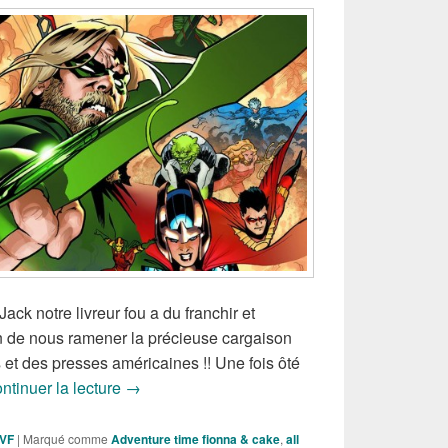
ack notre livreur fou a du franchir et
in de nous ramener la précieuse cargaison
 et des presses américaines !! Une fois ôté
Sorties des Comics VO de la semaine du 15 Jui
ntinuer la lecture
→
 VF
|
Marqué comme
Adventure time fionna & cake
,
all