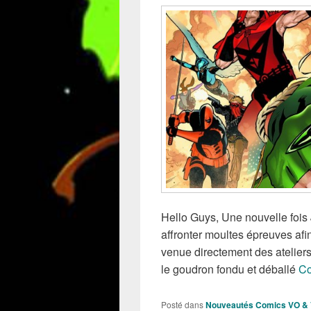
Hello Guys, Une nouvelle fois J
affronter moultes épreuves af
venue directement des ateliers
le goudron fondu et déballé
Co
Posté dans
Nouveautés Comics VO &