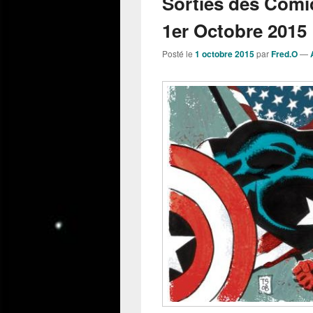
Sorties des Comi
1er Octobre 2015 
Posté le
1 octobre 2015
par
Fred.O
—