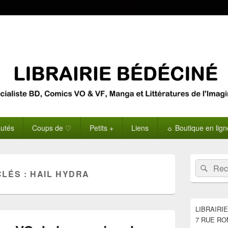
utés
Coups de ♡
Petits +
Liens
☼ Boutique en lig
Zone
Recherche 
Rech
principale
CLÉS :
HAIL HYDRA
de
widget
pour
la
LIBRAIRI
barre
7 RUE RO
latérale