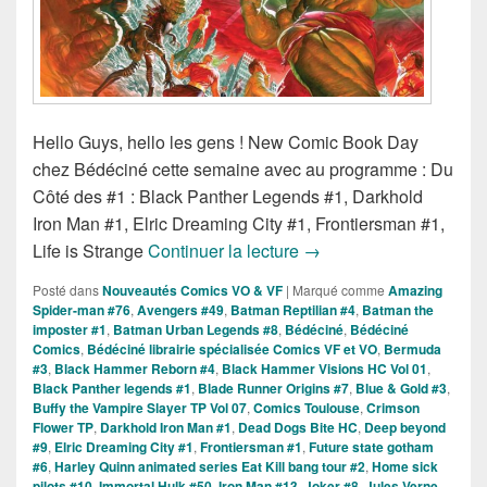
Hello Guys, hello les gens ! New Comic Book Day
chez Bédéciné cette semaine avec au programme : Du
Côté des #1 : Black Panther Legends #1, Darkhold
Iron Man #1, Elric Dreaming City #1, Frontiersman #1,
Sorties des Comics VO 
Life is Strange
Continuer la lecture
→
Posté dans
Nouveautés Comics VO & VF
|
Marqué comme
Amazing
Spider-man #76
,
Avengers #49
,
Batman Reptilian #4
,
Batman the
imposter #1
,
Batman Urban Legends #8
,
Bédéciné
,
Bédéciné
Comics
,
Bédéciné librairie spécialisée Comics VF et VO
,
Bermuda
#3
,
Black Hammer Reborn #4
,
Black Hammer Visions HC Vol 01
,
Black Panther legends #1
,
Blade Runner Origins #7
,
Blue & Gold #3
,
Buffy the Vampire Slayer TP Vol 07
,
Comics Toulouse
,
Crimson
Flower TP
,
Darkhold Iron Man #1
,
Dead Dogs Bite HC
,
Deep beyond
#9
,
Elric Dreaming City #1
,
Frontiersman #1
,
Future state gotham
#6
,
Harley Quinn animated series Eat Kill bang tour #2
,
Home sick
pilots #10
,
Immortal Hulk #50
,
Iron Man #13
,
Joker #8
,
Jules Verne