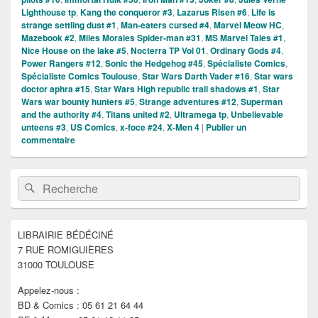
Lighthouse tp
,
Kang the conqueror #3
,
Lazarus Risen #6
,
Life is
strange settling dust #1
,
Man-eaters cursed #4
,
Marvel Meow HC
,
Mazebook #2
,
Miles Morales Spider-man #31
,
MS Marvel Tales #1
,
Nice House on the lake #5
,
Nocterra TP Vol 01
,
Ordinary Gods #4
,
Power Rangers #12
,
Sonic the Hedgehog #45
,
Spécialiste Comics
,
Spécialiste Comics Toulouse
,
Star Wars Darth Vader #16
,
Star wars
doctor aphra #15
,
Star Wars High republic trail shadows #1
,
Star
Wars war bounty hunters #5
,
Strange adventures #12
,
Superman
and the authority #4
,
Titans united #2
,
Ultramega tp
,
Unbelievable
unteens #3
,
US Comics
,
x-foce #24
,
X-Men 4
|
Publier un
commentaire
Zone
Recherche :
Rechercher
principale
de
widget
pour
LIBRAIRIE BÉDÉCINÉ
la
7 RUE ROMIGUIÈRES
barre
latérale
31000 TOULOUSE
Appelez-nous :
BD & Comics : 05 61 21 64 44