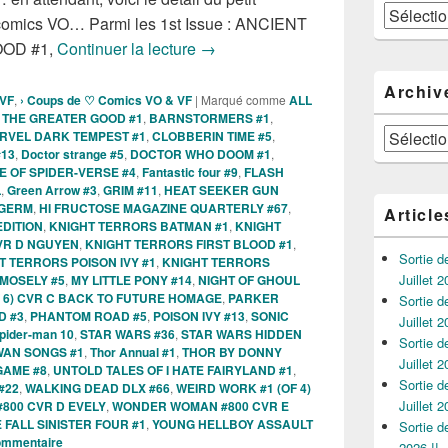
Catégories
 comics VO… Parmi les 1st Issue : ANCIENT
Sorties des Comics VO de la semaine
OD #1,
Continuer la lecture
→
Archiv
 VF
,
› Coups de ♡ Comics VO & VF
|
Marqué comme
ALL
 THE GREATER GOOD #1
,
BARNSTORMERS #1
,
Archives
RVEL DARK TEMPEST #1
,
CLOBBERIN TIME #5
,
#13
,
Doctor strange #5
,
DOCTOR WHO DOOM #1
,
E OF SPIDER-VERSE #4
,
Fantastic four #9
,
FLASH
L
,
Green Arrow #3
,
GRIM #11
,
HEAT SEEKER GUN
TGERM
,
HI FRUCTOSE MAGAZINE QUARTERLY #67
,
Article
EDITION
,
KNIGHT TERRORS BATMAN #1
,
KNIGHT
VR D NGUYEN
,
KNIGHT TERRORS FIRST BLOOD #1
,
Sortie 
T TERRORS POISON IVY #1
,
KNIGHT TERRORS
Juillet 2
MOSELY #5
,
MY LITTLE PONY #14
,
NIGHT OF GHOUL
F 6) CVR C BACK TO FUTURE HOMAGE
,
PARKER
Sortie 
D #3
,
PHANTOM ROAD #5
,
POISON IVY #13
,
SONIC
Juillet 2
pider-man 10
,
STAR WARS #36
,
STAR WARS HIDDEN
Sortie 
WAN SONGS #1
,
Thor Annual #1
,
THOR BY DONNY
Juillet 2
AME #8
,
UNTOLD TALES OF I HATE FAIRYLAND #1
,
Sortie 
#22
,
WALKING DEAD DLX #66
,
WEIRD WORK #1 (OF 4)
Juillet 2
800 CVR D EVELY
,
WONDER WOMAN #800 CVR E
 FALL SINISTER FOUR #1
,
YOUNG HELLBOY ASSAULT
Sortie 
commentaire
2026 !!