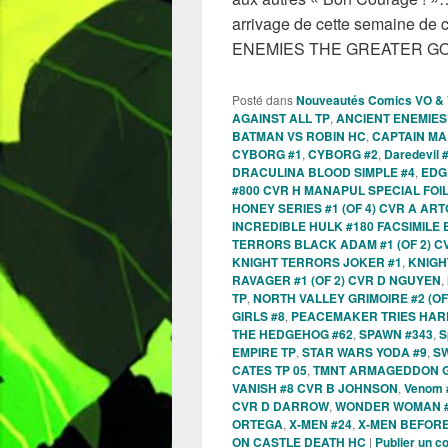
arrivage de cette semaine de
ENEMIES THE GREATER GO
Posté dans
Nouveautés Comics VO &
AGAINST ALL TP
,
ANCIENT ENEMIES
BATMAN VS ROBIN HC
,
CAPTAIN MA
CYBORG #1
,
CYBORG #2
,
Daredevil 
DRACULINA BLOOD SIMPLE #4
,
EDG
#800 CVR H MANAPUL SPECIAL FOI
HONEY SERIES #1 (OF 4) CVR A AR
INCREDIBLE HULK #180 FACSIMILE 
TERRORS BLACK ADAM #1 (OF 2) C
KNIGHT TERRORS JOKER #1
,
KNIGH
RAVAGER #1 (OF 2) CVR D NGUYEN
,
TP
,
NORTH VALLEY GRIMOIRE #2 (O
GIRLS #8
,
PEACEMAKER TRIES HAR
THE HEDGEHOG #62
,
SPAWN #343
,
S
EMPIRE TP
,
STAR WARS YODA #9
,
S
CATES TP 05
,
TMNT ARMAGEDDON G
VANISH #8 CVR B JOHNSON
,
Venom 
CVR D DARROW
,
WONDER WOMAN #
ORTEGA
,
X-MEN #24
,
X-MEN BEFORE
ON CASTLE DEATH HC
|
Publier un 