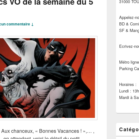
cs VO de la semaine du 5
31000 TO
Appelez-no
BD & Comic
cun commentaire ↓
SF & Manga
Ecrivez-no
Métro ligne
Parking Ca
Horaires :
Lundi : 13
Mardi à Sa
Catégo
s, Aux chanceux, « Bonnes Vacances ! »,… ,
n attendant, voici le détail du petit