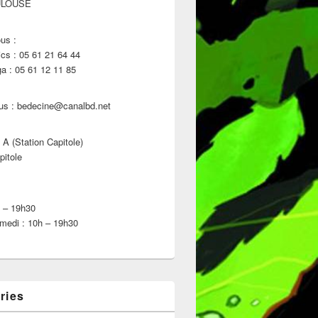
ULOUSE
us :
s : 05 61 21 64 44
 : 05 61 12 11 85
us : bedecine@canalbd.net
 A (Station Capitole)
pitole
h – 19h30
medi : 10h – 19h30
ries