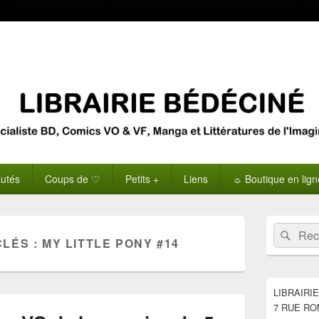
utés
Coups de ♡
Petits +
Liens
☼ Boutique en lig
Zone
Recherche 
Rech
principale
CLÉS :
MY LITTLE PONY #14
de
widget
pour
la
LIBRAIRI
barre
7 RUE RO
latérale