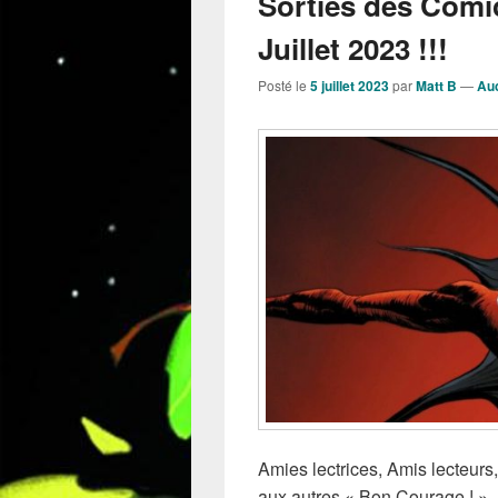
Sorties des Comi
Juillet 2023 !!!
Posté le
5 juillet 2023
par
Matt B
—
Au
Amies lectrices, Amis lecteur
aux autres « Bon Courage ! »… e