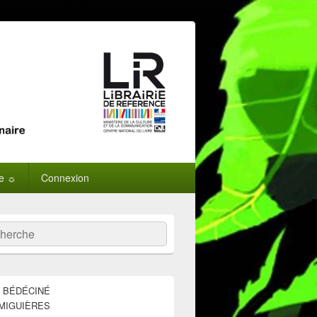
ne ☼
Connexion
:
ercher
E BÉDÉCINÉ
MIGUIÈRES