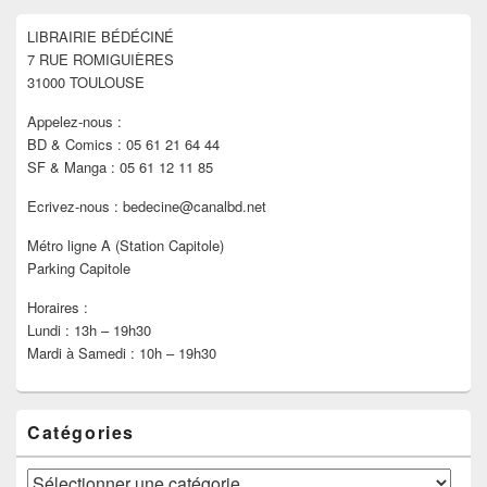
widget
pour
LIBRAIRIE BÉDÉCINÉ
la
7 RUE ROMIGUIÈRES
barre
latérale
31000 TOULOUSE
Appelez-nous :
BD & Comics : 05 61 21 64 44
SF & Manga : 05 61 12 11 85
Ecrivez-nous : bedecine@canalbd.net
Métro ligne A (Station Capitole)
Parking Capitole
Horaires :
Lundi : 13h – 19h30
Mardi à Samedi : 10h – 19h30
Catégories
Catégories