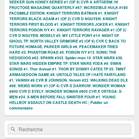
SEEKER GUN HONEY SERIES #1 (OF 4) CVR A ARTGERM
,
HI
FRUCTOSE MAGAZINE QUARTERLY #67
,
INCREDIBLE HULK #180
FACSIMILE EDITION
,
KNIGHT TERRORS BATMAN #1
,
KNIGHT
TERRORS BLACK ADAM #1 (OF 2) CVR D NGUYEN
,
KNIGHT
TERRORS FIRST BLOOD #1
,
KNIGHT TERRORS JOKER #1
,
KNIGHT
TERRORS POISON IVY #1
,
KNIGHT TERRORS RAVAGER #1 (OF 2)
CVR D NGUYEN
,
MOSELY #5
,
MY LITTLE PONY #14
,
NIGHT OF
GHOUL TP
,
NORTH VALLEY GRIMOIRE #2 (OF 6) CVR C BACK TO
FUTURE HOMAGE
,
PARKER GIRLS #8
,
PEACEMAKER TRIES
HARD #3
,
PHANTOM ROAD #5
,
POISON IVY #13
,
SONIC THE
HEDGEHOG #62
,
SPAWN #343
,
Spider-man 10
,
STAR WARS #36
,
STAR WARS HIDDEN EMPIRE TP
,
STAR WARS YODA #9
,
SWAN
SONGS #1
,
Thor Annual #1
,
THOR BY DONNY CATES TP 05
,
TMNT
ARMAGEDDON GAME #8
,
UNTOLD TALES OF I HATE FAIRYLAND
#1
,
VANISH #8 CVR B JOHNSON
,
Venom #22
,
WALKING DEAD DLX
#66
,
WEIRD WORK #1 (OF 4) CVR D DARROW
,
WONDER WOMAN
#800 CVR D EVELY
,
WONDER WOMAN #800 CVR E ORTEGA
,
X-
MEN #24
,
X-MEN BEFORE FALL SINISTER FOUR #1
,
YOUNG
HELLBOY ASSAULT ON CASTLE DEATH HC
|
Publier un
commentaire
Zone
Recherche :
Rechercher
principale
de