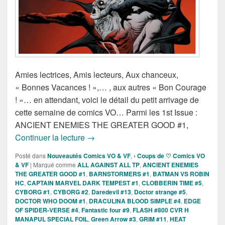
Amies lectrices, Amis lecteurs, Aux chanceux,
« Bonnes Vacances ! »,… , aux autres « Bon Courage
! »… en attendant, voici le détail du petit arrivage de
cette semaine de comics VO… Parmi les 1st Issue :
ANCIENT ENEMIES THE GREATER GOOD #1,
Sorties des Comics VO de la semaine du
Continuer la lecture
→
Posté dans
Nouveautés Comics VO & VF
,
› Coups de ♡ Comics VO
& VF
|
Marqué comme
ALL AGAINST ALL TP
,
ANCIENT ENEMIES
THE GREATER GOOD #1
,
BARNSTORMERS #1
,
BATMAN VS ROBIN
HC
,
CAPTAIN MARVEL DARK TEMPEST #1
,
CLOBBERIN TIME #5
,
CYBORG #1
,
CYBORG #2
,
Daredevil #13
,
Doctor strange #5
,
DOCTOR WHO DOOM #1
,
DRACULINA BLOOD SIMPLE #4
,
EDGE
OF SPIDER-VERSE #4
,
Fantastic four #9
,
FLASH #800 CVR H
MANAPUL SPECIAL FOIL
,
Green Arrow #3
,
GRIM #11
,
HEAT