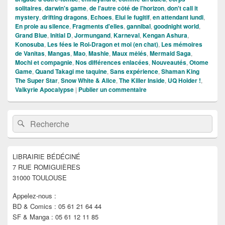
solitaires
,
darwin's game
,
de l'autre côté de l'horizon
,
don't call it
mystery
,
drifting dragons
,
Echoes
,
Elui le fugitif
,
en attendant lundi
,
En proie au silence
,
Fragments d'elles
,
gannibal
,
goodnight world
,
Grand Blue
,
Initial D
,
Jormungand
,
Karneval
,
Kengan Ashura
,
Konosuba
,
Les fées le Roi-Dragon et moi (en chat)
,
Les mémoires
de Vanitas
,
Mangas
,
Mao
,
Mashle
,
Maux mêlés
,
Mermaid Saga
,
Mochi et compagnie
,
Nos différences enlacées
,
Nouveautés
,
Otome
Game
,
Quand Takagi me taquine
,
Sans expérience
,
Shaman King
The Super Star
,
Snow White & Alice
,
The Killer Inside
,
UQ Holder !
,
Valkyrie Apocalypse
|
Publier un commentaire
Zone
Recherche :
Rechercher
principale
de
widget
pour
LIBRAIRIE BÉDÉCINÉ
la
7 RUE ROMIGUIÈRES
barre
latérale
31000 TOULOUSE
Appelez-nous :
BD & Comics : 05 61 21 64 44
SF & Manga : 05 61 12 11 85