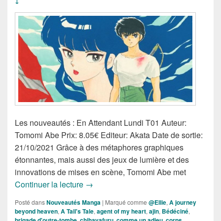
↓
Les nouveautés : En Attendant Lundi T01 Auteur:
Tomomi Abe Prix: 8.05€ Editeur: Akata Date de sortie:
21/10/2021 Grâce à des métaphores graphiques
étonnantes, mais aussi des jeux de lumière et des
innovations de mises en scène, Tomomi Abe met
Nouveautés Mangas de la Semaine du
Continuer la lecture
→
Posté dans
Nouveautés Manga
|
Marqué comme
@Ellie
,
A journey
beyond heaven
,
A Tail's Tale
,
agent of my heart
,
ajin
,
Bédéciné
,
brigade d'outre-tombe
,
chihayafuru
,
comme un adieu
,
corps