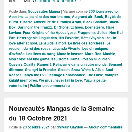
Nouvéautes Mangas de la 
fleur… Mais
Continuer la lecture
→
Posté dans
Nouveautés Manga
|
Marqué comme
300 jours avec toi
,
Aposimz La planète des marionettes
,
Au grand air
,
Beck
,
Beyblade
Burst
,
Bizarre Adventure de Hirohiko Araki
,
Black Shadow
,
Black-
Box
,
Darling in the Franxx
,
Dr Stone
,
Echoes
,
Edens Zero
,
Flare
Levium
,
Four Knights of the Apocalypse
,
Fragments d'elles
,
Hen Kai
Pan
,
Heterogenia Linguistico
,
His Favorite
,
Hôtel Voynich
,
I fell in
love after school
,
Le jeu de la mort
,
Le livre des sorcières
,
Le
requiem du roi des roses
,
Légende Vivante
,
Les chroniques
d'azfaréo
,
Les liens du sang
,
Made in heaven
,
Mars Red
,
Mashle
,
Mon coloc est une gameuse
,
Otome Game
,
Poison Quotidien
,
Queen's Quality
,
Ramen !
,
Réincarné dans un autre monde
,
Sensuel
dilemme
,
Shangri-la Frontier
,
Sidooh
,
Snow White & Alice
,
Soul
Keeper
,
Tanya the Evil
,
Teenage Renaissance
,
The Fable
,
Vampire
knight mémoires
,
We must never fall in love
,
Yuzu la petite
vétérinaire
|
Publier un commentaire
Nouveautés Mangas de la Semaine
du 18 Octobre 2021
Posté le
20 octobre 2021
par
Sylvain Gaydou
—
Aucun commentaire