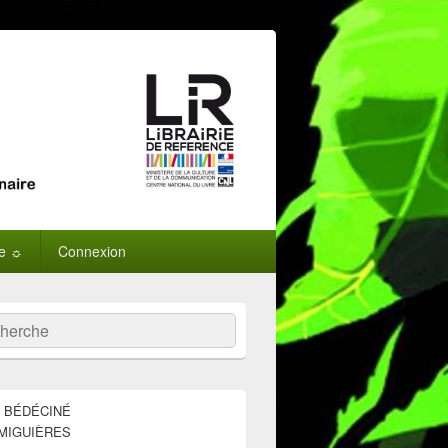
ne ☼
Connexion
:
ercher
E BÉDÉCINÉ
MIGUIÈRES