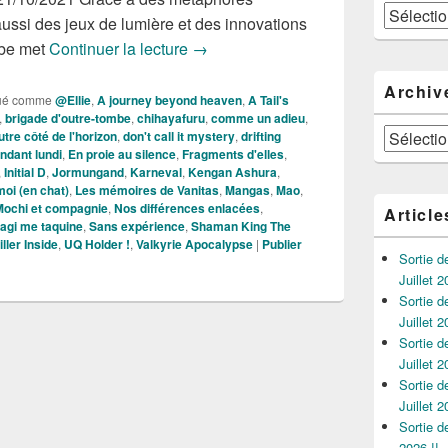
Catégories
ussi des jeux de lumière et des innovations
Nouveautés Mangas de la Semaine 
Abe met
Continuer la lecture
→
Archiv
ué comme
@Ellie
,
A journey beyond heaven
,
A Tail's
,
brigade d'outre-tombe
,
chihayafuru
,
comme un adieu
,
Archives
utre côté de l'horizon
,
don't call it mystery
,
drifting
endant lundi
,
En proie au silence
,
Fragments d'elles
,
,
Initial D
,
Jormungand
,
Karneval
,
Kengan Ashura
,
moi (en chat)
,
Les mémoires de Vanitas
,
Mangas
,
Mao
,
Mochi et compagnie
,
Nos différences enlacées
,
Article
agi me taquine
,
Sans expérience
,
Shaman King The
ller Inside
,
UQ Holder !
,
Valkyrie Apocalypse
|
Publier
Sortie 
Juillet 2
Sortie 
Juillet 2
Sortie 
Juillet 2
Sortie 
Juillet 2
Sortie 
2026 !!