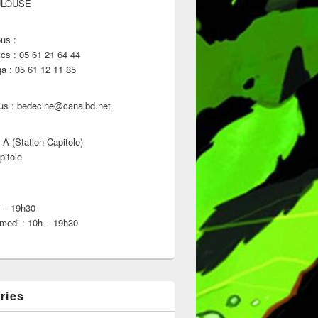
ULOUSE
us :
s : 05 61 21 64 44
 : 05 61 12 11 85
us : bedecine@canalbd.net
 A (Station Capitole)
pitole
h – 19h30
medi : 10h – 19h30
ries