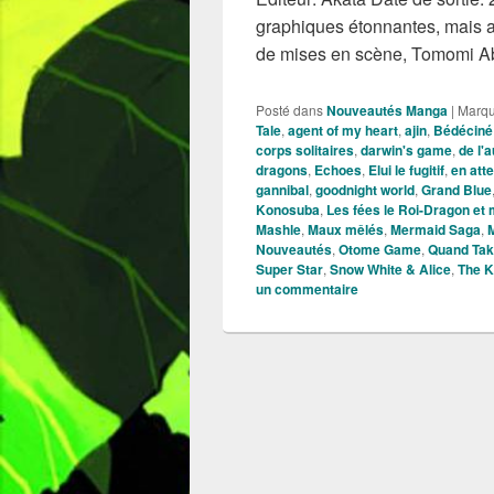
graphiques étonnantes, mais a
de mises en scène, Tomomi 
Posté dans
Nouveautés Manga
|
Marq
Tale
,
agent of my heart
,
ajin
,
Bédéciné
corps solitaires
,
darwin's game
,
de l'a
dragons
,
Echoes
,
Elui le fugitif
,
en att
gannibal
,
goodnight world
,
Grand Blue
Konosuba
,
Les fées le Roi-Dragon et 
Mashle
,
Maux mêlés
,
Mermaid Saga
,
Nouveautés
,
Otome Game
,
Quand Tak
Super Star
,
Snow White & Alice
,
The Ki
un commentaire