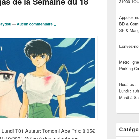
as de la Semaine du 18
31000 TO
Appelez-no
BD & Comic
Gaydou
—
Aucun commentaire ↓
SF & Manga
Ecrivez-no
Métro ligne
Parking Ca
Horaires :
Lundi : 13
Mardi à Sa
Catégo
t Lundi T01 Auteur: Tomomi Abe Prix: 8.05€
: 21/10/2021 Grâce à des métaphores