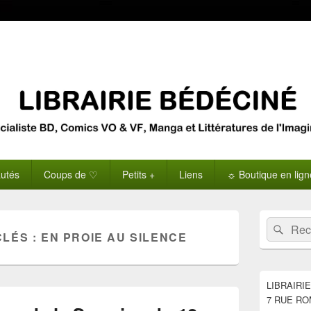
utés
Coups de ♡
Petits +
Liens
☼ Boutique en lig
Zone
Recherche 
Rech
principale
CLÉS :
EN PROIE AU SILENCE
de
widget
pour
la
LIBRAIRI
barre
7 RUE RO
latérale