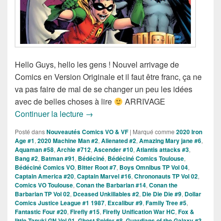
Hello Guys, hello les gens ! Nouvel arrivage de
Comics en Version Originale et il faut être franc, ça ne
va pas faire de mal de se changer un peu les idées
avec de belles choses à lire
ARRIVAGE
Sorties des Comics VO de la Semaine 
Continuer la lecture
→
Posté dans
Nouveautés Comics VO & VF
|
Marqué comme
2020 Iron
Age #1
,
2020 Machine Man #2
,
Alienated #2
,
Amazing Mary jane #6
,
Aquaman #58
,
Archie #712
,
Ascender #10
,
Atlantis attacks #3
,
Bang #2
,
Batman #91
,
Bédéciné
,
Bédéciné Comics Toulouse
,
Bédéciné Comics VO
,
Bitter Root #7
,
Boys Omnibus TP Vol 04
,
Captain America #20
,
Captain Marvel #16
,
Chrononauts TP Vol 02
,
Comics VO Toulouse
,
Conan the Barbarian #14
,
Conan the
Barbarian TP Vol 02
,
Dceased Unkillables #2
,
Die Die Die #9
,
Dollar
Comics Justice League #1 1987
,
Excalibur #9
,
Family Tree #5
,
Fantastic Four #20
,
Firefly #15
,
Firefly Unification War HC
,
Fox &
little Tanuki GN Vol 01
,
Ghost Spider #8
,
Guardians of the Galaxy #3
,