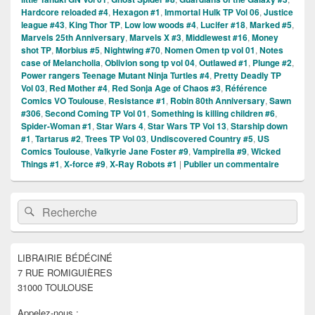
Hardcore reloaded #4
,
Hexagon #1
,
Immortal Hulk TP Vol 06
,
Justice
league #43
,
King Thor TP
,
Low low woods #4
,
Lucifer #18
,
Marked #5
,
Marvels 25th Anniversary
,
Marvels X #3
,
Middlewest #16
,
Money
shot TP
,
Morbius #5
,
Nightwing #70
,
Nomen Omen tp vol 01
,
Notes
case of Melancholia
,
Oblivion song tp vol 04
,
Outlawed #1
,
Plunge #2
,
Power rangers Teenage Mutant Ninja Turtles #4
,
Pretty Deadly TP
Vol 03
,
Red Mother #4
,
Red Sonja Age of Chaos #3
,
Référence
Comics VO Toulouse
,
Resistance #1
,
Robin 80th Anniversary
,
Sawn
#306
,
Second Coming TP Vol 01
,
Something is killing children #6
,
Spider-Woman #1
,
Star Wars 4
,
Star Wars TP Vol 13
,
Starship down
#1
,
Tartarus #2
,
Trees TP Vol 03
,
Undiscovered Country #5
,
US
Comics Toulouse
,
Valkyrie Jane Foster #9
,
Vampirella #9
,
Wicked
Things #1
,
X-force #9
,
X-Ray Robots #1
|
Publier un commentaire
Zone
Recherche :
Rechercher
principale
de
widget
pour
LIBRAIRIE BÉDÉCINÉ
la
7 RUE ROMIGUIÈRES
barre
latérale
31000 TOULOUSE
Appelez-nous :