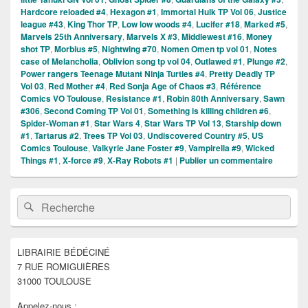
Hardcore reloaded #4
,
Hexagon #1
,
Immortal Hulk TP Vol 06
,
Justice
league #43
,
King Thor TP
,
Low low woods #4
,
Lucifer #18
,
Marked #5
,
Marvels 25th Anniversary
,
Marvels X #3
,
Middlewest #16
,
Money
shot TP
,
Morbius #5
,
Nightwing #70
,
Nomen Omen tp vol 01
,
Notes
case of Melancholia
,
Oblivion song tp vol 04
,
Outlawed #1
,
Plunge #2
,
Power rangers Teenage Mutant Ninja Turtles #4
,
Pretty Deadly TP
Vol 03
,
Red Mother #4
,
Red Sonja Age of Chaos #3
,
Référence
Comics VO Toulouse
,
Resistance #1
,
Robin 80th Anniversary
,
Sawn
#306
,
Second Coming TP Vol 01
,
Something is killing children #6
,
Spider-Woman #1
,
Star Wars 4
,
Star Wars TP Vol 13
,
Starship down
#1
,
Tartarus #2
,
Trees TP Vol 03
,
Undiscovered Country #5
,
US
Comics Toulouse
,
Valkyrie Jane Foster #9
,
Vampirella #9
,
Wicked
Things #1
,
X-force #9
,
X-Ray Robots #1
|
Publier un commentaire
Zone
Recherche :
Rechercher
principale
de
widget
pour
LIBRAIRIE BÉDÉCINÉ
la
7 RUE ROMIGUIÈRES
barre
latérale
31000 TOULOUSE
Appelez-nous :