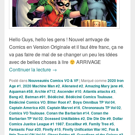
Hello Guys, hello les gens ! Nouvel arrivage de
Comics en Version Originale et il faut être franc, ça ne
va pas faire de mal de se changer un peu les idées
avec de belles choses à lire
ARRIVAGE
Sorties des Comics VO de la Semaine 
Continuer la lecture
→
Posté dans
Nouveautés Comics VO & VF
|
Marqué comme
2020 Iron
Age #1
,
2020 Machine Man #2
,
Alienated #2
,
Amazing Mary jane #6
,
Aquaman #58
,
Archie #712
,
Ascender #10
,
Atlantis attacks #3
,
Bang #2
,
Batman #91
,
Bédéciné
,
Bédéciné Comics Toulouse
,
Bédéciné Comics VO
,
Bitter Root #7
,
Boys Omnibus TP Vol 04
,
Captain America #20
,
Captain Marvel #16
,
Chrononauts TP Vol 02
,
Comics VO Toulouse
,
Conan the Barbarian #14
,
Conan the
Barbarian TP Vol 02
,
Dceased Unkillables #2
,
Die Die Die #9
,
Dollar
Comics Justice League #1 1987
,
Excalibur #9
,
Family Tree #5
,
Fantastic Four #20
,
Firefly #15
,
Firefly Unification War HC
,
Fox &
little Tanuki GN Vol 01
,
Ghost Spider #8
,
Guardians of the Galaxy #3
,