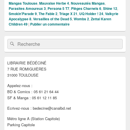
Mangas Toulouse
,
Mauvaise Herbe 4
,
Nouveautés Mangas
,
Parasites Amoureux 3
,
Persona 5 T7
,
Pièges Charnels 6
,
Shine 12
,
Smokin'Parade 9
,
The Fable 2
,
Triage X 21
,
UQ Holder ! 24
,
Valkyrie
Apocalypse 8
,
Versailles of the Dead 5
,
Wombs 2
,
Zettai Karen
Children 49
|
Publier un commentaire
Zone
Recherche :
Rechercher
principale
de
widget
pour
LIBRAIRIE BÉDÉCINÉ
la
7 RUE ROMIGUIÈRES
barre
latérale
31000 TOULOUSE
Appelez-nous :
BD & Comics : 05 61 21 64 44
SF & Manga : 05 61 12 11 85
Ecrivez-nous : bedecine@canalbd.net
Métro ligne A (Station Capitole)
Parking Capitole