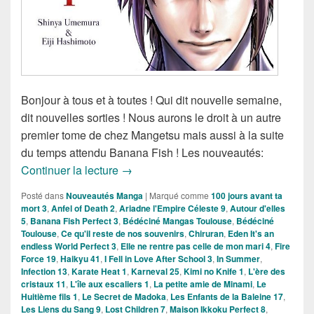
Bonjour à tous et à toutes ! Qui dit nouvelle semaine,
dit nouvelles sorties ! Nous aurons le droit à un autre
premier tome de chez Mangetsu mais aussi à la suite
du temps attendu Banana Fish ! Les nouveautés:
Nouveautés Mangas de la semaine du 
Continuer la lecture
→
Posté dans
Nouveautés Manga
|
Marqué comme
100 jours avant ta
mort 3
,
Anfel of Death 2
,
Ariadne l'Empire Céleste 9
,
Autour d'elles
5
,
Banana Fish Perfect 3
,
Bédéciné Mangas Toulouse
,
Bédéciné
Toulouse
,
Ce qu'il reste de nos souvenirs
,
Chiruran
,
Eden It's an
endless World Perfect 3
,
Elle ne rentre pas celle de mon mari 4
,
Fire
Force 19
,
Haikyu 41
,
I Fell in Love After School 3
,
In Summer
,
Infection 13
,
Karate Heat 1
,
Karneval 25
,
Kimi no Knife 1
,
L'ère des
cristaux 11
,
L'île aux escaliers 1
,
La petite amie de Minami
,
Le
Huitième fils 1
,
Le Secret de Madoka
,
Les Enfants de la Baleine 17
,
Les Liens du Sang 9
,
Lost Children 7
,
Maison Ikkoku Perfect 8
,