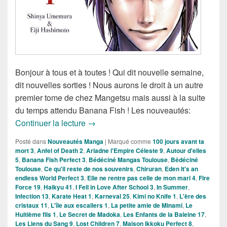
Bonjour à tous et à toutes ! Qui dit nouvelle semaine,
dit nouvelles sorties ! Nous aurons le droit à un autre
premier tome de chez Mangetsu mais aussi à la suite
du temps attendu Banana Fish ! Les nouveautés:
Nouveautés Mangas de la semaine du 
Continuer la lecture
→
Posté dans
Nouveautés Manga
|
Marqué comme
100 jours avant ta
mort 3
,
Anfel of Death 2
,
Ariadne l'Empire Céleste 9
,
Autour d'elles
5
,
Banana Fish Perfect 3
,
Bédéciné Mangas Toulouse
,
Bédéciné
Toulouse
,
Ce qu'il reste de nos souvenirs
,
Chiruran
,
Eden It's an
endless World Perfect 3
,
Elle ne rentre pas celle de mon mari 4
,
Fire
Force 19
,
Haikyu 41
,
I Fell in Love After School 3
,
In Summer
,
Infection 13
,
Karate Heat 1
,
Karneval 25
,
Kimi no Knife 1
,
L'ère des
cristaux 11
,
L'île aux escaliers 1
,
La petite amie de Minami
,
Le
Huitième fils 1
,
Le Secret de Madoka
,
Les Enfants de la Baleine 17
,
Les Liens du Sang 9
,
Lost Children 7
,
Maison Ikkoku Perfect 8
,