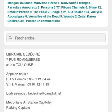
Mangas Toulouse
,
Mauvaise Herbe 4
,
Nouveautés Mangas
,
Parasites Amoureux 3
,
Persona 5 T7
,
Pièges Charnels 6
,
Shine 12
,
Smokin'Parade 9
,
The Fable 2
,
Triage X 21
,
UQ Holder ! 24
,
Valkyrie
Apocalypse 8
,
Versailles of the Dead 5
,
Wombs 2
,
Zettai Karen
Children 49
|
Publier un commentaire
Zone
Recherche :
Rechercher
principale
de
widget
pour
LIBRAIRIE BÉDÉCINÉ
la
7 RUE ROMIGUIÈRES
barre
latérale
31000 TOULOUSE
Appelez-nous :
BD & Comics : 05 61 21 64 44
SF & Manga : 05 61 12 11 85
Ecrivez-nous : bedecine@canalbd.net
Métro ligne A (Station Capitole)
Parking Capitole