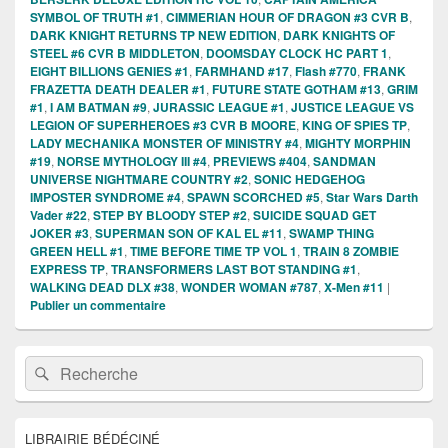
SYMBOL OF TRUTH #1
,
CIMMERIAN HOUR OF DRAGON #3 CVR B
,
DARK KNIGHT RETURNS TP NEW EDITION
,
DARK KNIGHTS OF
STEEL #6 CVR B MIDDLETON
,
DOOMSDAY CLOCK HC PART 1
,
EIGHT BILLIONS GENIES #1
,
FARMHAND #17
,
Flash #770
,
FRANK
FRAZETTA DEATH DEALER #1
,
FUTURE STATE GOTHAM #13
,
GRIM
#1
,
I AM BATMAN #9
,
JURASSIC LEAGUE #1
,
JUSTICE LEAGUE VS
LEGION OF SUPERHEROES #3 CVR B MOORE
,
KING OF SPIES TP
,
LADY MECHANIKA MONSTER OF MINISTRY #4
,
MIGHTY MORPHIN
#19
,
NORSE MYTHOLOGY III #4
,
PREVIEWS #404
,
SANDMAN
UNIVERSE NIGHTMARE COUNTRY #2
,
SONIC HEDGEHOG
IMPOSTER SYNDROME #4
,
SPAWN SCORCHED #5
,
Star Wars Darth
Vader #22
,
STEP BY BLOODY STEP #2
,
SUICIDE SQUAD GET
JOKER #3
,
SUPERMAN SON OF KAL EL #11
,
SWAMP THING
GREEN HELL #1
,
TIME BEFORE TIME TP VOL 1
,
TRAIN 8 ZOMBIE
EXPRESS TP
,
TRANSFORMERS LAST BOT STANDING #1
,
WALKING DEAD DLX #38
,
WONDER WOMAN #787
,
X-Men #11
|
Publier un commentaire
Zone
Recherche :
Rechercher
principale
de
widget
pour
LIBRAIRIE BÉDÉCINÉ
la