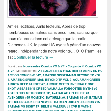
Amies lectrices, Amis lecteurs, Après de trop
nombreuses semaines sans encombre, sachez que
nous n’aurons dans cet arrivage que la partie
Diamonds UK, la partie US ayant à pâtir d’un nouveau
retard, indépendant de notre volonté… O_O Parmi les
Sorties Comics VO de la semaine du
1st
Continuer la lecture
→
Posté dans
Nouveautés Comics VO & VF
,
› Coups de ♡ Comics VO
& VF
|
Marqué comme
ABSOLUTE NEW FRONTIER 15 ANNIV ED HC
,
ACTION COMICS #1042
,
AMAZING SPIDER-MAN BEYOND TP VOL
1
,
AMAZING SPIDER-MAN BEYOND TP VOL 2
,
AQUAMAN GREEN
ARROW DEEP TARGET #7
,
ARCHIE MEETS RIVERDALE ONE
SHOT
,
ASSASSIN'S CREED VALHALLA FORGOTTEN MYTHS #3
,
ASTRO CITY METROBOOK TP
,
AVATAR ADAPT OR DIE #1
,
AVENGERS #55 MOMOKO
,
BATGIRLS #6
,
BATMAN 89 #5
,
BATMAN
THE KILLING JOKE HC NEW ED
,
BATMAN URBAN LEGENDS #15
,
BATMAN VS BIGBY TP
,
BELIT & VALERIA #1 CVR B VATINE
,
BERSERK DELUXE EDITION HC VOL 10
,
CAPTAIN AMERICA