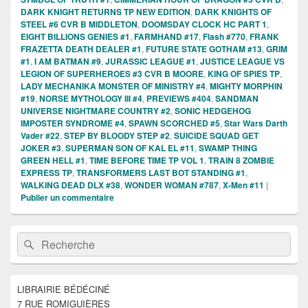
DARK KNIGHT RETURNS TP NEW EDITION
,
DARK KNIGHTS OF
STEEL #6 CVR B MIDDLETON
,
DOOMSDAY CLOCK HC PART 1
,
EIGHT BILLIONS GENIES #1
,
FARMHAND #17
,
Flash #770
,
FRANK
FRAZETTA DEATH DEALER #1
,
FUTURE STATE GOTHAM #13
,
GRIM
#1
,
I AM BATMAN #9
,
JURASSIC LEAGUE #1
,
JUSTICE LEAGUE VS
LEGION OF SUPERHEROES #3 CVR B MOORE
,
KING OF SPIES TP
,
LADY MECHANIKA MONSTER OF MINISTRY #4
,
MIGHTY MORPHIN
#19
,
NORSE MYTHOLOGY III #4
,
PREVIEWS #404
,
SANDMAN
UNIVERSE NIGHTMARE COUNTRY #2
,
SONIC HEDGEHOG
IMPOSTER SYNDROME #4
,
SPAWN SCORCHED #5
,
Star Wars Darth
Vader #22
,
STEP BY BLOODY STEP #2
,
SUICIDE SQUAD GET
JOKER #3
,
SUPERMAN SON OF KAL EL #11
,
SWAMP THING
GREEN HELL #1
,
TIME BEFORE TIME TP VOL 1
,
TRAIN 8 ZOMBIE
EXPRESS TP
,
TRANSFORMERS LAST BOT STANDING #1
,
WALKING DEAD DLX #38
,
WONDER WOMAN #787
,
X-Men #11
|
Publier un commentaire
Zone
Recherche :
Rechercher
principale
de
widget
pour
LIBRAIRIE BÉDÉCINÉ
la
7 RUE ROMIGUIÈRES
barre