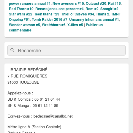
power rangers annual #1
,
New avengers #15
,
Outcast #20
,
Raï #16
,
Red Thorn #10
,
Renato jones one percent #4
,
Rom #2
,
Snotgirl #2
,
Star wars #22
,
Teen titans "23
,
Thief of thieves #34
,
Titans 2
,
TMNT
Ongoing #61
,
Tomb Raider 2016 #7
,
Uncanny inhumans annual #1
,
Wonder woman #5
,
Wraithborn #6
,
X-files #5
|
Publier un
commentaire
Zone
Recherche :
Rechercher
principale
de
widget
pour
LIBRAIRIE BÉDÉCINÉ
la
7 RUE ROMIGUIÈRES
barre
latérale
31000 TOULOUSE
Appelez-nous :
BD & Comics : 05 61 21 64 44
SF & Manga : 05 61 12 11 85
Ecrivez-nous : bedecine@canalbd.net
Métro ligne A (Station Capitole)
Parking Capitole