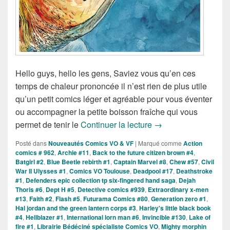
Hello guys, hello les gens, Saviez vous qu’en ces
temps de chaleur prononcée il n’est rien de plus utile
qu’un petit comics léger et agréable pour vous éventer
ou accompagner la petite boisson fraîche qui vous
Sorties des Comics V
permet de tenir le
Continuer la lecture
→
Posté dans
Nouveautés Comics VO & VF
|
Marqué comme
Action
comics # 962
,
Archie #11
,
Back to the future citizen brown #4
,
Batgirl #2
,
Blue Beetle rebirth #1
,
Captain Marvel #8
,
Chew #57
,
Civil
War II Ulysses #1
,
Comics VO Toulouse
,
Deadpool #17
,
Deathstroke
#1
,
Defenders epic collection tp six-fingered hand saga
,
Dejah
Thoris #6
,
Dept H #5
,
Detective comics #939
,
Extraordinary x-men
#13
,
Faith #2
,
Flash #5
,
Futurama Comics #80
,
Generation zero #1
,
Hal jordan and the green lantern corps #3
,
Harley's little black book
#4
,
Hellblazer #1
,
International Iorn man #6
,
Invincible #130
,
Lake of
fire #1
,
Librairie Bédéciné spécialiste Comics VO
,
Mighty morphin