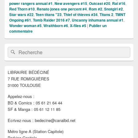
power rangers annual #1
,
New avengers #15
,
Outcast #20
,
Raï #16
,
Red Thorn #10
,
Renato jones one percent #4
,
Rom #2
,
Snotgirl #2
,
Star wars #22
,
Teen titans "23
,
Thief of thieves #34
,
Titans 2
,
TMNT
Ongoing #61
,
Tomb Raider 2016 #7
,
Uncanny inhumans annual #1
,
Wonder woman #5
,
Wraithborn #6
,
X-files #5
|
Publier un
commentaire
Zone
Recherche :
Rechercher
principale
de
widget
pour
LIBRAIRIE BÉDÉCINÉ
la
7 RUE ROMIGUIÈRES
barre
latérale
31000 TOULOUSE
Appelez-nous :
BD & Comics : 05 61 21 64 44
SF & Manga : 05 61 12 11 85
Ecrivez-nous : bedecine@canalbd.net
Métro ligne A (Station Capitole)
Parking Capitole