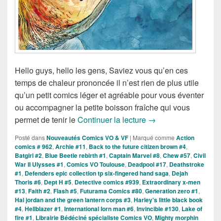
Hello guys, hello les gens, Saviez vous qu’en ces
temps de chaleur prononcée il n’est rien de plus utile
qu’un petit comics léger et agréable pour vous éventer
ou accompagner la petite boisson fraîche qui vous
Sorties des Comics V
permet de tenir le
Continuer la lecture
→
Posté dans
Nouveautés Comics VO & VF
|
Marqué comme
Action
comics # 962
,
Archie #11
,
Back to the future citizen brown #4
,
Batgirl #2
,
Blue Beetle rebirth #1
,
Captain Marvel #8
,
Chew #57
,
Civil
War II Ulysses #1
,
Comics VO Toulouse
,
Deadpool #17
,
Deathstroke
#1
,
Defenders epic collection tp six-fingered hand saga
,
Dejah
Thoris #6
,
Dept H #5
,
Detective comics #939
,
Extraordinary x-men
#13
,
Faith #2
,
Flash #5
,
Futurama Comics #80
,
Generation zero #1
,
Hal jordan and the green lantern corps #3
,
Harley's little black book
#4
,
Hellblazer #1
,
International Iorn man #6
,
Invincible #130
,
Lake of
fire #1
,
Librairie Bédéciné spécialiste Comics VO
,
Mighty morphin