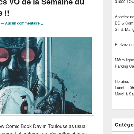
cs VO de la Semaine du
31000 TO
 !!
Appelez-no
BD & Comic
—
Aucun commentaire ↓
SF & Manga
Ecrivez-no
Métro ligne
Parking Ca
Horaires :
Lundi : 13
Mardi à Sa
Catégo
New Comic Book Day in Toulouse as usual
emment) et vraiment de très belles choses