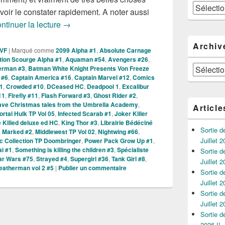
Catégories
ir le constater rapidement. A noter aussi
Sorties des Comics VO de la Semaine du 20 
ntinuer la lecture
→
Archiv
 VF
|
Marqué comme
2099 Alpha #1
,
Absolute Carnage
ation Scourge Alpha #1
,
Aquaman #54
,
Avengers #26
,
Archives
erman #3
,
Batman White Knight Presents Von Freeze
 #6
,
Captain America #16
,
Captain Marvel #12
,
Comics
1
,
Crowded #10
,
DCeased HC
,
Deadpool 1
,
Excalibur
11
,
Firefly #11
,
Flash Forward #3
,
Ghost Rider #2
,
ave Christmas tales from the Umbrella Academy
,
Article
rtal Hulk TP Vol 05
,
Infected Scarab #1
,
Joker Killer
be Killed deluxe ed HC
,
King Thor #3
,
Librairie Bédéciné
Sortie 
,
Marked #2
,
Middlewest TP Vol 02
,
Nightwing #66
,
Juillet 2
ic Collection TP Doombringer
,
Power Pack Grow Up #1
,
i #1
,
Something is killing the children #3
,
Spécialiste
Sortie 
ar Wars #75
,
Strayed #4
,
Supergirl #36
,
Tank Girl #8
,
Juillet 2
atherman vol 2 #5
|
Publier un commentaire
Sortie 
Juillet 2
Sortie 
Juillet 2
Sortie 
2026 !!