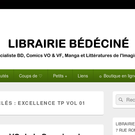
utés
Coups de ♡
Petits +
Liens
☼ Boutique en lig
Zone
Recherche 
Rech
principale
CLÉS :
EXCELLENCE TP VOL 01
de
widget
pour
la
LIBRAIRI
barre
7 RUE RO
latérale