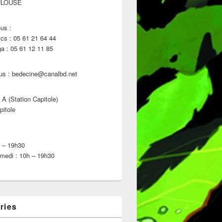
ULOUSE
us :
s : 05 61 21 64 44
 : 05 61 12 11 85
us : bedecine@canalbd.net
 A (Station Capitole)
pitole
h – 19h30
medi : 10h – 19h30
ries