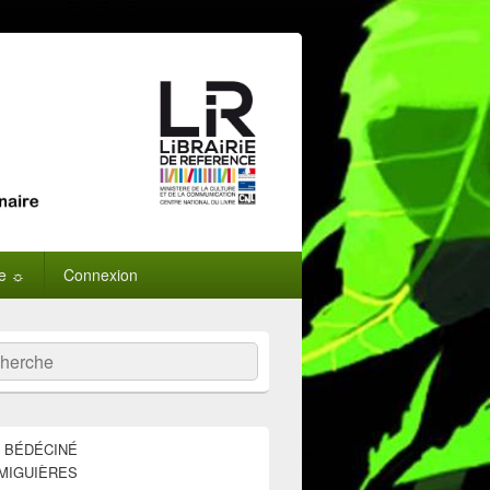
ne ☼
Connexion
:
ercher
E BÉDÉCINÉ
MIGUIÈRES