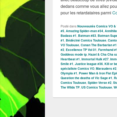
dedans comme vous allez pouvo
pour les retardataires parmi
Co
Posté dans
Nouveautés Comics VO &
#5
,
Amazing Spider-man #34
,
Annihil
Badass #1
,
Batman #83
,
Batman Sup
#1
,
Bédéciné Comics Toulouse
,
Canto
VO Toulouse
,
Conan The Barbarian #1
#2
,
Excellence TP Vol 01
,
Farmhand #
Goddess mode tp
,
Hazel & Cha Cha s
Heartbeat #1
,
Immortal Hulk #27
,
Immo
Smile #1
,
Justice league #36
,
Kill or 
spécialiste Comics VO
,
Marauders #2
Olympia #1
,
Power Man & Iron Fist Ep
Question the deaths of Vic Sage #1
,
Ra
Comics Toulouse
,
Spider-Verse #2
,
St
The Wilds TP
,
US Comics Toulouse
,
We