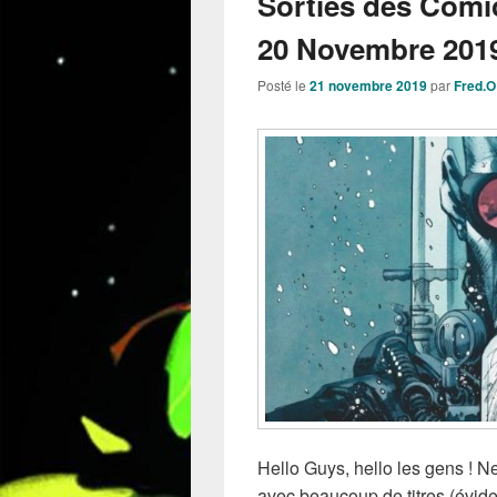
Sorties des Comi
20 Novembre 2019
Posté le
21 novembre 2019
par
Fred.O
Hello Guys, hello les gens ! 
avec beaucoup de titres (évid