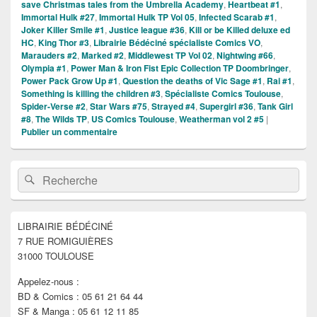
save Christmas tales from the Umbrella Academy
,
Heartbeat #1
,
Immortal Hulk #27
,
Immortal Hulk TP Vol 05
,
Infected Scarab #1
,
Joker Killer Smile #1
,
Justice league #36
,
Kill or be Killed deluxe ed
HC
,
King Thor #3
,
Librairie Bédéciné spécialiste Comics VO
,
Marauders #2
,
Marked #2
,
Middlewest TP Vol 02
,
Nightwing #66
,
Olympia #1
,
Power Man & Iron Fist Epic Collection TP Doombringer
,
Power Pack Grow Up #1
,
Question the deaths of Vic Sage #1
,
Rai #1
,
Something is killing the children #3
,
Spécialiste Comics Toulouse
,
Spider-Verse #2
,
Star Wars #75
,
Strayed #4
,
Supergirl #36
,
Tank Girl
#8
,
The Wilds TP
,
US Comics Toulouse
,
Weatherman vol 2 #5
|
Publier un commentaire
Zone
Recherche :
Rechercher
principale
de
widget
pour
LIBRAIRIE BÉDÉCINÉ
la
7 RUE ROMIGUIÈRES
barre
latérale
31000 TOULOUSE
Appelez-nous :
BD & Comics : 05 61 21 64 44
SF & Manga : 05 61 12 11 85