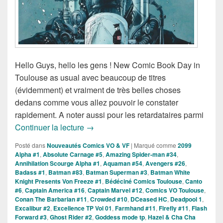
Hello Guys, hello les gens ! New Comic Book Day in
Toulouse as usual avec beaucoup de titres
(évidemment) et vraiment de très belles choses
dedans comme vous allez pouvoir le constater
rapidement. A noter aussi pour les retardataires parmi
Sorties des Comics VO de la Semaine
Continuer la lecture
→
Posté dans
Nouveautés Comics VO & VF
|
Marqué comme
2099
Alpha #1
,
Absolute Carnage #5
,
Amazing Spider-man #34
,
Annihilation Scourge Alpha #1
,
Aquaman #54
,
Avengers #26
,
Badass #1
,
Batman #83
,
Batman Superman #3
,
Batman White
Knight Presents Von Freeze #1
,
Bédéciné Comics Toulouse
,
Canto
#6
,
Captain America #16
,
Captain Marvel #12
,
Comics VO Toulouse
,
Conan The Barbarian #11
,
Crowded #10
,
DCeased HC
,
Deadpool 1
,
Excalibur #2
,
Excellence TP Vol 01
,
Farmhand #11
,
Firefly #11
,
Flash
Forward #3
,
Ghost Rider #2
,
Goddess mode tp
,
Hazel & Cha Cha