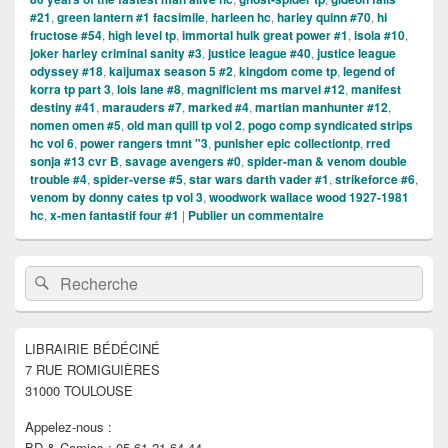
#21
,
green lantern #1 facsimile
,
harleen hc
,
harley quinn #70
,
hi
fructose #54
,
high level tp
,
immortal hulk great power #1
,
isola #10
,
joker harley criminal sanity #3
,
justice league #40
,
justice league
odyssey #18
,
kaijumax season 5 #2
,
kingdom come tp
,
legend of
korra tp part 3
,
lois lane #8
,
magnificient ms marvel #12
,
manifest
destiny #41
,
marauders #7
,
marked #4
,
martian manhunter #12
,
nomen omen #5
,
old man quill tp vol 2
,
pogo comp syndicated strips
hc vol 6
,
power rangers tmnt "3
,
punisher epic collectiontp
,
rred
sonja #13 cvr B
,
savage avengers #0
,
spider-man & venom double
trouble #4
,
spider-verse #5
,
star wars darth vader #1
,
strikeforce #6
,
venom by donny cates tp vol 3
,
woodwork wallace wood 1927-1981
hc
,
x-men fantastif four #1
|
Publier un commentaire
Zone
Recherche :
Rechercher
principale
de
widget
pour
LIBRAIRIE BÉDÉCINÉ
la
7 RUE ROMIGUIÈRES
barre
latérale
31000 TOULOUSE
Appelez-nous :
BD & Comics : 05 61 21 64 44