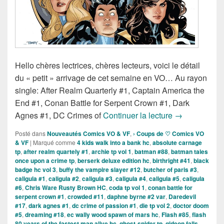
Hello chères lectrices, chères lecteurs, voici le détail
du « petit » arrivage de cet semaine en VO… Au rayon
single: After Realm Quarterly #1, Captain America the
End #1, Conan Battle for Serpent Crown #1, Dark
Sortie des com
Agnes #1, DC Crimes of
Continuer la lecture
→
Posté dans
Nouveautés Comics VO & VF
,
› Coups de ♡ Comics VO
& VF
|
Marqué comme
4 kids walk into a bank hc
,
absolute carnage
tp
,
after realm quartely #1
,
archie tp vol 1
,
batman #88
,
batman tales
once upon a crime tp
,
berserk deluxe edition hc
,
birthright #41
,
black
badge hc vol 3
,
buffy the vampire slayer #12
,
butcher of paris #3
,
caligula #1
,
caligula #2
,
caligula #3
,
caligula #4
,
caligula #5
,
caligula
#6
,
Chris Ware Rusty Brown HC
,
coda tp vol 1
,
conan battle for
serpent crown #1
,
crowded #11
,
daphne byrne #2 var
,
Daredevil
#17
,
dark agnes #1
,
dc crime of passion #1
,
die tp vol 2
,
doctor doom
#5
,
dreaming #18
,
ec wally wood spawn of mars hc
,
Flash #85
,
flash
80 years of the fastest man alive hc
,
ghost-spider tp
,
gideon falls