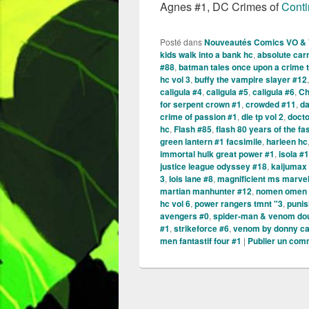
Agnes #1, DC Crimes of
Conti
Posté dans
Nouveautés Comics VO &
kids walk into a bank hc
,
absolute car
#88
,
batman tales once upon a crime 
hc vol 3
,
buffy the vampire slayer #12
caligula #4
,
caligula #5
,
caligula #6
,
Ch
for serpent crown #1
,
crowded #11
,
da
crime of passion #1
,
die tp vol 2
,
doct
hc
,
Flash #85
,
flash 80 years of the fa
green lantern #1 facsimile
,
harleen hc
immortal hulk great power #1
,
isola #
justice league odyssey #18
,
kaijumax
3
,
lois lane #8
,
magnificient ms marve
martian manhunter #12
,
nomen omen 
hc vol 6
,
power rangers tmnt "3
,
punis
avengers #0
,
spider-man & venom dou
#1
,
strikeforce #6
,
venom by donny cat
men fantastif four #1
|
Publier un com