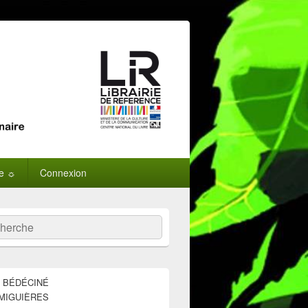
ne ☼
Connexion
:
ercher
E BÉDÉCINÉ
MIGUIÈRES