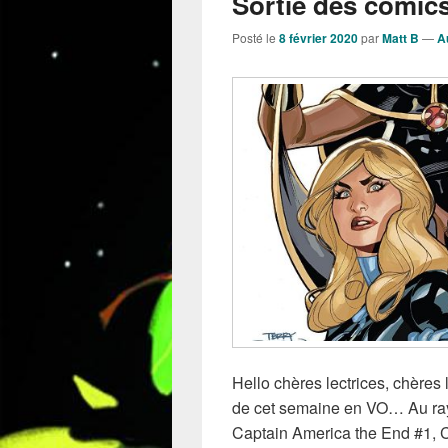
Sortie des comics
Posté le
8 février 2020
par
Matt B
—
A
Hello chères lectrices, chères l
de cet semaine en VO… Au rayo
Captain America the End #1, C