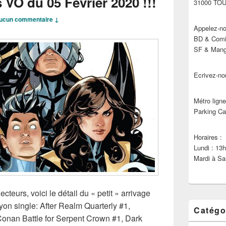
 VO du 05 Février 2020 !!!
31000 TO
ucun commentaire ↓
Appelez-no
BD & Comic
SF & Manga
Ecrivez-no
Métro ligne
Parking Ca
Horaires :
Lundi : 13
Mardi à Sa
ecteurs, voici le détail du « petit » arrivage
n single: After Realm Quarterly #1,
Catégo
onan Battle for Serpent Crown #1, Dark