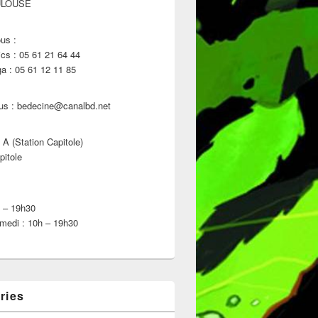
ULOUSE
us :
s : 05 61 21 64 44
 : 05 61 12 11 85
us : bedecine@canalbd.net
 A (Station Capitole)
pitole
h – 19h30
medi : 10h – 19h30
ries