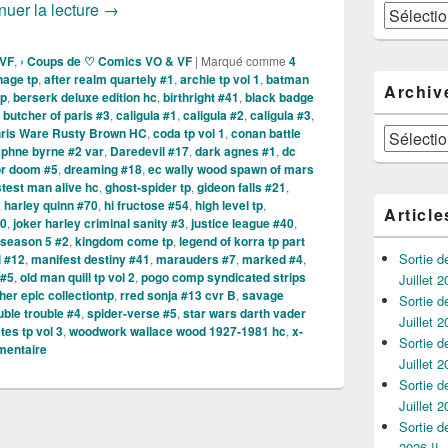
Sortie des comics VO du 05 Février 2020 !!!
nuer la lecture
→
Catégories
 VF
,
› Coups de ♡ Comics VO & VF
|
Marqué comme
4
nage tp
,
after realm quartely #1
,
archie tp vol 1
,
batman
Archiv
tp
,
berserk deluxe edition hc
,
birthright #41
,
black badge
,
butcher of paris #3
,
caligula #1
,
caligula #2
,
caligula #3
,
ris Ware Rusty Brown HC
,
coda tp vol 1
,
conan battle
Archives
phne byrne #2 var
,
Daredevil #17
,
dark agnes #1
,
dc
or doom #5
,
dreaming #18
,
ec wally wood spawn of mars
stest man alive hc
,
ghost-spider tp
,
gideon falls #21
,
,
harley quinn #70
,
hi fructose #54
,
high level tp
,
Article
10
,
joker harley criminal sanity #3
,
justice league #40
,
 season 5 #2
,
kingdom come tp
,
legend of korra tp part
Sortie 
l #12
,
manifest destiny #41
,
marauders #7
,
marked #4
,
#5
,
old man quill tp vol 2
,
pogo comp syndicated strips
Juillet 2
her epic collectiontp
,
rred sonja #13 cvr B
,
savage
Sortie 
ble trouble #4
,
spider-verse #5
,
star wars darth vader
Juillet 2
es tp vol 3
,
woodwork wallace wood 1927-1981 hc
,
x-
Sortie 
mentaire
Juillet 2
Sortie 
Juillet 2
Sortie 
2026 !!