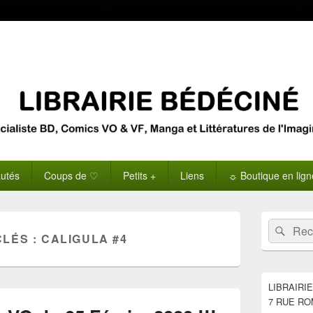
utés
Coups de ♡
Petits +
Liens
☼ Boutique en lig
Zone
Recherche 
Rech
principale
CLÉS :
CALIGULA #4
de
widget
pour
la
LIBRAIRI
barre
7 RUE RO
latérale