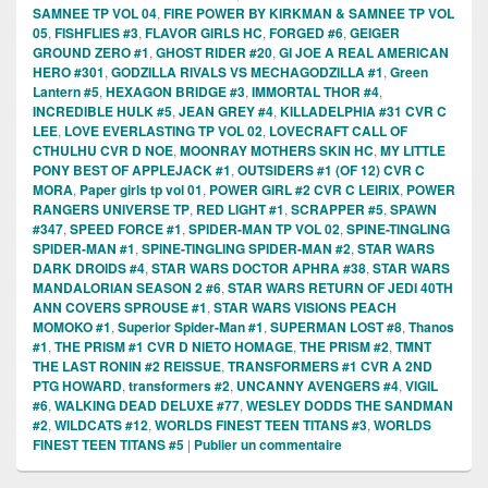
SAMNEE TP VOL 04
,
FIRE POWER BY KIRKMAN & SAMNEE TP VOL
05
,
FISHFLIES #3
,
FLAVOR GIRLS HC
,
FORGED #6
,
GEIGER
GROUND ZERO #1
,
GHOST RIDER #20
,
GI JOE A REAL AMERICAN
HERO #301
,
GODZILLA RIVALS VS MECHAGODZILLA #1
,
Green
Lantern #5
,
HEXAGON BRIDGE #3
,
IMMORTAL THOR #4
,
INCREDIBLE HULK #5
,
JEAN GREY #4
,
KILLADELPHIA #31 CVR C
LEE
,
LOVE EVERLASTING TP VOL 02
,
LOVECRAFT CALL OF
CTHULHU CVR D NOE
,
MOONRAY MOTHERS SKIN HC
,
MY LITTLE
PONY BEST OF APPLEJACK #1
,
OUTSIDERS #1 (OF 12) CVR C
MORA
,
Paper girls tp vol 01
,
POWER GIRL #2 CVR C LEIRIX
,
POWER
RANGERS UNIVERSE TP
,
RED LIGHT #1
,
SCRAPPER #5
,
SPAWN
#347
,
SPEED FORCE #1
,
SPIDER-MAN TP VOL 02
,
SPINE-TINGLING
SPIDER-MAN #1
,
SPINE-TINGLING SPIDER-MAN #2
,
STAR WARS
DARK DROIDS #4
,
STAR WARS DOCTOR APHRA #38
,
STAR WARS
MANDALORIAN SEASON 2 #6
,
STAR WARS RETURN OF JEDI 40TH
ANN COVERS SPROUSE #1
,
STAR WARS VISIONS PEACH
MOMOKO #1
,
Superior Spider-Man #1
,
SUPERMAN LOST #8
,
Thanos
#1
,
THE PRISM #1 CVR D NIETO HOMAGE
,
THE PRISM #2
,
TMNT
THE LAST RONIN #2 REISSUE
,
TRANSFORMERS #1 CVR A 2ND
PTG HOWARD
,
transformers #2
,
UNCANNY AVENGERS #4
,
VIGIL
#6
,
WALKING DEAD DELUXE #77
,
WESLEY DODDS THE SANDMAN
#2
,
WILDCATS #12
,
WORLDS FINEST TEEN TITANS #3
,
WORLDS
FINEST TEEN TITANS #5
|
Publier un commentaire