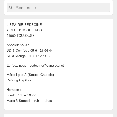
Zone
Recherche :
Rechercher
principale
de
widget
pour
LIBRAIRIE BÉDÉCINÉ
la
7 RUE ROMIGUIÈRES
barre
latérale
31000 TOULOUSE
Appelez-nous :
BD & Comics : 05 61 21 64 44
SF & Manga : 05 61 12 11 85
Ecrivez-nous : bedecine@canalbd.net
Métro ligne A (Station Capitole)
Parking Capitole
Horaires :
Lundi : 13h – 19h30
Mardi à Samedi : 10h – 19h30