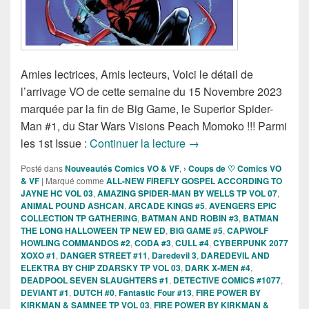
Amies lectrices, Amis lecteurs, Voici le détail de
l’arrivage VO de cette semaine du 15 Novembre 2023
marquée par la fin de Big Game, le Superior Spider-
Man #1, du Star Wars Visions Peach Momoko !!! Parmi
Sorties des Comics VO d
les 1st Issue :
Continuer la lecture
→
Posté dans
Nouveautés Comics VO & VF
,
› Coups de ♡ Comics VO
& VF
|
Marqué comme
ALL-NEW FIREFLY GOSPEL ACCORDING TO
JAYNE HC VOL 03
,
AMAZING SPIDER-MAN BY WELLS TP VOL 07
,
ANIMAL POUND ASHCAN
,
ARCADE KINGS #5
,
AVENGERS EPIC
COLLECTION TP GATHERING
,
BATMAN AND ROBIN #3
,
BATMAN
THE LONG HALLOWEEN TP NEW ED
,
BIG GAME #5
,
CAPWOLF
HOWLING COMMANDOS #2
,
CODA #3
,
CULL #4
,
CYBERPUNK 2077
XOXO #1
,
DANGER STREET #11
,
Daredevil 3
,
DAREDEVIL AND
ELEKTRA BY CHIP ZDARSKY TP VOL 03
,
DARK X-MEN #4
,
DEADPOOL SEVEN SLAUGHTERS #1
,
DETECTIVE COMICS #1077
,
DEVIANT #1
,
DUTCH #0
,
Fantastic Four #13
,
FIRE POWER BY
KIRKMAN & SAMNEE TP VOL 03
,
FIRE POWER BY KIRKMAN &