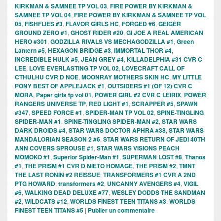
KIRKMAN & SAMNEE TP VOL 03
,
FIRE POWER BY KIRKMAN &
SAMNEE TP VOL 04
,
FIRE POWER BY KIRKMAN & SAMNEE TP VOL
05
,
FISHFLIES #3
,
FLAVOR GIRLS HC
,
FORGED #6
,
GEIGER
GROUND ZERO #1
,
GHOST RIDER #20
,
GI JOE A REAL AMERICAN
HERO #301
,
GODZILLA RIVALS VS MECHAGODZILLA #1
,
Green
Lantern #5
,
HEXAGON BRIDGE #3
,
IMMORTAL THOR #4
,
INCREDIBLE HULK #5
,
JEAN GREY #4
,
KILLADELPHIA #31 CVR C
LEE
,
LOVE EVERLASTING TP VOL 02
,
LOVECRAFT CALL OF
CTHULHU CVR D NOE
,
MOONRAY MOTHERS SKIN HC
,
MY LITTLE
PONY BEST OF APPLEJACK #1
,
OUTSIDERS #1 (OF 12) CVR C
MORA
,
Paper girls tp vol 01
,
POWER GIRL #2 CVR C LEIRIX
,
POWER
RANGERS UNIVERSE TP
,
RED LIGHT #1
,
SCRAPPER #5
,
SPAWN
#347
,
SPEED FORCE #1
,
SPIDER-MAN TP VOL 02
,
SPINE-TINGLING
SPIDER-MAN #1
,
SPINE-TINGLING SPIDER-MAN #2
,
STAR WARS
DARK DROIDS #4
,
STAR WARS DOCTOR APHRA #38
,
STAR WARS
MANDALORIAN SEASON 2 #6
,
STAR WARS RETURN OF JEDI 40TH
ANN COVERS SPROUSE #1
,
STAR WARS VISIONS PEACH
MOMOKO #1
,
Superior Spider-Man #1
,
SUPERMAN LOST #8
,
Thanos
#1
,
THE PRISM #1 CVR D NIETO HOMAGE
,
THE PRISM #2
,
TMNT
THE LAST RONIN #2 REISSUE
,
TRANSFORMERS #1 CVR A 2ND
PTG HOWARD
,
transformers #2
,
UNCANNY AVENGERS #4
,
VIGIL
#6
,
WALKING DEAD DELUXE #77
,
WESLEY DODDS THE SANDMAN
#2
,
WILDCATS #12
,
WORLDS FINEST TEEN TITANS #3
,
WORLDS
FINEST TEEN TITANS #5
|
Publier un commentaire