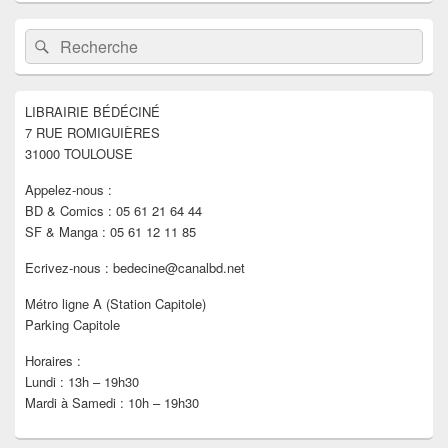
Zone
Recherche :
Rechercher
principale
de
widget
pour
LIBRAIRIE BÉDÉCINÉ
la
7 RUE ROMIGUIÈRES
barre
latérale
31000 TOULOUSE
Appelez-nous :
BD & Comics : 05 61 21 64 44
SF & Manga : 05 61 12 11 85
Ecrivez-nous : bedecine@canalbd.net
Métro ligne A (Station Capitole)
Parking Capitole
Horaires :
Lundi : 13h – 19h30
Mardi à Samedi : 10h – 19h30