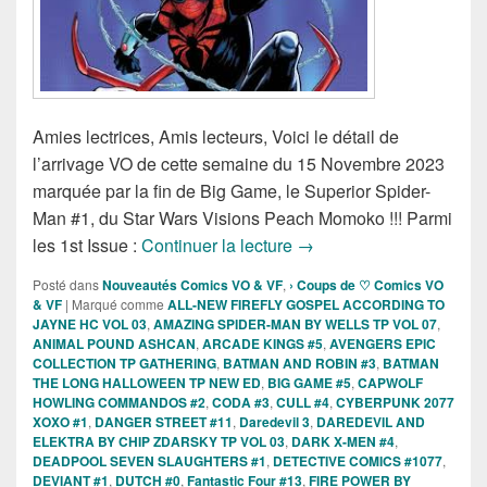
Amies lectrices, Amis lecteurs, Voici le détail de
l’arrivage VO de cette semaine du 15 Novembre 2023
marquée par la fin de Big Game, le Superior Spider-
Man #1, du Star Wars Visions Peach Momoko !!! Parmi
Sorties des Comics VO d
les 1st Issue :
Continuer la lecture
→
Posté dans
Nouveautés Comics VO & VF
,
› Coups de ♡ Comics VO
& VF
|
Marqué comme
ALL-NEW FIREFLY GOSPEL ACCORDING TO
JAYNE HC VOL 03
,
AMAZING SPIDER-MAN BY WELLS TP VOL 07
,
ANIMAL POUND ASHCAN
,
ARCADE KINGS #5
,
AVENGERS EPIC
COLLECTION TP GATHERING
,
BATMAN AND ROBIN #3
,
BATMAN
THE LONG HALLOWEEN TP NEW ED
,
BIG GAME #5
,
CAPWOLF
HOWLING COMMANDOS #2
,
CODA #3
,
CULL #4
,
CYBERPUNK 2077
XOXO #1
,
DANGER STREET #11
,
Daredevil 3
,
DAREDEVIL AND
ELEKTRA BY CHIP ZDARSKY TP VOL 03
,
DARK X-MEN #4
,
DEADPOOL SEVEN SLAUGHTERS #1
,
DETECTIVE COMICS #1077
,
DEVIANT #1
,
DUTCH #0
,
Fantastic Four #13
,
FIRE POWER BY