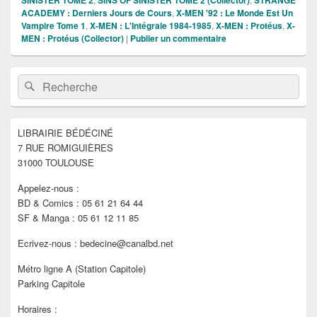
ACADEMY : Derniers Jours de Cours
,
X-MEN '92 : Le Monde Est Un
Vampire Tome 1
,
X-MEN : L'Intégrale 1984-1985
,
X-MEN : Protéus
,
X-
MEN : Protéus (Collector)
|
Publier un commentaire
Zone
Recherche :
Rechercher
principale
de
widget
pour
LIBRAIRIE BÉDÉCINÉ
la
7 RUE ROMIGUIÈRES
barre
latérale
31000 TOULOUSE
Appelez-nous :
BD & Comics : 05 61 21 64 44
SF & Manga : 05 61 12 11 85
Ecrivez-nous : bedecine@canalbd.net
Métro ligne A (Station Capitole)
Parking Capitole
Horaires :