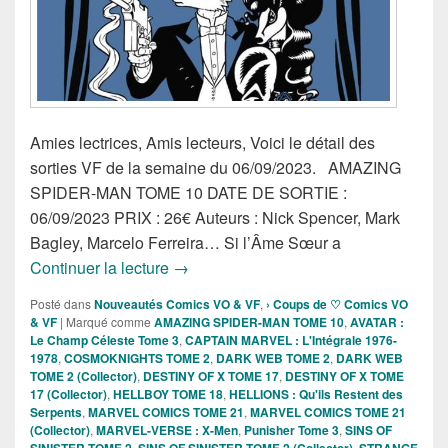
Amies lectrices, Amis lecteurs, Voici le détail des
sorties VF de la semaine du 06/09/2023. AMAZING
SPIDER-MAN TOME 10 DATE DE SORTIE :
06/09/2023 PRIX : 26€ Auteurs : Nick Spencer, Mark
Bagley, Marcelo Ferreira… Si l’Âme Sœur a
Sorties des Comics VF de la semaine 
Continuer la lecture
→
Posté dans
Nouveautés Comics VO & VF
,
› Coups de ♡ Comics VO
& VF
|
Marqué comme
AMAZING SPIDER-MAN TOME 10
,
AVATAR :
Le Champ Céleste Tome 3
,
CAPTAIN MARVEL : L'Intégrale 1976-
1978
,
COSMOKNIGHTS TOME 2
,
DARK WEB TOME 2
,
DARK WEB
TOME 2 (Collector)
,
DESTINY OF X TOME 17
,
DESTINY OF X TOME
17 (Collector)
,
HELLBOY TOME 18
,
HELLIONS : Qu'ils Restent des
Serpents
,
MARVEL COMICS TOME 21
,
MARVEL COMICS TOME 21
(Collector)
,
MARVEL-VERSE : X-Men
,
Punisher Tome 3
,
SINS OF
SINISTER TOME 2
,
SINS OF SINISTER TOME 2 (Collector)
,
STRANGE