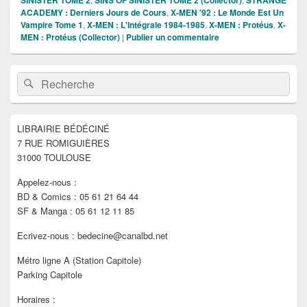
ACADEMY : Derniers Jours de Cours
,
X-MEN '92 : Le Monde Est Un
Vampire Tome 1
,
X-MEN : L'Intégrale 1984-1985
,
X-MEN : Protéus
,
X-
MEN : Protéus (Collector)
|
Publier un commentaire
Zone
Recherche :
Rechercher
principale
de
widget
pour
LIBRAIRIE BÉDÉCINÉ
la
7 RUE ROMIGUIÈRES
barre
latérale
31000 TOULOUSE
Appelez-nous :
BD & Comics : 05 61 21 64 44
SF & Manga : 05 61 12 11 85
Ecrivez-nous : bedecine@canalbd.net
Métro ligne A (Station Capitole)
Parking Capitole
Horaires :