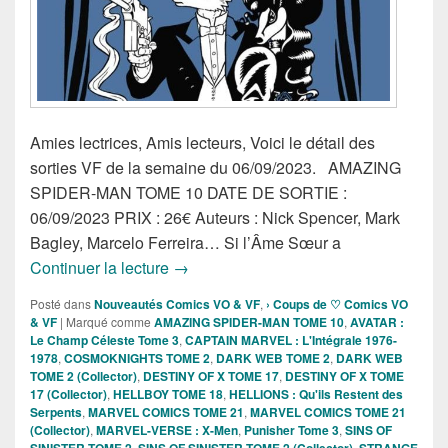
Amies lectrices, Amis lecteurs, Voici le détail des
sorties VF de la semaine du 06/09/2023. AMAZING
SPIDER-MAN TOME 10 DATE DE SORTIE :
06/09/2023 PRIX : 26€ Auteurs : Nick Spencer, Mark
Bagley, Marcelo Ferreira… Si l’Âme Sœur a
Sorties des Comics VF de la semaine 
Continuer la lecture
→
Posté dans
Nouveautés Comics VO & VF
,
› Coups de ♡ Comics VO
& VF
|
Marqué comme
AMAZING SPIDER-MAN TOME 10
,
AVATAR :
Le Champ Céleste Tome 3
,
CAPTAIN MARVEL : L'Intégrale 1976-
1978
,
COSMOKNIGHTS TOME 2
,
DARK WEB TOME 2
,
DARK WEB
TOME 2 (Collector)
,
DESTINY OF X TOME 17
,
DESTINY OF X TOME
17 (Collector)
,
HELLBOY TOME 18
,
HELLIONS : Qu'ils Restent des
Serpents
,
MARVEL COMICS TOME 21
,
MARVEL COMICS TOME 21
(Collector)
,
MARVEL-VERSE : X-Men
,
Punisher Tome 3
,
SINS OF
SINISTER TOME 2
,
SINS OF SINISTER TOME 2 (Collector)
,
STRANGE