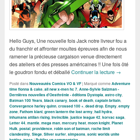
Hello Guys, Une nouvelle fois Jack notre livreur fou a
du franchir et affronter moultes épreuves afin de nous
ramener la précieuse cargaison venue directement
des ateliers et des presses américaines !! Une fois ôté
Sorties de
le goudron fondu et déballé
Continuer la lecture
→
Posté dans
Nouveautés Comics VO & VF
|
Marqué comme
Adventure
time fionna & cake
,
all new x-men hc 7
,
Anne-Sylvie Salzman -
Dernières nouvelles d'Oesthrénie - éditions Dystopia
,
astro city
,
Batman 100 Years
,
black canary
,
book of death
,
captain britain
,
Convergence harley quinn
,
crossed 100 +
,
dead drop
,
Empty
,
empty
zone
,
Fathom kiani
,
green lantern the lost army
,
hail hydra
,
inhumans attilan rising
,
Invincible
,
justice league 42
,
korvac saga
,
Letter 44
,
mantle
,
mega man
,
mercury heat
,
moon knight
,
Planet
Hulk
,
postal
,
providence
,
robin son of batman
,
roche limit
clandestiny
,
Siege
,
Silver surfer
,
simpsons
,
sonic worlds unite
battles
,
trees
|
Publier un commentaire