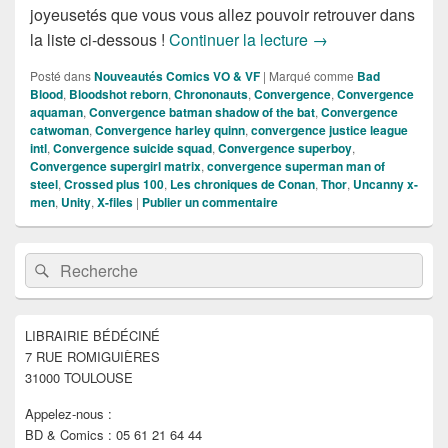
joyeusetés que vous vous allez pouvoir retrouver dans
Sorties des Comics
la liste ci-dessous !
Continuer la lecture
→
Posté dans
Nouveautés Comics VO & VF
|
Marqué comme
Bad
Blood
,
Bloodshot reborn
,
Chrononauts
,
Convergence
,
Convergence
aquaman
,
Convergence batman shadow of the bat
,
Convergence
catwoman
,
Convergence harley quinn
,
convergence justice league
intl
,
Convergence suicide squad
,
Convergence superboy
,
Convergence supergirl matrix
,
convergence superman man of
steel
,
Crossed plus 100
,
Les chroniques de Conan
,
Thor
,
Uncanny x-
men
,
Unity
,
X-files
|
Publier un commentaire
Zone
Recherche :
Rechercher
principale
de
widget
pour
LIBRAIRIE BÉDÉCINÉ
la
7 RUE ROMIGUIÈRES
barre
latérale
31000 TOULOUSE
Appelez-nous :
BD & Comics : 05 61 21 64 44