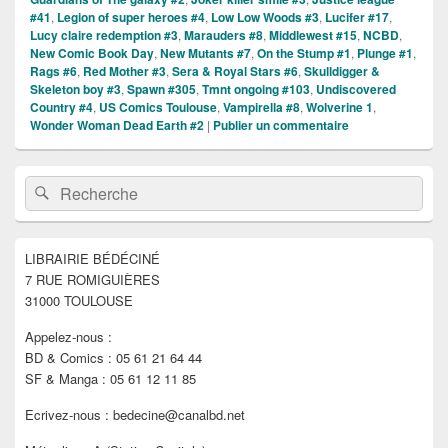
#41
,
Legion of super heroes #4
,
Low Low Woods #3
,
Lucifer #17
,
Lucy claire redemption #3
,
Marauders #8
,
Middlewest #15
,
NCBD
,
New Comic Book Day
,
New Mutants #7
,
On the Stump #1
,
Plunge #1
,
Rags #6
,
Red Mother #3
,
Sera & Royal Stars #6
,
Skulldigger &
Skeleton boy #3
,
Spawn #305
,
Tmnt ongoing #103
,
Undiscovered
Country #4
,
US Comics Toulouse
,
Vampirella #8
,
Wolverine 1
,
Wonder Woman Dead Earth #2
|
Publier un commentaire
Zone
Recherche :
Rechercher
principale
de
widget
pour
LIBRAIRIE BÉDÉCINÉ
la
7 RUE ROMIGUIÈRES
barre
latérale
31000 TOULOUSE
Appelez-nous :
BD & Comics : 05 61 21 64 44
SF & Manga : 05 61 12 11 85
Ecrivez-nous : bedecine@canalbd.net