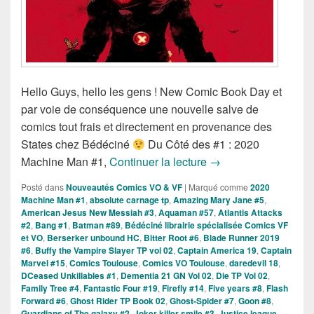
Hello Guys, hello les gens ! New Comic Book Day et
par voie de conséquence une nouvelle salve de
comics tout frais et directement en provenance des
States chez Bédéciné
Du Côté des #1 : 2020
Sorties des Comics V
Machine Man #1,
Continuer la lecture
→
Posté dans
Nouveautés Comics VO & VF
|
Marqué comme
2020
Machine Man #1
,
absolute carnage tp
,
Amazing Mary Jane #5
,
American Jesus New Messiah #3
,
Aquaman #57
,
Atlantis Attacks
#2
,
Bang #1
,
Batman #89
,
Bédéciné librairie spécialisée Comics VF
et VO
,
Berserker unbound HC
,
Bitter Root #6
,
Blade Runner 2019
#6
,
Buffy the Vampire Slayer TP vol 02
,
Captain America 19
,
Captain
Marvel #15
,
Comics Toulouse
,
Comics VO Toulouse
,
daredevil 18
,
DCeased Unkillables #1
,
Dementia 21 GN Vol 02
,
Die TP Vol 02
,
Family Tree #4
,
Fantastic Four #19
,
Firefly #14
,
Five years #8
,
Flash
Forward #6
,
Ghost Rider TP Book 02
,
Ghost-Spider #7
,
Goon #8
,
Guardians of The galaxy #2
,
Joker killer smile #3
,
Justice league