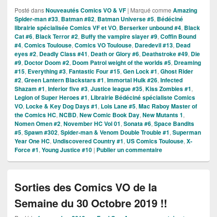
Posté dans
Nouveautés Comics VO & VF
|
Marqué comme
Amazing
Spider-man #33
,
Batman #82
,
Batman Universe #5
,
Bédéciné
librairie spécialisée Comics VF et VO
,
Berserker unbound #4
,
Black
Cat #6
,
Black Terror #2
,
Buffy the vampire slayer #9
,
Coffin Bound
#4
,
Comics Toulouse
,
Comics VO Toulouse
,
Daredevil #13
,
Dead
eyes #2
,
Deadly Class #41
,
Death or Glory #6
,
Deathstroke #49
,
Die
#9
,
Doctor Doom #2
,
Doom Patrol weight of the worlds #5
,
Dreaming
#15
,
Everything #3
,
Fantastic Four #15
,
Gen Lock #1
,
Ghost Rider
#2
,
Green Lantern Blackstars #1
,
Immortal Hulk #26
,
Infected
Shazam #1
,
Inferior five #3
,
Justice league #35
,
Kiss Zombies #1
,
Legion of Super Heroes #1
,
Librairie Bédéciné spécialiste Comics
VO
,
Locke & Key Dog Days #1
,
Lois Lane #5
,
Mac Raboy Master of
the Comics HC
,
NCBD
,
New Comic Book Day
,
New Mutants 1
,
Nomen Omen #2
,
November HC Vol 01
,
Sonata #6
,
Space Bandits
#5
,
Spawn #302
,
Spider-man & Venom Double Trouble #1
,
Superman
Year One HC
,
Undiscovered Country #1
,
US Comics Toulouse
,
X-
Force #1
,
Young Justice #10
|
Publier un commentaire
Sorties des Comics VO de la
Semaine du 30 Octobre 2019 !!