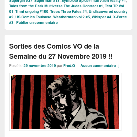
Supergirl #37
,
Superman #18
,
Symbiote Spider-man Alien reality #1
,
Tales from the Dark Multiverse The Judas Contract #1
,
Test TP Vol
01
,
Tmnt ongoing #100
,
Trees Three Fates #4
,
Undiscovered country
#2
,
US Comics Toulouse
,
Weatherman vol 2 #5
,
Whisper #4
,
X-Force
#3
|
Publier un commentaire
Sorties des Comics VO de la
Semaine du 27 Novembre 2019 !!
Posté le
29 novembre 2019
par
Fred.O
—
Aucun commentaire ↓