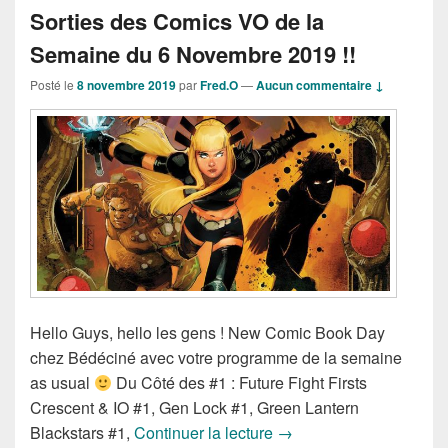
Sorties des Comics VO de la
Semaine du 6 Novembre 2019 !!
Posté le
8 novembre 2019
par
Fred.O
—
Aucun commentaire ↓
Hello Guys, hello les gens ! New Comic Book Day
chez Bédéciné avec votre programme de la semaine
as usual
Du Côté des #1 : Future Fight Firsts
Crescent & IO #1, Gen Lock #1, Green Lantern
Sorties des Comics VO 
Blackstars #1,
Continuer la lecture
→