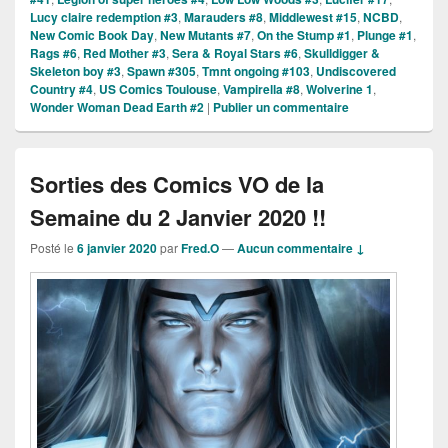
Lucy claire redemption #3
,
Marauders #8
,
Middlewest #15
,
NCBD
,
New Comic Book Day
,
New Mutants #7
,
On the Stump #1
,
Plunge #1
,
Rags #6
,
Red Mother #3
,
Sera & Royal Stars #6
,
Skulldigger &
Skeleton boy #3
,
Spawn #305
,
Tmnt ongoing #103
,
Undiscovered
Country #4
,
US Comics Toulouse
,
Vampirella #8
,
Wolverine 1
,
Wonder Woman Dead Earth #2
|
Publier un commentaire
Sorties des Comics VO de la
Semaine du 2 Janvier 2020 !!
Posté le
6 janvier 2020
par
Fred.O
—
Aucun commentaire ↓