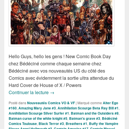
Hello Guys, hello les gens ! New Comic Book Day
chez Bédéciné comme chaque semaine chez
Bédéciné avec vos nouveautés US du côté des
Comics avec évidemment la sortie ultra attendue du
Hard Cover de House of X / Powers
Sorties des Comics VO de la Semaine
Continuer la lecture
→
Posté dans
Nouveautés Comics VO & VF
|
Marqué comme
Alter Ego
#160
,
Amazing Mary Jane #3
,
Annihilation Scourge Beta Ray Bill #1
,
Annihilation Scourge Silver Surfer #1
,
Batman and the Outsiders #8
,
Batman curse of the white knight #5
,
Batman's grave #3
,
Bédéciné
Comics Toulouse
,
Black Terror #3
,
Breathers #1
,
Buffy the Vampire
Slayer Angel Hellmouth #3
,
Captain America #17
,
Captain Marvel