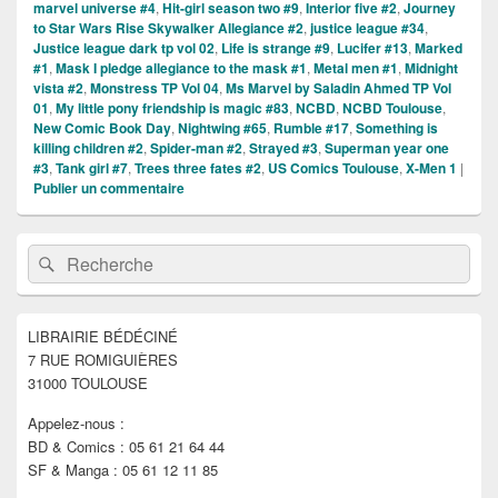
marvel universe #4
,
Hit-girl season two #9
,
Interior five #2
,
Journey
to Star Wars Rise Skywalker Allegiance #2
,
justice league #34
,
Justice league dark tp vol 02
,
Life is strange #9
,
Lucifer #13
,
Marked
#1
,
Mask I pledge allegiance to the mask #1
,
Metal men #1
,
Midnight
vista #2
,
Monstress TP Vol 04
,
Ms Marvel by Saladin Ahmed TP Vol
01
,
My little pony friendship is magic #83
,
NCBD
,
NCBD Toulouse
,
New Comic Book Day
,
Nightwing #65
,
Rumble #17
,
Something is
killing children #2
,
Spider-man #2
,
Strayed #3
,
Superman year one
#3
,
Tank girl #7
,
Trees three fates #2
,
US Comics Toulouse
,
X-Men 1
|
Publier un commentaire
Zone
Recherche :
Rechercher
principale
de
widget
pour
LIBRAIRIE BÉDÉCINÉ
la
7 RUE ROMIGUIÈRES
barre
latérale
31000 TOULOUSE
Appelez-nous :
BD & Comics : 05 61 21 64 44
SF & Manga : 05 61 12 11 85