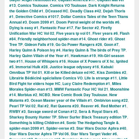
#13
,
Comics Toulouse
,
Comics VO Toulouse
,
Dark Knight Returns
the Golden Child #1
,
DCeased HC
,
Deadly Class #42
,
Dejah Thoris
#1
,
Detective Comics #1017
,
Dollar Comics Tales of the Teen Titans
Annual #3
,
Doom 2099 #1
,
Doom Patrol weight of the worlds #6
,
Dying is easy #1
,
Fantastic Four #17
,
Far Sector #2
,
Firefly
Unification War HC Vol 02
,
Five years tp vol 01
,
Fiver years #6
,
Flash
#84
,
Friendly neighborhood spider-man #14
,
Ghost rider #3
,
Ghost
Tree TP
,
Gideon Falls #19
,
Go Go Power Rangers #26
,
Goon #7
,
Harley Quinn & Poison Ivy #4
,
Harley Quinn & The birds of Prey TP
,
Harley Quinn Villain of the Year #1
,
Hawkman #19
,
Hit-Girl season
two #11
,
House of Whispers #16
,
House of X Powers of X hc
,
Ignited
#5
,
Immortal Hulk #28
,
Justice league odyssey #16
,
Kabuki
Omnibus TP Vol 01
,
Kill or be Killed deluxe ed HC
,
Kiss Zombies #2
,
Librairie Bédéciné spécialiste Comics VO
,
Life is strange #11
,
Little
Bird Fight for elders hope HC
,
Lucy Claire Redemption #1
,
Miles
Morales Spider-man #13
,
MMW Fantastic Four HC Vol 21
,
Moonshine
#14
,
Morbius #2
,
NCBD
,
New Comic Book Day Toulouse
,
New
Mutants #3
,
Ocean Master year of the Villain #1
,
Ombivion song #22
,
Pearl TP Vol 02
,
Rai #2
,
Rat Queens #20
,
Reaver #6
,
Red Mother #1
,
RWBY #3
,
Savage sword of Conan #12
,
Sera & Royal Stars #5
,
Sharkey Bounty Hunter TP
,
Silver Surfer Black Treasury edition TP
,
Something is killing Children #4
,
Sonic The Hedgehog Tangle &
,
spider-man 2099 #1
,
Spider-verse #3
,
Star Wars Doctor Aphra #40
,
Star Wars Doctor Aphra TP Vol 06
,
Star Wars Target Vader #6
,