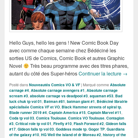
Hello Guys, hello les gens ! New Comic Book Day
avec comme chaque semaine chez Bédéciné les
sorties US de Comics, Comic Book et autres Graphic
Novel
Très beau programme avec des titres phares,
Sortie
autant du côté des Super-héros
Continuer la lecture
→
Posté dans
Nouveautés Comics VO & VF
|
Marqué comme
Absolute
carnage #4
,
Absolute carnage avengers #1
,
Absolute carnage
scream #3
,
absolute carnage vs deadpool #3
,
aquaman #53
,
Bad
luck chuk tp vol 01
,
Batman #81
,
batman giant #1
,
Bédéciné librairie
spécialisée Comics VF et VO
,
Black Hammer streets of spiral tp
,
Blade runner 2019 #4
,
Captain America #15
,
Captain Marvel #11
,
Coda tp vol 03
,
Comics Toulouse
,
Comics VO Toulouse
,
Contagion
#3
,
Critical role tp vol 01
,
Firefly #10
,
Flash Forward #2
,
Gideon falls
#17
,
Gideon falls tp vol 03
,
Goddess mode tp
,
Gogor TP
,
Guardians
of the galaxy #10
,
HG Well the island of dr Moreau #2
,
history of the