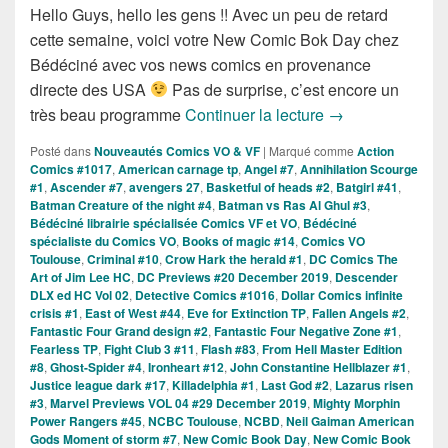
Hello Guys, hello les gens !! Avec un peu de retard
cette semaine, voici votre New Comic Bok Day chez
Bédéciné avec vos news comics en provenance
directe des USA
Pas de surprise, c’est encore un
Sorties des Com
très beau programme
Continuer la lecture
→
Posté dans
Nouveautés Comics VO & VF
|
Marqué comme
Action
Comics #1017
,
American carnage tp
,
Angel #7
,
Annihilation Scourge
#1
,
Ascender #7
,
avengers 27
,
Basketful of heads #2
,
Batgirl #41
,
Batman Creature of the night #4
,
Batman vs Ras Al Ghul #3
,
Bédéciné librairie spécialisée Comics VF et VO
,
Bédéciné
spécialiste du Comics VO
,
Books of magic #14
,
Comics VO
Toulouse
,
Criminal #10
,
Crow Hark the herald #1
,
DC Comics The
Art of Jim Lee HC
,
DC Previews #20 December 2019
,
Descender
DLX ed HC Vol 02
,
Detective Comics #1016
,
Dollar Comics infinite
crisis #1
,
East of West #44
,
Eve for Extinction TP
,
Fallen Angels #2
,
Fantastic Four Grand design #2
,
Fantastic Four Negative Zone #1
,
Fearless TP
,
Fight Club 3 #11
,
Flash #83
,
From Hell Master Edition
#8
,
Ghost-Spider #4
,
Ironheart #12
,
John Constantine Hellblazer #1
,
Justice league dark #17
,
Killadelphia #1
,
Last God #2
,
Lazarus risen
#3
,
Marvel Previews VOL 04 #29 December 2019
,
Mighty Morphin
Power Rangers #45
,
NCBC Toulouse
,
NCBD
,
Neil Gaiman American
Gods Moment of storm #7
,
New Comic Book Day
,
New Comic Book