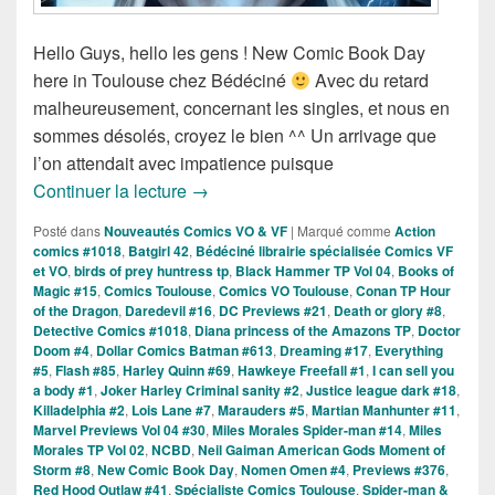
Hello Guys, hello les gens ! New Comic Book Day
here in Toulouse chez Bédéciné
Avec du retard
malheureusement, concernant les singles, et nous en
sommes désolés, croyez le bien ^^ Un arrivage que
l’on attendait avec impatience puisque
Sorties des Comics VO de la Semaine d
Continuer la lecture
→
Posté dans
Nouveautés Comics VO & VF
|
Marqué comme
Action
comics #1018
,
Batgirl 42
,
Bédéciné librairie spécialisée Comics VF
et VO
,
birds of prey huntress tp
,
Black Hammer TP Vol 04
,
Books of
Magic #15
,
Comics Toulouse
,
Comics VO Toulouse
,
Conan TP Hour
of the Dragon
,
Daredevil #16
,
DC Previews #21
,
Death or glory #8
,
Detective Comics #1018
,
Diana princess of the Amazons TP
,
Doctor
Doom #4
,
Dollar Comics Batman #613
,
Dreaming #17
,
Everything
#5
,
Flash #85
,
Harley Quinn #69
,
Hawkeye Freefall #1
,
I can sell you
a body #1
,
Joker Harley Criminal sanity #2
,
Justice league dark #18
,
Killadelphia #2
,
Lois Lane #7
,
Marauders #5
,
Martian Manhunter #11
,
Marvel Previews Vol 04 #30
,
Miles Morales Spider-man #14
,
Miles
Morales TP Vol 02
,
NCBD
,
Neil Gaiman American Gods Moment of
Storm #8
,
New Comic Book Day
,
Nomen Omen #4
,
Previews #376
,
Red Hood Outlaw #41
,
Spécialiste Comics Toulouse
,
Spider-man &