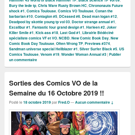
Bury the lede tp
,
Chris Ware Rusty Brown HC
,
Chrononauts Future
shock #1
,
Comics Toulouse
,
Comics VO Toulouse
,
Conan the
barbarian #10
,
Contagion #5
,
DCeased #6
,
Dead man logan #12
,
Deadpool by skottie young tp vol 03
,
Doctor strange annual #1
,
Excalibur #1
,
Fantastic four grand design #1
,
Harleen #2
,
Joker
Killer Smile #1
,
Kick-ass #18
,
Last God #1
,
Librairie Bédéciné
spécialiste comics VF et VO
,
NCBD
,
New Comic Book Day
,
New
Comic Book Day Toulouse
,
Often Wrong TP
,
Previews #374
,
Sandman universe special Hellblazer #1
,
Silver Surfer Black #5
,
US
Comics Toulouse
,
Venom #19
,
Wonder Woman Annual #3
|
Publier
un commentaire
Sorties des Comics VO de la
Semaine du 16 Octobre 2019 !!
Posté le
18 octobre 2019
par
Fred.O
—
Aucun commentaire ↓