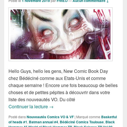
Posté le
1 novembre 2019
par
Fred.O
—
Aucun commentaire ↓
Hello Guys, hello les gens, New Comic Book Day
chez Bédéciné comme aux Etats-Unis et comme
chaque semaine ! Encore une fois beaucoup de belles
choses et de petites pépites à découvrir dans votre
liste des nouveautés VO. Du côté
Sorties des Comics VO de la Semaine 
Continuer la lecture
→
Posté dans
Nouveautés Comics VO & VF
|
Marqué comme
Basketful
of heads #1
,
Batman annual #4
,
Bédéciné Comics Toulouse
,
Black
Hammer 45 World of Black Hammer TP
,
Black Science TP Vol 09
,