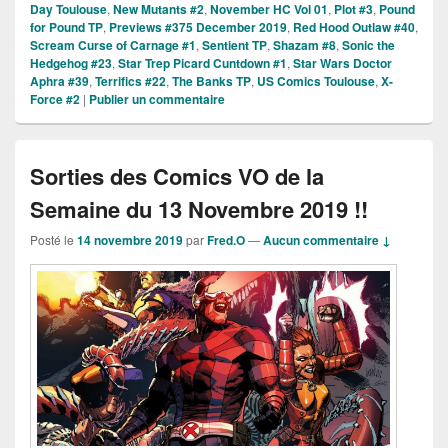
Day Toulouse
,
New Mutants #2
,
November HC Vol 01
,
Plot #3
,
Pound
for Pound TP
,
Previews #375 December 2019
,
Red Hood Outlaw #40
,
Scream Curse of Carnage #1
,
Sentient TP
,
Shazam #8
,
Sonic the
Hedgehog #23
,
Star Trep Picard Cuntdown #1
,
Star Wars Doctor
Aphra #39
,
Terrifics #22
,
The Banks TP
,
US Comics Toulouse
,
X-
Force #2
|
Publier un commentaire
Sorties des Comics VO de la
Semaine du 13 Novembre 2019 !!
Posté le
14 novembre 2019
par
Fred.O
—
Aucun commentaire ↓