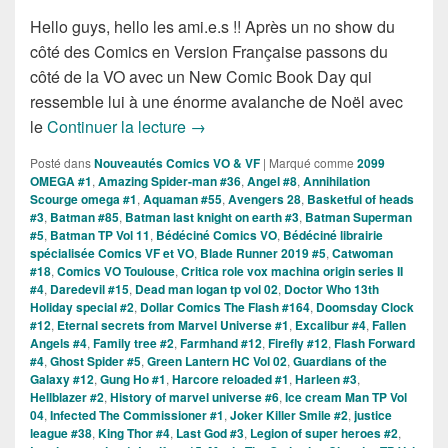
Hello guys, hello les ami.e.s !! Après un no show du
côté des Comics en Version Française passons du
côté de la VO avec un New Comic Book Day qui
ressemble lui à une énorme avalanche de Noël avec
Sorties des Comics VO de la Semai
le
Continuer la lecture
→
Posté dans
Nouveautés Comics VO & VF
|
Marqué comme
2099
OMEGA #1
,
Amazing Spider-man #36
,
Angel #8
,
Annihilation
Scourge omega #1
,
Aquaman #55
,
Avengers 28
,
Basketful of heads
#3
,
Batman #85
,
Batman last knight on earth #3
,
Batman Superman
#5
,
Batman TP Vol 11
,
Bédéciné Comics VO
,
Bédéciné librairie
spécialisée Comics VF et VO
,
Blade Runner 2019 #5
,
Catwoman
#18
,
Comics VO Toulouse
,
Critica role vox machina origin series II
#4
,
Daredevil #15
,
Dead man logan tp vol 02
,
Doctor Who 13th
Holiday special #2
,
Dollar Comics The Flash #164
,
Doomsday Clock
#12
,
Eternal secrets from Marvel Universe #1
,
Excalibur #4
,
Fallen
Angels #4
,
Family tree #2
,
Farmhand #12
,
Firefly #12
,
Flash Forward
#4
,
Ghost Spider #5
,
Green Lantern HC Vol 02
,
Guardians of the
Galaxy #12
,
Gung Ho #1
,
Harcore reloaded #1
,
Harleen #3
,
Hellblazer #2
,
History of marvel universe #6
,
Ice cream Man TP Vol
04
,
Infected The Commissioner #1
,
Joker Killer Smile #2
,
justice
league #38
,
King Thor #4
,
Last God #3
,
Legion of super heroes #2
,