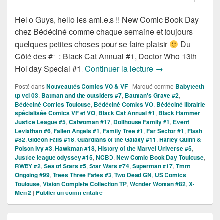
Hello Guys, hello les ami.e.s !! New Comic Book Day
chez Bédéciné comme chaque semaine et toujours
quelques petites choses pour se faire plaisir
Du
Côté des #1 : Black Cat Annual #1, Doctor Who 13th
Sorties des Comic
Holiday Special #1,
Continuer la lecture
→
Posté dans
Nouveautés Comics VO & VF
|
Marqué comme
Babyteeth
tp vol 03
,
Batman and the outsiders #7
,
Batman's Grave #2
,
Bédéciné Comics Toulouse
,
Bédéciné Comics VO
,
Bédéciné librairie
spécialisée Comics VF et VO
,
Black Cat Annual #1
,
Black Hammer
Justice League #5
,
Catwoman #17
,
Dollhouse Family #1
,
Event
Leviathan #6
,
Fallen Angels #1
,
Family Tree #1
,
Far Sector #1
,
Flash
#82
,
Gideon Falls #18
,
Guardians of the Galaxy #11
,
Harley Quinn &
Poison Ivy #3
,
Hawkman #18
,
History of the Marvel Universe #5
,
Justice league odyssey #15
,
NCBD
,
New Comic Book Day Toulouse
,
RWBY #2
,
Sea of Stars #5
,
Star Wars #74
,
Superman #17
,
Tmnt
Ongoing #99
,
Trees Three Fates #3
,
Two Dead GN
,
US Comics
Toulouse
,
Vision Complete Collection TP
,
Wonder Woman #82
,
X-
Men 2
|
Publier un commentaire