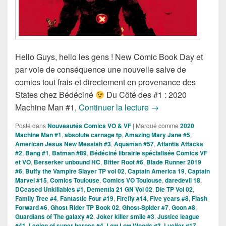
Hello Guys, hello les gens ! New Comic Book Day et
par voie de conséquence une nouvelle salve de
comics tout frais et directement en provenance des
States chez Bédéciné
Du Côté des #1 : 2020
Sorties des Comics V
Machine Man #1,
Continuer la lecture
→
Posté dans
Nouveautés Comics VO & VF
|
Marqué comme
2020
Machine Man #1
,
absolute carnage tp
,
Amazing Mary Jane #5
,
American Jesus New Messiah #3
,
Aquaman #57
,
Atlantis Attacks
#2
,
Bang #1
,
Batman #89
,
Bédéciné librairie spécialisée Comics VF
et VO
,
Berserker unbound HC
,
Bitter Root #6
,
Blade Runner 2019
#6
,
Buffy the Vampire Slayer TP vol 02
,
Captain America 19
,
Captain
Marvel #15
,
Comics Toulouse
,
Comics VO Toulouse
,
daredevil 18
,
DCeased Unkillables #1
,
Dementia 21 GN Vol 02
,
Die TP Vol 02
,
Family Tree #4
,
Fantastic Four #19
,
Firefly #14
,
Five years #8
,
Flash
Forward #6
,
Ghost Rider TP Book 02
,
Ghost-Spider #7
,
Goon #8
,
Guardians of The galaxy #2
,
Joker killer smile #3
,
Justice league
#41
,
Legion of super heroes #4
,
Low Low Woods #3
,
Lucifer #17
,