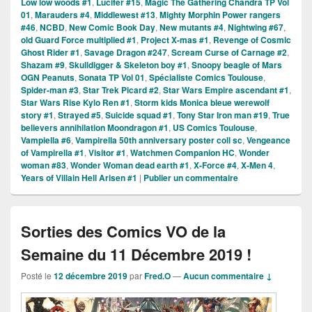
Low low woods #1
,
Lucifer #15
,
Magic The Gathering Chandra TP Vol
01
,
Marauders #4
,
Middlewest #13
,
Mighty Morphin Power rangers
#46
,
NCBD
,
New Comic Book Day
,
New mutants #4
,
Nightwing #67
,
old Guard Force multiplied #1
,
Project X-mas #1
,
Revenge of Cosmic
Ghost Rider #1
,
Savage Dragon #247
,
Scream Curse of Carnage #2
,
Shazam #9
,
Skulldigger & Skeleton boy #1
,
Snoopy beagle of Mars
OGN Peanuts
,
Sonata TP Vol 01
,
Spécialiste Comics Toulouse
,
Spider-man #3
,
Star Trek Picard #2
,
Star Wars Empire ascendant #1
,
Star Wars Rise Kylo Ren #1
,
Storm kids Monica bleue werewolf
story #1
,
Strayed #5
,
Suicide squad #1
,
Tony Star Iron man #19
,
True
believers annihilation Moondragon #1
,
US Comics Toulouse
,
Vampiella #6
,
Vampirella 50th anniversary poster coll sc
,
Vengeance
of Vampirella #1
,
Visitor #1
,
Watchmen Companion HC
,
Wonder
woman #83
,
Wonder Woman dead earth #1
,
X-Force #4
,
X-Men 4
,
Years of Villain Hell Arisen #1
|
Publier un commentaire
Sorties des Comics VO de la
Semaine du 11 Décembre 2019 !
Posté le
12 décembre 2019
par
Fred.O
—
Aucun commentaire ↓