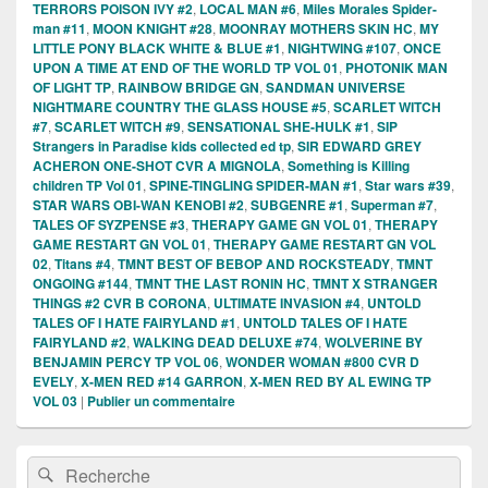
TERRORS POISON IVY #2
,
LOCAL MAN #6
,
Miles Morales Spider-
man #11
,
MOON KNIGHT #28
,
MOONRAY MOTHERS SKIN HC
,
MY
LITTLE PONY BLACK WHITE & BLUE #1
,
NIGHTWING #107
,
ONCE
UPON A TIME AT END OF THE WORLD TP VOL 01
,
PHOTONIK MAN
OF LIGHT TP
,
RAINBOW BRIDGE GN
,
SANDMAN UNIVERSE
NIGHTMARE COUNTRY THE GLASS HOUSE #5
,
SCARLET WITCH
#7
,
SCARLET WITCH #9
,
SENSATIONAL SHE-HULK #1
,
SIP
Strangers in Paradise kids collected ed tp
,
SIR EDWARD GREY
ACHERON ONE-SHOT CVR A MIGNOLA
,
Something is Killing
children TP Vol 01
,
SPINE-TINGLING SPIDER-MAN #1
,
Star wars #39
,
STAR WARS OBI-WAN KENOBI #2
,
SUBGENRE #1
,
Superman #7
,
TALES OF SYZPENSE #3
,
THERAPY GAME GN VOL 01
,
THERAPY
GAME RESTART GN VOL 01
,
THERAPY GAME RESTART GN VOL
02
,
Titans #4
,
TMNT BEST OF BEBOP AND ROCKSTEADY
,
TMNT
ONGOING #144
,
TMNT THE LAST RONIN HC
,
TMNT X STRANGER
THINGS #2 CVR B CORONA
,
ULTIMATE INVASION #4
,
UNTOLD
TALES OF I HATE FAIRYLAND #1
,
UNTOLD TALES OF I HATE
FAIRYLAND #2
,
WALKING DEAD DELUXE #74
,
WOLVERINE BY
BENJAMIN PERCY TP VOL 06
,
WONDER WOMAN #800 CVR D
EVELY
,
X-MEN RED #14 GARRON
,
X-MEN RED BY AL EWING TP
VOL 03
|
Publier un commentaire
Zone
Recherche :
Rechercher
principale