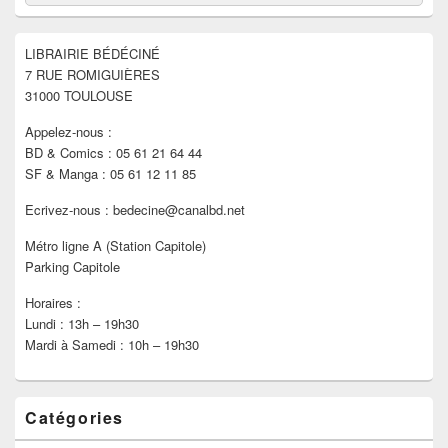
de
widget
pour
LIBRAIRIE BÉDÉCINÉ
la
7 RUE ROMIGUIÈRES
barre
latérale
31000 TOULOUSE
Appelez-nous :
BD & Comics : 05 61 21 64 44
SF & Manga : 05 61 12 11 85
Ecrivez-nous : bedecine@canalbd.net
Métro ligne A (Station Capitole)
Parking Capitole
Horaires :
Lundi : 13h – 19h30
Mardi à Samedi : 10h – 19h30
Catégories