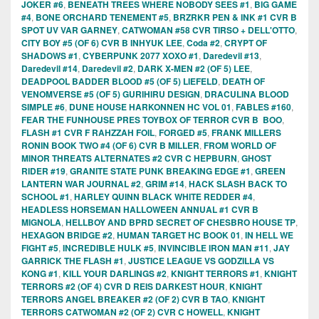
JOKER #6
,
BENEATH TREES WHERE NOBODY SEES #1
,
BIG GAME
#4
,
BONE ORCHARD TENEMENT #5
,
BRZRKR PEN & INK #1 CVR B
SPOT UV VAR GARNEY
,
CATWOMAN #58 CVR TIRSO + DELL'OTTO
,
CITY BOY #5 (OF 6) CVR B INHYUK LEE
,
Coda #2
,
CRYPT OF
SHADOWS #1
,
CYBERPUNK 2077 XOXO #1
,
Daredevil #13
,
Daredevil #14
,
Daredevil #2
,
DARK X-MEN #2 (OF 5) LEE
,
DEADPOOL BADDER BLOOD #5 (OF 5) LIEFELD
,
DEATH OF
VENOMVERSE #5 (OF 5) GURIHIRU DESIGN
,
DRACULINA BLOOD
SIMPLE #6
,
DUNE HOUSE HARKONNEN HC VOL 01
,
FABLES #160
,
FEAR THE FUNHOUSE PRES TOYBOX OF TERROR CVR B BOO
,
FLASH #1 CVR F RAHZZAH FOIL
,
FORGED #5
,
FRANK MILLERS
RONIN BOOK TWO #4 (OF 6) CVR B MILLER
,
FROM WORLD OF
MINOR THREATS ALTERNATES #2 CVR C HEPBURN
,
GHOST
RIDER #19
,
GRANITE STATE PUNK BREAKING EDGE #1
,
GREEN
LANTERN WAR JOURNAL #2
,
GRIM #14
,
HACK SLASH BACK TO
SCHOOL #1
,
HARLEY QUINN BLACK WHITE REDDER #4
,
HEADLESS HORSEMAN HALLOWEEN ANNUAL #1 CVR B
MIGNOLA
,
HELLBOY AND BPRD SECRET OF CHESBRO HOUSE TP
,
HEXAGON BRIDGE #2
,
HUMAN TARGET HC BOOK 01
,
IN HELL WE
FIGHT #5
,
INCREDIBLE HULK #5
,
INVINCIBLE IRON MAN #11
,
JAY
GARRICK THE FLASH #1
,
JUSTICE LEAGUE VS GODZILLA VS
KONG #1
,
KILL YOUR DARLINGS #2
,
KNIGHT TERRORS #1
,
KNIGHT
TERRORS #2 (OF 4) CVR D REIS DARKEST HOUR
,
KNIGHT
TERRORS ANGEL BREAKER #2 (OF 2) CVR B TAO
,
KNIGHT
TERRORS CATWOMAN #2 (OF 2) CVR C HOWELL
,
KNIGHT