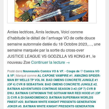
Amies lectrices, Amis lecteurs, Voici comme
d’habitude le détail de l’arrivage VO de cette douce
semaine automnale datée du 18 Octobre 2023,…, une
semaine marquée par la sortie du cross-over
JUSTICE LEAGUE VS GODZILLA VS KONG #1, le
Sorties des Comics VO de
nouveau Zoe
Continuer la lecture
→
Posté dans
Nouveautés Comics VO & VF
,
› Coups de ♡ Comics VO
& VF
|
Marqué comme
AL CAPONE VAMPIRE #1
,
AMAZING SPIDER-
MAN BY WELLS TP VOL 06
,
BAD OMENS CONCRETE JUNGLE #1
(OF 4) CVR B SEBASTIAN
,
BAD OMENS CONCRETE JUNGLE #2
,
BATMAN ADVENTURES CONTINUE SEASON 3 #2 (OF 7) CVR B
DWJ
,
BATMAN CATWOMAN THE GOTHAM WAR RED HOOD #1 (OF
2) CVR A DI GIANDOMENICO
,
BATMAN SUPERMAN WORLDS
FINEST #20
,
BATMAN WHITE KNIGHT PRESENTS GENERATION
JOKER #5
,
BATMAN WHITE KNIGHT PRESENTS GENERATION