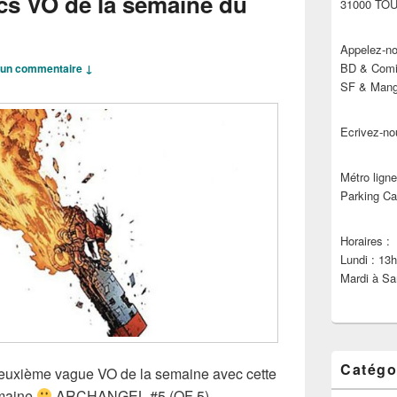
cs VO de la semaine du
31000 TO
Appelez-no
BD & Comic
un commentaire ↓
SF & Manga
Ecrivez-no
Métro ligne
Parking Ca
Horaires :
Lundi : 13
Mardi à Sa
Catégo
 Deuxième vague VO de la semaine avec cette
emaine
ARCHANGEL #5 (OF 5)