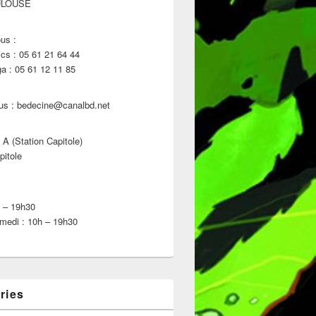
ULOUSE
us :
s : 05 61 21 64 44
 : 05 61 12 11 85
us : bedecine@canalbd.net
 A (Station Capitole)
pitole
h – 19h30
medi : 10h – 19h30
ries