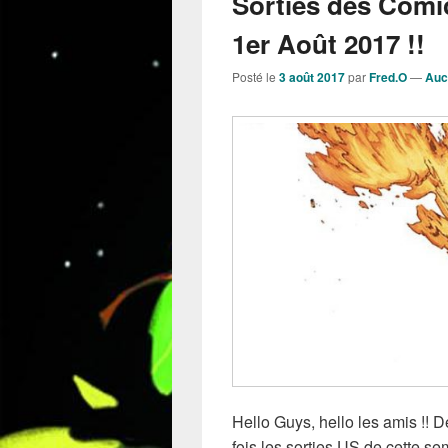
Sorties des Comi
1er Août 2017 !!
Posté le
3 août 2017
par
Fred.O
—
Auc
Hello Guys, hello les amis !!
fois les sorties US de cette s