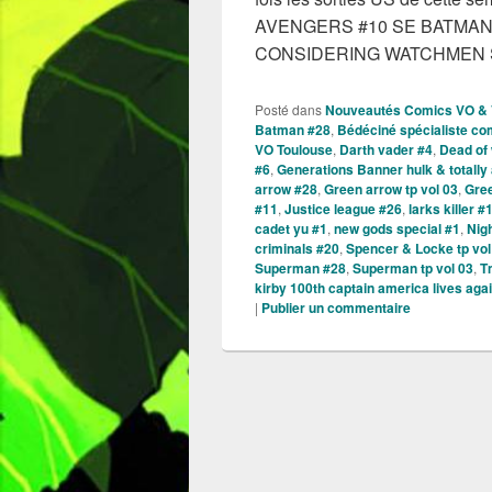
AVENGERS #10 SE BATMAN 
CONSIDERING WATCHMEN
Posté dans
Nouveautés Comics VO &
Batman #28
,
Bédéciné spécialiste co
VO Toulouse
,
Darth vader #4
,
Dead of 
#6
,
Generations Banner hulk & totall
arrow #28
,
Green arrow tp vol 03
,
Gree
#11
,
Justice league #26
,
larks killer #
cadet yu #1
,
new gods special #1
,
Nig
criminals #20
,
Spencer & Locke tp vol
Superman #28
,
Superman tp vol 03
,
T
kirby 100th captain america lives aga
|
Publier un commentaire