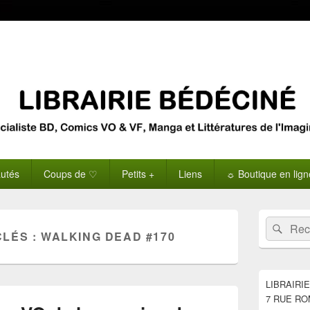
utés
Coups de ♡
Petits +
Liens
☼ Boutique en lig
Zone
Recherche 
Rech
principale
CLÉS :
WALKING DEAD #170
de
widget
pour
la
LIBRAIRI
barre
7 RUE RO
latérale