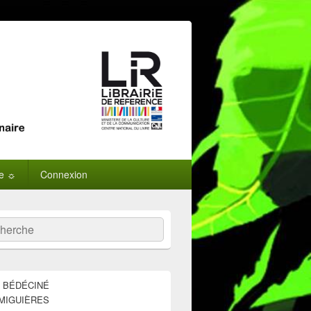
ne ☼
Connexion
:
ercher
E BÉDÉCINÉ
MIGUIÈRES