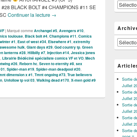
Catégories
#28 BLACK BOLT #4 CHAMPIONS #11 SE
Sorties des Comics VO de la semaine du
 SC
Continuer la lecture
→
Archiv
 VF
|
Marqué comme
Archangel #5
,
Avengers #10
,
mics toulouse
,
Black bolt #4
,
Champions #11
,
Comics
Archives
winter #1
,
East of west #34
,
Elsewhere #1
,
extremity
y awesome hulk
,
Giant days #29
,
God country tp
,
Green
n lanterns #28
,
Hillbilly #7
,
Injection #14
,
Jessica jones
1
,
Librairie Bédéciné spécialiste comics VF et VO
,
Mech
htwing #26
,
Reborn hc
,
Seven to eternity #8
,
sex
Article
 01
,
Spider-man #19
,
Spider-man deadpool #20
,
mnt dimension x #1
,
Tmnt ongoing #73
,
True believers
Sortie 
in
,
Unfollow tp vol 03
,
Walking dead #170
,
X-men gold #9
Juillet 2
Sortie 
Juillet 2
Sortie 
Juillet 2
Sortie 
Juillet 2
Sortie 
2026 !!