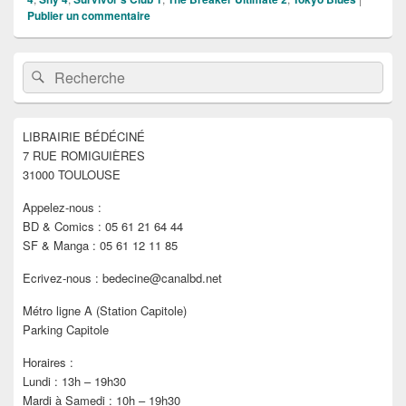
Publier un commentaire
Zone
Recherche :
Rechercher
principale
de
widget
pour
LIBRAIRIE BÉDÉCINÉ
la
7 RUE ROMIGUIÈRES
barre
latérale
31000 TOULOUSE
Appelez-nous :
BD & Comics : 05 61 21 64 44
SF & Manga : 05 61 12 11 85
Ecrivez-nous : bedecine@canalbd.net
Métro ligne A (Station Capitole)
Parking Capitole
Horaires :
Lundi : 13h – 19h30
Mardi à Samedi : 10h – 19h30