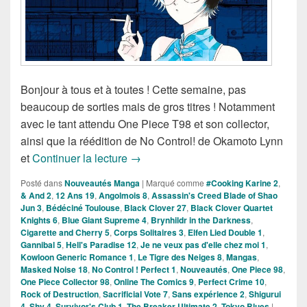
Bonjour à tous et à toutes ! Cette semaine, pas
beaucoup de sorties mais de gros titres ! Notamment
avec le tant attendu One Piece T98 et son collector,
ainsi que la réédition de No Control! de Okamoto Lynn
Nouveautés Mangas de la semaine 
et
Continuer la lecture
→
Posté dans
Nouveautés Manga
|
Marqué comme
#Cooking Karine 2
,
& And 2
,
12 Ans 19
,
Angolmois 8
,
Assassin's Creed Blade of Shao
Jun 3
,
Bédéciné Toulouse
,
Black Clover 27
,
Black Clover Quartet
Knights 6
,
Blue Giant Supreme 4
,
Brynhildr in the Darkness
,
Cigarette and Cherry 5
,
Corps Solitaires 3
,
Elfen Lied Double 1
,
Gannibal 5
,
Hell's Paradise 12
,
Je ne veux pas d'elle chez moi 1
,
Kowloon Generic Romance 1
,
Le Tigre des Neiges 8
,
Mangas
,
Masked Noise 18
,
No Control ! Perfect 1
,
Nouveautés
,
One Piece 98
,
One Piece Collector 98
,
Online The Comics 9
,
Perfect Crime 10
,
Rock of Destruction
,
Sacrificial Vote 7
,
Sans expérience 2
,
Shigurui
4
,
Shy 4
,
Survivor's Club 1
,
The Breaker Ultimate 2
,
Tokyo Blues
|