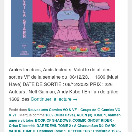
Amies lectrices, Amis lecteurs, Voici le détail des
sorties VF de la semaine du 06/12/23. 1609 (Must
Have) DATE DE SORTIE : 06/12/2023 PRIX : 22€
Auteurs : Neil Gaiman, Andy Kubert En l’an de grâce
Sorties des Comics VF de l
1602, des
Continuer la lecture
→
Posté dans
Nouveautés Comics VO & VF
,
› Coups de ♡ Comics VO
& VF
|
Marqué comme
1609 (Must Have)
,
ALIEN (II) TOME 1
,
batman
amere victoire
,
BOOK OF SHADOWS
,
COSMIC GHOST RIDER -
Crise D'Identité
,
DAREDEVIL TOME 2 : A Chacun Son Dû
,
DARK
VADOR TOME 6
,
Deadpool Tome 1
,
DEFENDERS : L'Intégrale 1978-