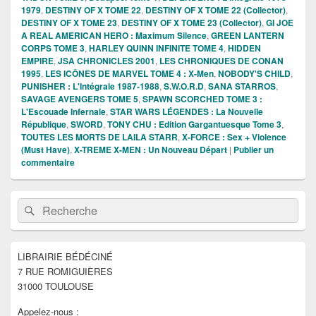
1979
,
DESTINY OF X TOME 22
,
DESTINY OF X TOME 22 (Collector)
,
DESTINY OF X TOME 23
,
DESTINY OF X TOME 23 (Collector)
,
GI JOE
A REAL AMERICAN HERO : Maximum Silence
,
GREEN LANTERN
CORPS TOME 3
,
HARLEY QUINN INFINITE TOME 4
,
HIDDEN
EMPIRE
,
JSA CHRONICLES 2001
,
LES CHRONIQUES DE CONAN
1995
,
LES ICÔNES DE MARVEL TOME 4 : X-Men
,
NOBODY'S CHILD
,
PUNISHER : L'Intégrale 1987-1988
,
S.W.O.R.D
,
SANA STARROS
,
SAVAGE AVENGERS TOME 5
,
SPAWN SCORCHED TOME 3 :
L'Escouade Infernale
,
STAR WARS LÉGENDES : La Nouvelle
République
,
SWORD
,
TONY CHU : Edition Gargantuesque Tome 3
,
TOUTES LES MORTS DE LAILA STARR
,
X-FORCE : Sex + Violence
(Must Have)
,
X-TREME X-MEN : Un Nouveau Départ
|
Publier un
commentaire
Zone
Recherche :
Rechercher
principale
de
widget
pour
LIBRAIRIE BÉDÉCINÉ
la
7 RUE ROMIGUIÈRES
barre
latérale
31000 TOULOUSE
Appelez-nous :