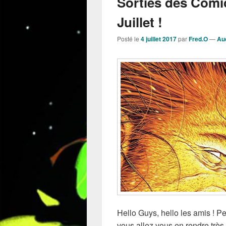
Sorties des Comi
Juillet !
Posté le
4 juillet 2017
par
Fred.O
—
Au
Hello Guys, hello les amis ! 
vous allez vous en rendre très