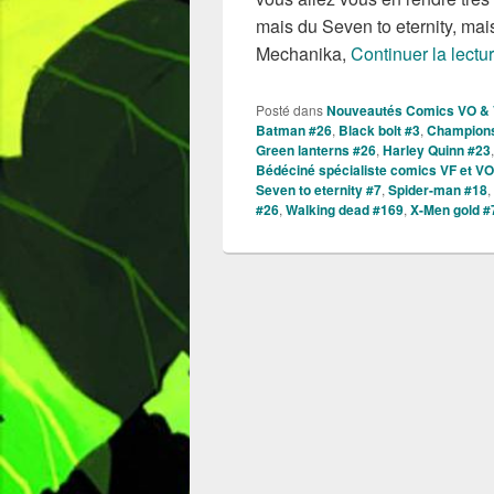
mais du Seven to eternity, ma
Mechanika,
Continuer la lectu
Posté dans
Nouveautés Comics VO &
Batman #26
,
Black bolt #3
,
Champion
Green lanterns #26
,
Harley Quinn #23
Bédéciné spécialiste comics VF et VO
Seven to eternity #7
,
Spider-man #18
,
#26
,
Walking dead #169
,
X-Men gold #