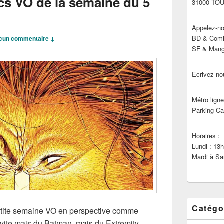
cs VO de la semaine du 5
31000 TO
Appelez-no
BD & Comic
cun commentaire ↓
SF & Manga
Ecrivez-no
Métro ligne
Parking Ca
Horaires :
Lundi : 13
Mardi à Sa
Catégo
Petite semaine VO en perspective comme
 vite mais du Batman, mais du Extremity,