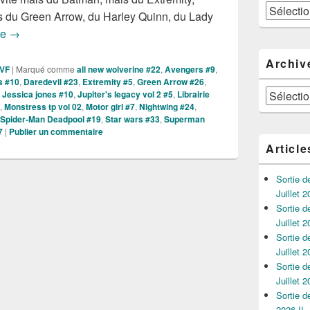
Catégories
is du Green Arrow, du Harley Quinn, du Lady
Sorties des Comics VO de la semaine du 5 Juillet !
re
→
Archiv
 VF
|
Marqué comme
all new wolverine #22
,
Avengers #9
,
s #10
,
Daredevil #23
,
Extremity #5
,
Green Arrow #26
,
Archives
,
Jessica jones #10
,
Jupiter's legacy vol 2 #5
,
Librairie
,
Monstress tp vol 02
,
Motor girl #7
,
Nightwing #24
,
Spider-Man Deadpool #19
,
Star wars #33
,
Superman
7
|
Publier un commentaire
Article
Sortie 
Juillet 2
Sortie 
Juillet 2
Sortie 
Juillet 2
Sortie 
Juillet 2
Sortie 
2026 !!