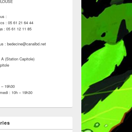
ULOUSE
us :
s : 05 61 21 64 44
 : 05 61 12 11 85
us : bedecine@canalbd.net
 A (Station Capitole)
pitole
h – 19h30
medi : 10h – 19h30
ries