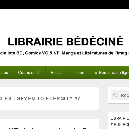
utés
Coups de ♡
Petits +
Liens
☼ Boutique en lig
Zone
Recherche 
Rech
principale
CLÉS :
SEVEN TO ETERNITY #7
de
widget
pour
la
LIBRAIRI
barre
7 RUE RO
latérale