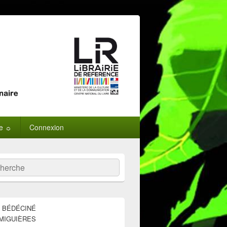
ne ☼
Connexion
:
ercher
E BÉDÉCINÉ
MIGUIÈRES