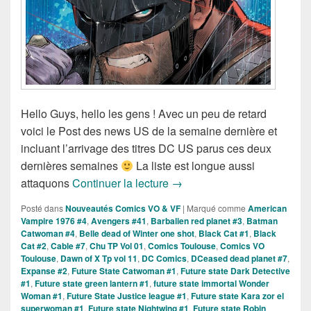
Hello Guys, hello les gens ! Avec un peu de retard
voici le Post des news US de la semaine dernière et
incluant l’arrivage des titres DC US parus ces deux
dernières semaines
La liste est longue aussi
Sorties des Comics VO de la
attaquons
Continuer la lecture
→
Posté dans
Nouveautés Comics VO & VF
|
Marqué comme
American
Vampire 1976 #4
,
Avengers #41
,
Barbalien red planet #3
,
Batman
Catwoman #4
,
Belle dead of Winter one shot
,
Black Cat #1
,
Black
Cat #2
,
Cable #7
,
Chu TP Vol 01
,
Comics Toulouse
,
Comics VO
Toulouse
,
Dawn of X Tp vol 11
,
DC Comics
,
DCeased dead planet #7
,
Expanse #2
,
Future State Catwoman #1
,
Future state Dark Detective
#1
,
Future state green lantern #1
,
future state immortal Wonder
Woman #1
,
Future State Justice league #1
,
Future state Kara zor el
superwoman #1
,
Future state Nightwing #1
,
Future state Robin