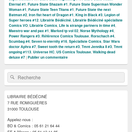
Eternal #1
,
Future State Shazam #1
,
Future State Superman Wonder
Woman #1
,
Future State Teen Titans #1
,
Future State the next
Batman #2
,
Iron fist heart of Dragon #1
,
King in Black #3
,
Legion of
Super heroes #12
,
Librairie Bédéciné
,
Librairie Bédéciné spécialiste
Comics VO
,
Librairie Comics
,
Life is strange partners in time #4
,
Maestro war and pax #1
,
Marked tp vol 02
,
Norse Mythology #4
,
Power Rangers #3
,
Référence Comics Toulouse
,
Rorschach #4
,
Scumbag #4
,
Seven to eternity #16
,
Spécialiste Comics
,
Star Wars
doctor Aphra #7
,
Sweet tooth the return #3
,
Tmnt Jennika II #3
,
Tmnt
ongoing #113
,
Universe HC
,
US Comics Toulouse
,
Walking dead
deluxe #7
|
Publier un commentaire
Zone
Recherche :
Rechercher
principale
de
widget
pour
LIBRAIRIE BÉDÉCINÉ
la
7 RUE ROMIGUIÈRES
barre
latérale
31000 TOULOUSE
Appelez-nous :
BD & Comics : 05 61 21 64 44
SF & Manga : 05 61 12 11 85