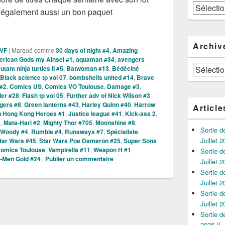
Catégories
s également aussi un bon paquet
es Comics VO de la semaine du 21 Mars 2018 !!
Archiv
 VF
|
Marqué comme
30 days of night #4
,
Amazing
rican Gods my Ainsel #1
,
aquaman #34
,
avengers
Archives
ant ninja turtles II #5
,
Batwoman #13
,
Bédéciné
Black science tp vol 07
,
bombshells united #14
,
Brave
#2
,
Comics US
,
Comics VO Toulouse
,
Damage #3
,
er #28
,
Flash tp vol 05
,
Further adv of Nick Wilson #3
,
gers #8
,
Green lanterns #43
,
Harley Quinn #40
,
Harrow
Article
n Hong Kong Heroes #1
,
Justice league #41
,
Kick-ass 2
,
1
,
Mata-Hari #2
,
Mighty Thor #705
,
Moonshine #8
,
Sortie 
 Woody #4
,
Rumble #4
,
Runaways #7
,
Spécialiste
Juillet 2
tar Wars #45
,
Star Wars Poe Dameron #25
,
Super Sons
omics Toulouse
,
Vampirella #11
,
Weapon H #1
,
Sortie 
-Men Gold #24
|
Publier un commentaire
Juillet 2
Sortie 
Juillet 2
Sortie 
Juillet 2
Sortie 
2026 !!