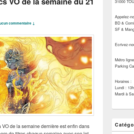
cs VO de la semaine du 21
31000 TO
Appelez-no
BD & Comic
ucun commentaire ↓
SF & Manga
Ecrivez-no
Métro ligne
Parking Ca
Horaires :
Lundi : 13
Mardi à Sa
Catégo
La VO de la semaine dernière est enfin dans
éthore de titres chaque semaine avec son lot