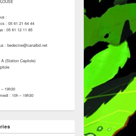
ULOUSE
us :
s : 05 61 21 64 44
 : 05 61 12 11 85
us : bedecine@canalbd.net
 A (Station Capitole)
pitole
h – 19h30
medi : 10h – 19h30
ries