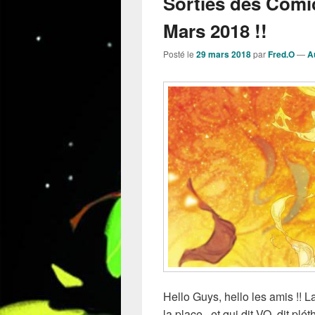
Sorties des Comi
Mars 2018 !!
Posté le
29 mars 2018
par
Fred.O
—
A
Hello Guys, hello les amis !! 
la place , et qui dit VO, dit pl