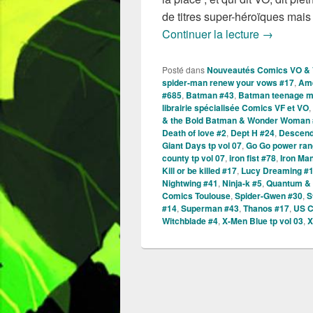
de titres super-héroïques mai
Sorties d
Continuer la lecture
→
Posté dans
Nouveautés Comics VO &
spider-man renew your vows #17
,
Ame
#685
,
Batman #43
,
Batman teenage mut
librairie spécialisée Comics VF et VO
,
& the Bold Batman & Wonder Woman 
Death of love #2
,
Dept H #24
,
Descend
Giant Days tp vol 07
,
Go Go power ran
county tp vol 07
,
iron fist #78
,
Iron Ma
Kill or be killed #17
,
Lucy Dreaming #
Nightwing #41
,
Ninja-k #5
,
Quantum &
Comics Toulouse
,
Spider-Gwen #30
,
S
#14
,
Superman #43
,
Thanos #17
,
US C
Witchblade #4
,
X-Men Blue tp vol 03
,
X