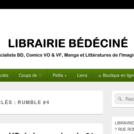
utés
Coups de ♡
Petits +
Liens
☼ Boutique en lig
Zone
Recherche 
Rech
principale
CLÉS :
RUMBLE #4
de
widget
pour
la
LIBRAIRI
barre
7 RUE RO
latérale