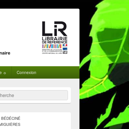
ne ☼
Connexion
:
ercher
E BÉDÉCINÉ
MIGUIÈRES