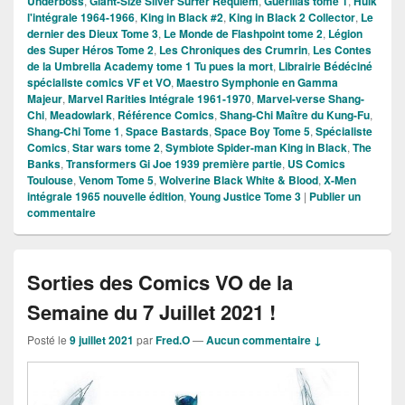
Underboss
,
Giant-Size Silver Surfer Requiem
,
Guerillas tome 1
,
Hulk
l'intégrale 1964-1966
,
King in Black #2
,
King in Black 2 Collector
,
Le
dernier des Dieux Tome 3
,
Le Monde de Flashpoint tome 2
,
Légion
des Super Héros Tome 2
,
Les Chroniques des Crumrin
,
Les Contes
de la Umbrella Academy tome 1 Tu pues la mort
,
Librairie Bédéciné
spécialiste comics VF et VO
,
Maestro Symphonie en Gamma
Majeur
,
Marvel Rarities Intégrale 1961-1970
,
Marvel-verse Shang-
Chi
,
Meadowlark
,
Référence Comics
,
Shang-Chi Maître du Kung-Fu
,
Shang-Chi Tome 1
,
Space Bastards
,
Space Boy Tome 5
,
Spécialiste
Comics
,
Star wars tome 2
,
Symbiote Spider-man King in Black
,
The
Banks
,
Transformers Gi Joe 1939 première partie
,
US Comics
Toulouse
,
Venom Tome 5
,
Wolverine Black White & Blood
,
X-Men
intégrale 1965 nouvelle édition
,
Young Justice Tome 3
|
Publier un
commentaire
Sorties des Comics VO de la
Semaine du 7 Juillet 2021 !
Posté le
9 juillet 2021
par
Fred.O
—
Aucun commentaire ↓