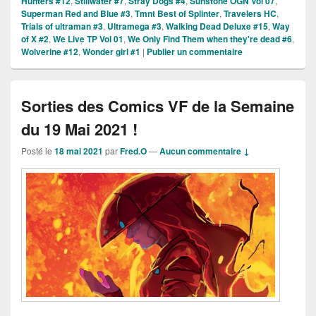
Hunters #12
,
Stillwater #7
,
Stray Dogs #4
,
Sunstone OGN Vol 07
,
Superman Red and Blue #3
,
Tmnt Best of Splinter
,
Travelers HC
,
Trials of ultraman #3
,
Ultramega #3
,
Walking Dead Deluxe #15
,
Way
of X #2
,
We Live TP Vol 01
,
We Only Find Them when they're dead #6
,
Wolverine #12
,
Wonder girl #1
|
Publier un commentaire
Sorties des Comics VF de la Semaine
du 19 Mai 2021 !
Posté le
18 mai 2021
par
Fred.O
—
Aucun commentaire ↓