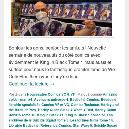
Bonjour les gens, bonjour les ami.e.s ! Nouvelle
semaine de nouveautés du côté comics avec
évidemment le King in Black Tome 1 mais aussi et
surtout pour nous le fantastique premier tome de We
Only Find them when they’re dead
Sorties des Comics VF de la Semaine du
Continuer la lecture
→
Posté dans
Nouveautés Comics VO & VF
|
Marqué comme
Amazing
spider-man #4
,
Avengers universe 4
,
Bédéciné Comics
,
Bédéciné
librairie spécialisée Comics VF et VO
,
Comics Toulouse
,
Harley and
the Birds of Prey
,
Harley Quinn Black + White + Red
,
Harley Quinn
Rebirth Tome 10
,
King in Black #1
,
King in Black 1 collector
,
Les
archives de la Suicide Squad Tome 3
,
Les tortues Ninja Tome 14
,
Librairie Bédéciné
,
Référence Comics
,
Star Wars 5
,
Suicide Squad