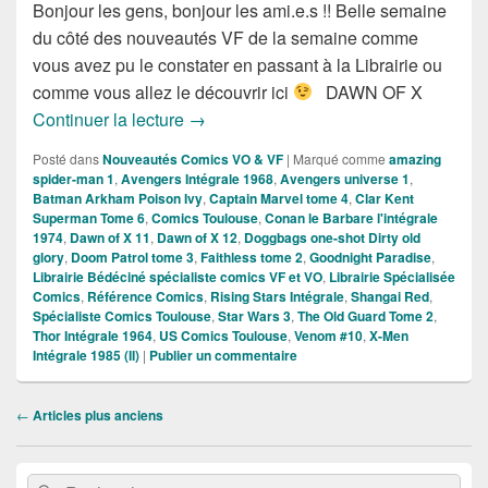
Bonjour les gens, bonjour les ami.e.s !! Belle semaine
du côté des nouveautés VF de la semaine comme
vous avez pu le constater en passant à la Librairie ou
comme vous allez le découvrir ici
DAWN OF X
Sorties des Comics VF de la Semaine d
Continuer la lecture
→
Posté dans
Nouveautés Comics VO & VF
|
Marqué comme
amazing
spider-man 1
,
Avengers Intégrale 1968
,
Avengers universe 1
,
Batman Arkham Poison Ivy
,
Captain Marvel tome 4
,
Clar Kent
Superman Tome 6
,
Comics Toulouse
,
Conan le Barbare l'intégrale
1974
,
Dawn of X 11
,
Dawn of X 12
,
Doggbags one-shot Dirty old
glory
,
Doom Patrol tome 3
,
Faithless tome 2
,
Goodnight Paradise
,
Librairie Bédéciné spécialiste comics VF et VO
,
Librairie Spécialisée
Comics
,
Référence Comics
,
Rising Stars Intégrale
,
Shangai Red
,
Spécialiste Comics Toulouse
,
Star Wars 3
,
The Old Guard Tome 2
,
Thor Intégrale 1964
,
US Comics Toulouse
,
Venom #10
,
X-Men
Intégrale 1985 (II)
|
Publier un commentaire
Navigation
←
Articles plus anciens
dans
les
Zone
articles
Recherche :
Rechercher