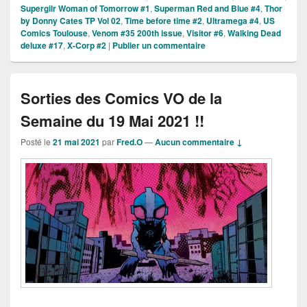
Supergilr Woman of Tomorrow #1
,
Superman Red and Blue #4
,
Thor
by Donny Cates TP Vol 02
,
Time before time #2
,
Ultramega #4
,
US
Comics Toulouse
,
Venom #35 200th issue
,
Visitor #6
,
Walking Dead
deluxe #17
,
X-Corp #2
|
Publier un commentaire
Sorties des Comics VO de la
Semaine du 19 Mai 2021 !!
Posté le
21 mai 2021
par
Fred.O
—
Aucun commentaire ↓