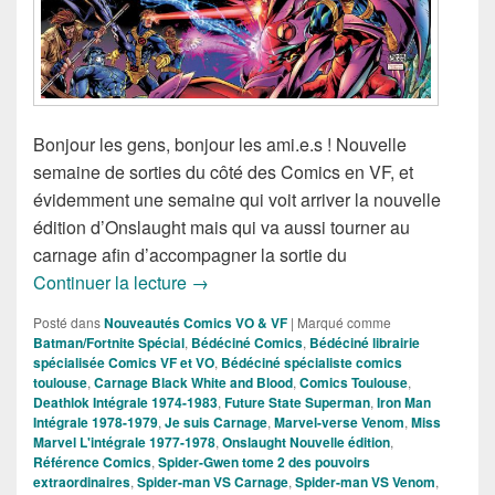
Bonjour les gens, bonjour les ami.e.s ! Nouvelle
semaine de sorties du côté des Comics en VF, et
évidemment une semaine qui voit arriver la nouvelle
édition d’Onslaught mais qui va aussi tourner au
carnage afin d’accompagner la sortie du
Sorties des Comics VF de la Semaine 
Continuer la lecture
→
Posté dans
Nouveautés Comics VO & VF
|
Marqué comme
Batman/Fortnite Spécial
,
Bédéciné Comics
,
Bédéciné librairie
spécialisée Comics VF et VO
,
Bédéciné spécialiste comics
toulouse
,
Carnage Black White and Blood
,
Comics Toulouse
,
Deathlok Intégrale 1974-1983
,
Future State Superman
,
Iron Man
Intégrale 1978-1979
,
Je suis Carnage
,
Marvel-verse Venom
,
Miss
Marvel L'intégrale 1977-1978
,
Onslaught Nouvelle édition
,
Référence Comics
,
Spider-Gwen tome 2 des pouvoirs
extraordinaires
,
Spider-man VS Carnage
,
Spider-man VS Venom
,