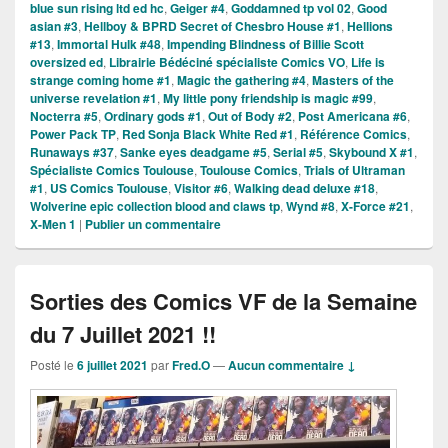
blue sun rising ltd ed hc
,
Geiger #4
,
Goddamned tp vol 02
,
Good
asian #3
,
Hellboy & BPRD Secret of Chesbro House #1
,
Hellions
#13
,
Immortal Hulk #48
,
Impending Blindness of Billie Scott
oversized ed
,
Librairie Bédéciné spécialiste Comics VO
,
Life is
strange coming home #1
,
Magic the gathering #4
,
Masters of the
universe revelation #1
,
My little pony friendship is magic #99
,
Nocterra #5
,
Ordinary gods #1
,
Out of Body #2
,
Post Americana #6
,
Power Pack TP
,
Red Sonja Black White Red #1
,
Référence Comics
,
Runaways #37
,
Sanke eyes deadgame #5
,
Serial #5
,
Skybound X #1
,
Spécialiste Comics Toulouse
,
Toulouse Comics
,
Trials of Ultraman
#1
,
US Comics Toulouse
,
Visitor #6
,
Walking dead deluxe #18
,
Wolverine epic collection blood and claws tp
,
Wynd #8
,
X-Force #21
,
X-Men 1
|
Publier un commentaire
Sorties des Comics VF de la Semaine
du 7 Juillet 2021 !!
Posté le
6 juillet 2021
par
Fred.O
—
Aucun commentaire ↓