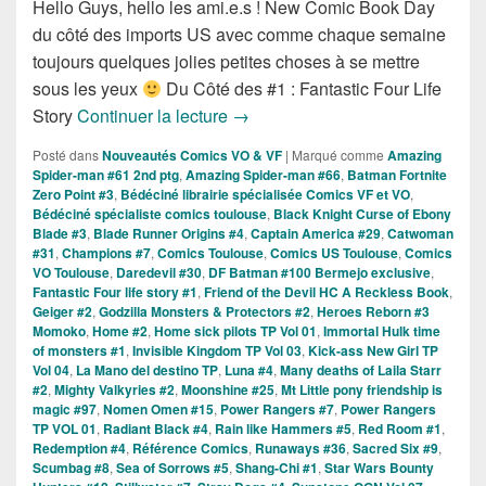
Hello Guys, hello les ami.e.s ! New Comic Book Day
du côté des imports US avec comme chaque semaine
toujours quelques jolies petites choses à se mettre
sous les yeux
Du Côté des #1 : Fantastic Four Life
Sorties des Comics VO de la Sem
Story
Continuer la lecture
→
Posté dans
Nouveautés Comics VO & VF
|
Marqué comme
Amazing
Spider-man #61 2nd ptg
,
Amazing Spider-man #66
,
Batman Fortnite
Zero Point #3
,
Bédéciné librairie spécialisée Comics VF et VO
,
Bédéciné spécialiste comics toulouse
,
Black Knight Curse of Ebony
Blade #3
,
Blade Runner Origins #4
,
Captain America #29
,
Catwoman
#31
,
Champions #7
,
Comics Toulouse
,
Comics US Toulouse
,
Comics
VO Toulouse
,
Daredevil #30
,
DF Batman #100 Bermejo exclusive
,
Fantastic Four life story #1
,
Friend of the Devil HC A Reckless Book
,
Geiger #2
,
Godzilla Monsters & Protectors #2
,
Heroes Reborn #3
Momoko
,
Home #2
,
Home sick pilots TP Vol 01
,
Immortal Hulk time
of monsters #1
,
Invisible Kingdom TP Vol 03
,
Kick-ass New Girl TP
Vol 04
,
La Mano del destino TP
,
Luna #4
,
Many deaths of Laila Starr
#2
,
Mighty Valkyries #2
,
Moonshine #25
,
Mt Little pony friendship is
magic #97
,
Nomen Omen #15
,
Power Rangers #7
,
Power Rangers
TP VOL 01
,
Radiant Black #4
,
Rain like Hammers #5
,
Red Room #1
,
Redemption #4
,
Référence Comics
,
Runaways #36
,
Sacred Six #9
,
Scumbag #8
,
Sea of Sorrows #5
,
Shang-Chi #1
,
Star Wars Bounty