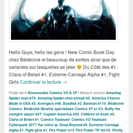
Hello Guys, hello les gens ! New Comic Book Day
chez Bédéciné et beaucoup de sorties ainsi que de
variantes sur lesquelles se jeter
Du Côté des #1 :
Clans of Belari #1, Extreme Carnage Alpha #1, Fight
Sorties des Comics VO de la Sema
Girls
Continuer la lecture
→
Posté dans
Nouveautés Comics VO & VF
|
Marqué comme
Amazing
Spider-man #70
,
Amazing Spider-man annual #2
,
America Chavez
Made in USA #2
,
Avengers #46
,
Basilisk #2
,
Batman #110
,
Bédéciné
Comics
,
Bédéciné librairie spécialisée Comics VF et VO
,
Buffy the
vampire slayer #27
,
Captain America #30
,
Children of Atom #5
,
Clans of Belari #1
,
Comics Toulouse
,
Comics VO Toulouse
,
Cyberpunk 2077 Yur voice tp
,
Deep Beyond #6
,
Extreme Carnage
Alpha #1
,
Fight girls #1
,
Fire Power #13
,
Fire Power TP Vol 03
,
Firefly