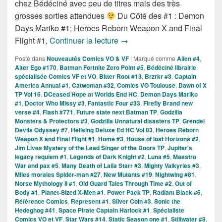
chez Bédéciné avec peu de titres mais des très
grosses sorties attendues
Du Côté des #1 : Demon
Days Mariko #1; Heroes Reborn Weapon X and Final
Sorties des Comics VO de la
Flight #1,
Continuer la lecture
→
Posté dans
Nouveautés Comics VO & VF
|
Marqué comme
Alien #4
,
Alter Ego #170
,
Batman Fortnite Zero Point #5
,
Bédéciné librairie
spécialisée Comics VF et VO
,
Bitter Root #13
,
Brzrkr #3
,
Captain
America Annual #1
,
Catwoman #32
,
Comics VO Toulouse
,
Dawn of X
TP Vol 16
,
DCeased Hope at Worlds End HC
,
Demon Days Mariko
#1
,
Doctor Who Missy #3
,
Fantastic Four #33
,
Firefly Brand new
verse #4
,
Flash #771
,
Future state next Batman TP
,
Godzilla
Monsters & Protectors #3
,
Godzilla Unnatural disasters TP
,
Grendel
Devils Odyssey #7
,
Hellsing Deluxe Ed HC Vol 03
,
Heroes Reborn
Weapon X and Final Flight #1
,
Home #3
,
House of lost Horizons #2
,
Jim Lives Mystery of the Lead Singer of the Doors TP
,
Jupiter's
legacy requiem #1
,
Legends of Dark Knight #2
,
Luna #5
,
Maestro
War and pax #5
,
Many Death of Laila Starr #3
,
Mighty Valkyries #3
,
Miles morales Spider-man #27
,
New Mutants #19
,
Nightwing #81
,
Norse Mythology II #1
,
Old Guard Tales Through Time #2
,
Out of
Body #1
,
Planet-Sized X-Men #1
,
Power Pack TP
,
Radiant Black #5
,
Référence Comics
,
Represent #1
,
Silver Coin #3
,
Sonic the
Hedeghog #41
,
Space Pirate Captain Harlock #1
,
Spécialiste
Comics VO et VF
,
Star Wars #14
,
Static Season one #1
,
Stillwater #8
,