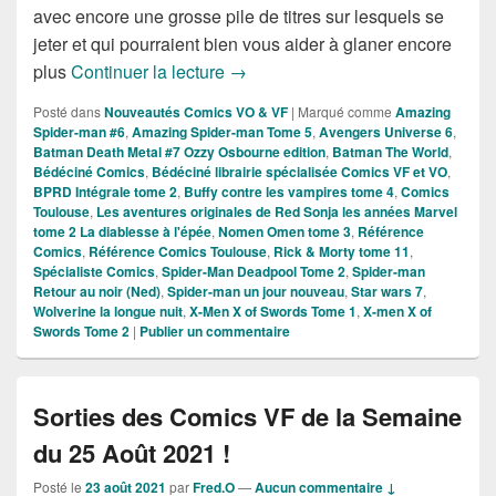
avec encore une grosse pile de titres sur lesquels se
jeter et qui pourraient bien vous aider à glaner encore
Sorties des Comics VF de la Sem
plus
Continuer la lecture
→
Posté dans
Nouveautés Comics VO & VF
|
Marqué comme
Amazing
Spider-man #6
,
Amazing Spider-man Tome 5
,
Avengers Universe 6
,
Batman Death Metal #7 Ozzy Osbourne edition
,
Batman The World
,
Bédéciné Comics
,
Bédéciné librairie spécialisée Comics VF et VO
,
BPRD Intégrale tome 2
,
Buffy contre les vampires tome 4
,
Comics
Toulouse
,
Les aventures originales de Red Sonja les années Marvel
tome 2 La diablesse à l'épée
,
Nomen Omen tome 3
,
Référence
Comics
,
Référence Comics Toulouse
,
Rick & Morty tome 11
,
Spécialiste Comics
,
Spider-Man Deadpool Tome 2
,
Spider-man
Retour au noir (Ned)
,
Spider-man un jour nouveau
,
Star wars 7
,
Wolverine la longue nuit
,
X-Men X of Swords Tome 1
,
X-men X of
Swords Tome 2
|
Publier un commentaire
Sorties des Comics VF de la Semaine
du 25 Août 2021 !
Posté le
23 août 2021
par
Fred.O
—
Aucun commentaire ↓