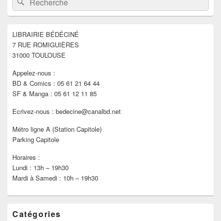
principale
de
widget
pour
LIBRAIRIE BÉDÉCINÉ
la
7 RUE ROMIGUIÈRES
barre
latérale
31000 TOULOUSE
Appelez-nous :
BD & Comics : 05 61 21 64 44
SF & Manga : 05 61 12 11 85
Ecrivez-nous : bedecine@canalbd.net
Métro ligne A (Station Capitole)
Parking Capitole
Horaires :
Lundi : 13h – 19h30
Mardi à Samedi : 10h – 19h30
Catégories