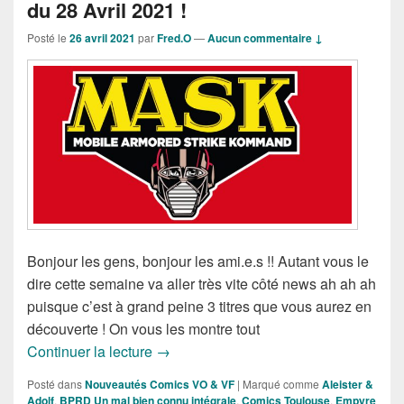
du 28 Avril 2021 !
Posté le
26 avril 2021
par
Fred.O
—
Aucun commentaire ↓
Bonjour les gens, bonjour les ami.e.s !! Autant vous le
dire cette semaine va aller très vite côté news ah ah ah
puisque c’est à grand peine 3 titres que vous aurez en
découverte ! On vous les montre tout
Sorties des Comics VF de la Semaine d
Continuer la lecture
→
Posté dans
Nouveautés Comics VO & VF
|
Marqué comme
Aleister &
Adolf
,
BPRD Un mal bien connu intégrale
,
Comics Toulouse
,
Empyre