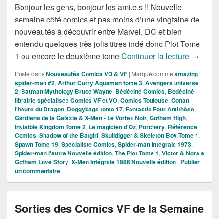
Bonjour les gens, bonjour les ami.e.s !! Nouvelle
semaine côté comics et pas moins d’une vingtaine de
nouveautés à découvrir entre Marvel, DC et bien
entendu quelques très jolis titres indé donc Plot Tome
Sorties
1 ou encore le deuxième tome
Continuer la lecture
→
Posté dans
Nouveautés Comics VO & VF
|
Marqué comme
amazing
spider-man #2
,
Arthur Curry Aquaman tome 3
,
Avengers universe
2
,
Batman Mythology Bruce Wayne
,
Bédéciné Comics
,
Bédéciné
librairie spécialisée Comics VF et VO
,
Comics Toulouse
,
Conan
l'heure du Dragon
,
Doggybags tome 17
,
Fantastic Four Antithèse
,
Gardiens de la Galaxie & X-Men - Le Vortex Noir
,
Gotham High
,
Invisible Kingdom Tome 2
,
Le magicien d'Oz
,
Porchery
,
Référence
Comics
,
Shadow of the Batgirl
,
Skulldigger & Skeleton Boy Tome 1
,
Spawn Tome 19
,
Spécialiste Comics
,
Spider-man Intégrale 1973
,
Spider-man l'autre Nouvelle édition
,
The Plot Tome 1
,
Victor & Nora a
Gotham Love Story
,
X-Men Intégrale 1986 Nouvelle édition
|
Publier
un commentaire
Sorties des Comics VF de la Semaine