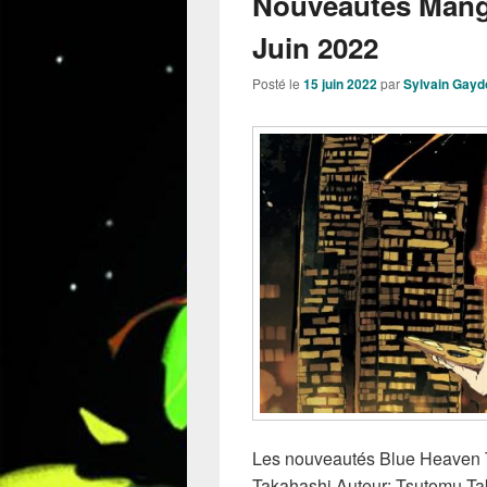
Nouveautés Manga
Juin 2022
Posté le
15 juin 2022
par
Sylvain Gayd
Les nouveautés Blue Heaven T
Takahashi Auteur: Tsutomu Tak