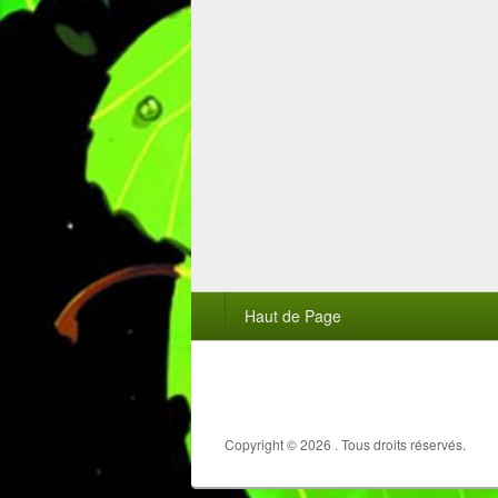
Menu
Haut de Page
du
pied
de
page
Copyright © 2026
. Tous droits réservés.