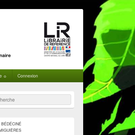
ne ☼
Connexion
:
ercher
E BÉDÉCINÉ
MIGUIÈRES