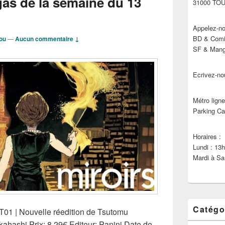
s de la semaine du 13
31000 TO
Appelez-no
BD & Comic
ou
—
Aucun commentaire ↓
SF & Manga
Ecrivez-no
Métro ligne
Parking Ca
Horaires :
Lundi : 13
Mardi à Sa
Catégo
01 | Nouvelle réedition de Tsutomu
ahashi Prix: 8.29€ Editeur: Panini Date de