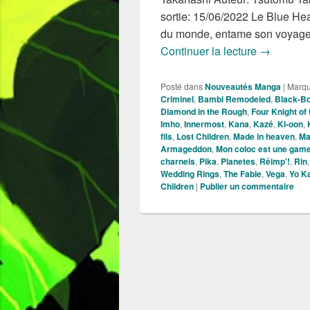
sortie: 15/06/2022 Le Blue He
du monde, entame son voyage 
Nouveauté
Continuer la lecture
→
Posté dans
Nouveautés Manga
|
Marq
Criminel
,
Bambi Remodeled
,
Black-B
Diamond in the Rough
,
Four Knight of
Imho
,
Innermost
,
Kana
,
Kazé
,
Ki-oon
,
fils
,
Lost Children
,
Made in heaven
,
Ma
Armageddon
,
Mon coloc est une gam
charnels
,
Pika
,
Planetes
,
Réimp'!
,
Rin
Wedding Rings
,
The Fable
,
Vega
,
Yo K
Children
|
Publier un commentaire